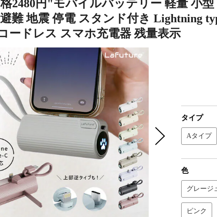
格2480円"モバイルバッテリー 軽量 小型 ミニ 
避難 地震 停電 スタンド付き Lightning t
 コードレス スマホ充電器 残量表示
タイプ
Aタイプ
色
グレージ
ピンク