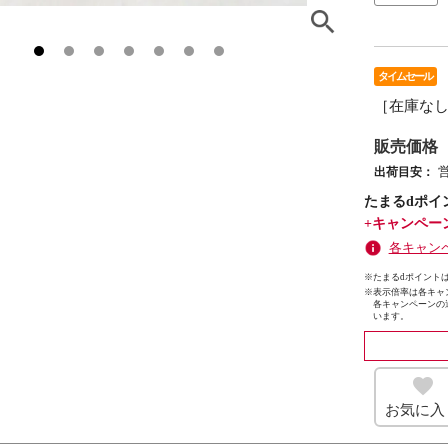
タイムセール
［在庫な
販売価格
出荷目安：
たまるdポイ
+キャンペー
各キャン
※たまるdポイントは
※
表示倍率は各キャ
各キャンペーンの
います。
お気に入