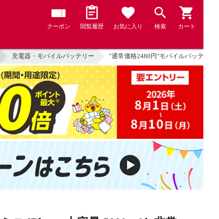
クーポン
閲覧履歴
お気に入り
検索
カート
充電器・モバイルバッテリー
"通常価格2480円"モバイルバッテリー 軽量