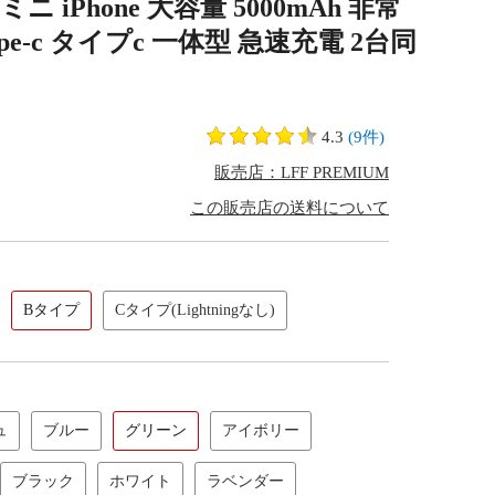
iPhone 大容量 5000mAh 非常
ype-c タイプc 一体型 急速充電 2台同
4.3
(9件)
販売店：LFF PREMIUM
この販売店の送料について
Bタイプ
Cタイプ(Lightningなし)
ュ
ブルー
グリーン
アイボリー
ブラック
ホワイト
ラベンダー