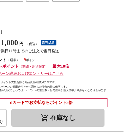
し］
1,000
送料込み
円
（税込）
営業日11時までのご注文で当日発送
ント
9
（通常）
ンポイント
最大10倍
（期間・用途限定）
ペーン詳細およびエントリーはこちら
ポイント支払を除く商品代金(税抜)の1％です。
ンペーンの適用条件を全て満たした場合の最大倍率です。
適用状況によっては、ポイントの進呈数・付与倍率が最大倍率より少なくなる場合がござ
dカードでお支払ならポイント3倍
remove_shopping_cart
在庫なし
り