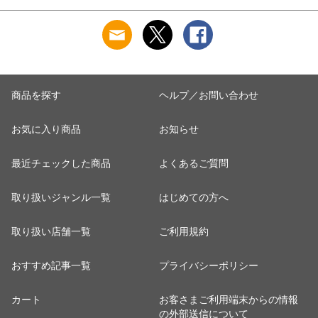
伸縮性 通気性 スト
ダーウェア 柔らかい
ウトドア 小型犬 中
レスフリーパンツ ス
快適 通気性 伸縮性
型犬 大型犬 マット
タンダード パンティ
ストレッチ 締め付け
用 涼しい G287[
ー5677922【水沐良
ない ストレスフリー
17cm×25cm/800g ]
品】
5687137 水沐良品
商品を探す
ヘルプ／お問い合わせ
お気に入り商品
お知らせ
最近チェックした商品
よくあるご質問
取り扱いジャンル一覧
はじめての方へ
取り扱い店舗一覧
ご利用規約
おすすめ記事一覧
プライバシーポリシー
カート
お客さまご利用端末からの情報
の外部送信について