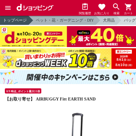
閲覧履歴
お気に入り
検索
カート
トップページ
ペット・花・ガーデニング・DIY
犬用品
バッグ
8/9 時点_ポイント最大11倍
【お取り寄せ】 AIRBUGGY Fitt EARTH SAND