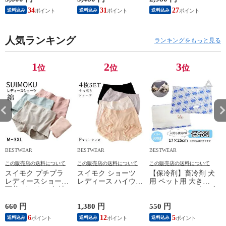
スマス 入学式 卒業
誕生日 母の日 退職
ジックテープ シュー
34
31
27
送料込み
送料込み
送料込み
式 ブーケ 花束 誕生
祝い お悔み お供え
ズ 散歩 夏 冬 防水 ス
日 母の日 成人式 結
フラワーギフト おし
ポーツ 介護 足 怪我
婚 退職 発表会 出産
ゃれ 可愛い ホワイ
シニア ケア 小型犬
お供え おしゃれ 可
人気ランキング
トデー バラ ピンク
中型犬 大型犬 4個入
ランキングをもっと見る
愛い ホワイトデー
パープル レッド イ
【イチオシ】
レッド オレンジ ピ
エロー カラフル ペ
KM791G [イエローｘ
ンク 送料無料 SF-
ット SF-GM-4834
ブルー , Mサイズ ]
1
2
3
位
位
位
FDC97
BESTWEAR
BESTWEAR
BESTWEAR
B
この販売店の送料について
この販売店の送料について
この販売店の送料について
スイモク プチプラ
スイモク ショーツ
【保冷剤】畜冷剤 犬
レディースショーツ
レディース ハイウエ
用 ペット用 大きめ
下着 インナー 無地
ストショーツ レディ
800g おでかけグッズ
淡い アンダーウェア
ース 美尻 ショーツ
散歩用 熱中症対策
薄いカラー 薄手 パ
ヒップアップ 女性
夏バテ対策 クールダ
660 円
1,380 円
550 円
2
ンツ シンプル 通気
下着 お尻すっぽり
ウン ドッグラン 暑
6
12
5
送料込み
送料込み
送料込み
性 女性用 下着 丈夫
保温 冷えケア アン
さ対策 ひんやり ア