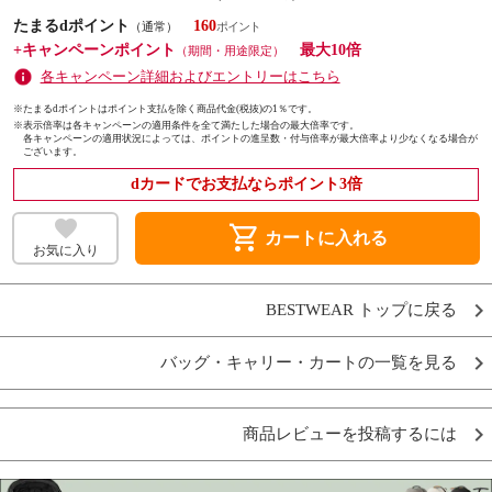
たまるdポイント
160
（通常）
+キャンペーンポイント
最大10倍
（期間・用途限定）
各キャンペーン詳細およびエントリーはこちら
※たまるdポイントはポイント支払を除く商品代金(税抜)の1％です。
※
表示倍率は各キャンペーンの適用条件を全て満たした場合の最大倍率です。
各キャンペーンの適用状況によっては、ポイントの進呈数・付与倍率が最大倍率より少なくなる場合が
ございます。
dカードでお支払ならポイント3倍
shopping_cart
カートに入れる
お気に入り
BESTWEAR トップに戻る
バッグ・キャリー・カートの一覧を見る
商品レビューを投稿するには