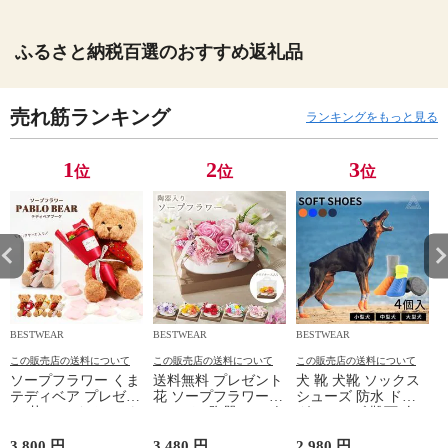
ふるさと納税百選のおすすめ返礼品
売れ筋ランキング
ランキングをもっと見る
1
2
3
位
位
位
BESTWEAR
BESTWEAR
BESTWEAR
B
この販売店の送料について
この販売店の送料について
この販売店の送料について
ソープフラワー くま
送料無料 プレゼント
犬 靴 犬靴 ソックス
テディベア プレゼン
花 ソープフラワー
シューズ 防水 ドッ
ト 花 ぬいぐるみ パ
オーバル陶器シャボ
グシューズ 靴下 肉
ブロベア &ブーケ ク
ンアレンジ 卒業式
球保護 ソフト 柔ら
リアケース入り クリ
ソープ 記念日 結婚
かい 4足 脱げない マ
3,800 円
3,480 円
2,980 円
1