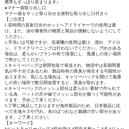
携帯もすっぽり収まります♪
●マナー袋取り出し口
マナー袋をサッと取り出せる便利な取り出し口付き☆
【ご注意】
1.長時間の直射日光やホットヘアドライヤーでの使用は避
け、また、油や腐食性の物質と製品が接触しないようにして
ください。
2.手洗いは可能ですが、洗濯機の使用は避け、漂白、アイロ
ン、ドライクリーニングは行わないでください。汚れがある
場合は、柔らかいブラシや布で清潔にし、風通しの良い場所
で乾かしてください。
3.キャリーバッグは密閉包装で発送され、物流中は長期間通
気が不十分であるため、製品特有の異臭が発生する可能性が
ありますが、気になる場合は、キャリーバッグを開けて風通
しの良い場所で数日間放置すると、異臭が取れます。
4.キャリーバッグのメッシュ部分は柔らかい素材で作られて
いる為、ペットの爪や歯でメッシュ部分が傷つく可能性があ
ります。予めご了承ください。
5.丁寧に検品しておりますが海外製品のため、日本製品に比
べて生地キズや汚れ、糸のほつれなど裁縫の甘い部分があり
ます。ご了承ください。
【キーワード】
#ペットキャリーバッグ #斜め掛け #前向き抱っこ #犬 #リュッ