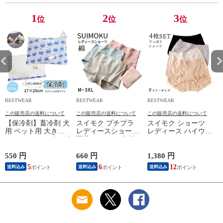
レッド オレンジ ピ
エロー カラフル ペ
KM791G [イエローｘ
ンク 送料無料 SF-
ット SF-GM-4834
ブルー , Mサイズ ]
1
2
3
位
位
位
FDC97
BESTWEAR
BESTWEAR
BESTWEAR
B
この販売店の送料について
この販売店の送料について
この販売店の送料について
【保冷剤】畜冷剤 犬
スイモク プチプラ
スイモク ショーツ
用 ペット用 大きめ
レディースショーツ
レディース ハイウエ
800g おでかけグッズ
下着 インナー 無地
ストショーツ レディ
散歩用 熱中症対策
淡い アンダーウェア
ース 美尻 ショーツ
夏バテ対策 クールダ
薄いカラー 薄手 パ
ヒップアップ 女性
550 円
660 円
1,380 円
2
ウン ドッグラン 暑
ンツ シンプル 通気
下着 お尻すっぽり
5
6
12
送料込み
送料込み
送料込み
さ対策 ひんやり ア
性 女性用 下着 丈夫
保温 冷えケア アン
ウトドア 小型犬 中
伸縮性 通気性 スト
ダーウェア 柔らかい
型犬 大型犬 マット
レスフリーパンツ ス
快適 通気性 伸縮性
用 涼しい G287[
タンダード パンティ
ストレッチ 締め付け
17cm×25cm/800g ]
ー5677922【水沐良
ない ストレスフリー
品】
5687137 水沐良品