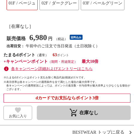
01F / ベージュ
02F / ダークグレー
03F / ペールグリーン
［在庫なし］
6,980
販売価格
送料込み
円
（税込）
午前中のご注文で当日発送（土日祝除く）
出荷目安：
たまるdポイント
63
（通常）
+キャンペーンポイント
最大10倍
（期間・用途限定）
各キャンペーン詳細およびエントリーはこちら
※たまるdポイントはポイント支払を除く商品代金(税抜)の1％です。
※
表示倍率は各キャンペーンの適用条件を全て満たした場合の最大倍率です。
各キャンペーンの適用状況によっては、ポイントの進呈数・付与倍率が最大倍率より少なくなる場合が
ございます。
dカードでお支払ならポイント3倍
remove_shopping_cart
在庫なし
お気に入り
BESTWEAR トップに戻る