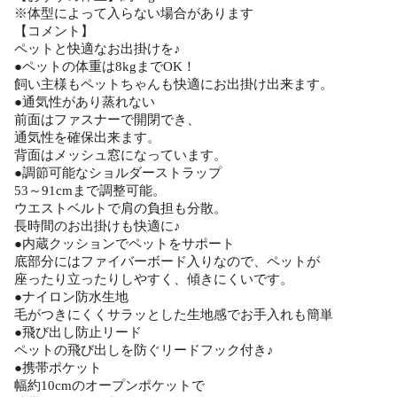
※体型によって入らない場合があります
【コメント】
ペットと快適なお出掛けを♪
●ペットの体重は8kgまでOK！
飼い主様もペットちゃんも快適にお出掛け出来ます。
●通気性があり蒸れない
前面はファスナーで開閉でき、
通気性を確保出来ます。
背面はメッシュ窓になっています。
●調節可能なショルダーストラップ
53～91cmまで調整可能。
ウエストベルトで肩の負担も分散。
長時間のお出掛けも快適に♪
●内蔵クッションでペットをサポート
底部分にはファイバーボード入りなので、ペットが
座ったり立ったりしやすく、傾きにくいです。
●ナイロン防水生地
毛がつきにくくサラッとした生地感でお手入れも簡単
●飛び出し防止リード
ペットの飛び出しを防ぐリードフック付き♪
●携帯ポケット
幅約10cmのオープンポケットで