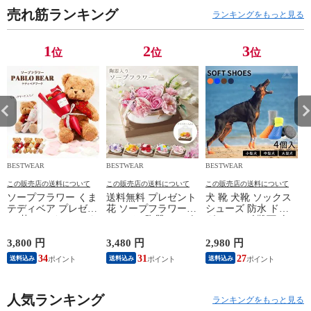
売れ筋ランキング
ランキングをもっと見る
1
2
3
位
位
位
BESTWEAR
BESTWEAR
BESTWEAR
B
この販売店の送料について
この販売店の送料について
この販売店の送料について
ソープフラワー くま
送料無料 プレゼント
犬 靴 犬靴 ソックス
テディベア プレゼン
花 ソープフラワー
シューズ 防水 ドッ
ト 花 ぬいぐるみ パ
オーバル陶器シャボ
グシューズ 靴下 肉
ブロベア &ブーケ ク
ンアレンジ 卒業式
球保護 ソフト 柔ら
リアケース入り クリ
ソープ 記念日 結婚
かい 4足 脱げない マ
3,800 円
3,480 円
2,980 円
1
スマス 入学式 卒業
誕生日 母の日 退職
ジックテープ シュー
34
31
27
送料込み
送料込み
送料込み
式 ブーケ 花束 誕生
祝い お悔み お供え
ズ 散歩 夏 冬 防水 ス
日 母の日 成人式 結
フラワーギフト おし
ポーツ 介護 足 怪我
婚 退職 発表会 出産
ゃれ 可愛い ホワイ
シニア ケア 小型犬
お供え おしゃれ 可
人気ランキング
トデー バラ ピンク
中型犬 大型犬 4個入
ランキングをもっと見る
愛い ホワイトデー
パープル レッド イ
【イチオシ】