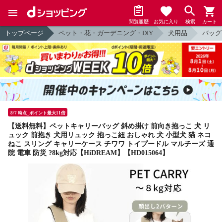
閲覧履歴
お気に入り
検索
カート
トップページ
ペット・花・ガーデニング・DIY
犬用品
バッグ
8/7 時点_ポイント最大11倍
【送料無料】ペットキャリーバッグ 斜め掛け 前向き抱っこ 犬 リ
ュック 前抱き 犬用リュック 抱っこ紐 おしゃれ 犬 小型犬 猫 ネコ
ねこ スリング キャリーケース チワワ トイプードル マルチーズ 通
院 電車 防災 ?8kg対応【HiDREAM】【HD015064】