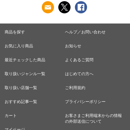
用 涼しい G287[
タンダード パンティ
ストレッチ 締め付け
17cm×25cm/800g ]
ー5677922【水沐良
ない ストレスフリー
品】
5687137 水沐良品
商品を探す
ヘルプ／お問い合わせ
お気に入り商品
お知らせ
最近チェックした商品
よくあるご質問
取り扱いジャンル一覧
はじめての方へ
取り扱い店舗一覧
ご利用規約
おすすめ記事一覧
プライバシーポリシー
カート
お客さまご利用端末からの情報
の外部送信について
マイページ