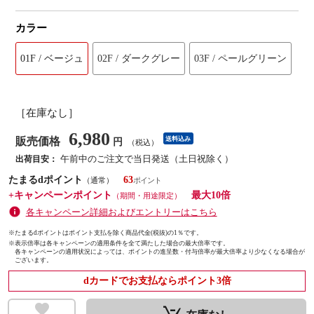
カラー
01F / ベージュ
02F / ダークグレー
03F / ペールグリーン
［在庫なし］
6,980
販売価格
送料込み
円
（税込）
午前中のご注文で当日発送（土日祝除く）
出荷目安：
たまるdポイント
63
（通常）
+キャンペーンポイント
最大10倍
（期間・用途限定）
各キャンペーン詳細およびエントリーはこちら
※たまるdポイントはポイント支払を除く商品代金(税抜)の1％です。
※
表示倍率は各キャンペーンの適用条件を全て満たした場合の最大倍率です。
各キャンペーンの適用状況によっては、ポイントの進呈数・付与倍率が最大倍率より少なくなる場合が
ございます。
dカードでお支払ならポイント3倍