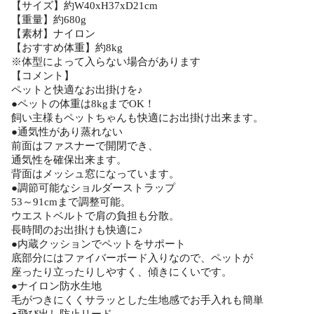
【サイズ】約W40xH37xD21cm
【重量】約680g
【素材】ナイロン
【おすすめ体重】約8kg
※体型によって入らない場合があります
【コメント】
ペットと快適なお出掛けを♪
●ペットの体重は8kgまでOK！
飼い主様もペットちゃんも快適にお出掛け出来ます。
●通気性があり蒸れない
前面はファスナーで開閉でき、
通気性を確保出来ます。
背面はメッシュ窓になっています。
●調節可能なショルダーストラップ
53～91cmまで調整可能。
ウエストベルトで肩の負担も分散。
長時間のお出掛けも快適に♪
●内蔵クッションでペットをサポート
底部分にはファイバーボード入りなので、ペットが
座ったり立ったりしやすく、傾きにくいです。
●ナイロン防水生地
毛がつきにくくサラッとした生地感でお手入れも簡単
●飛び出し防止リード