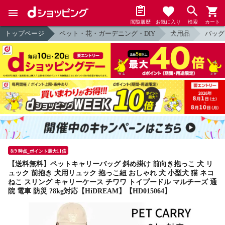
閲覧履歴
お気に入り
検索
カート
トップページ
ペット・花・ガーデニング・DIY
犬用品
バッグ
8/9 時点_ポイント最大11倍
【送料無料】ペットキャリーバッグ 斜め掛け 前向き抱っこ 犬 リ
ュック 前抱き 犬用リュック 抱っこ紐 おしゃれ 犬 小型犬 猫 ネコ
ねこ スリング キャリーケース チワワ トイプードル マルチーズ 通
院 電車 防災 ?8kg対応【HiDREAM】【HD015064】