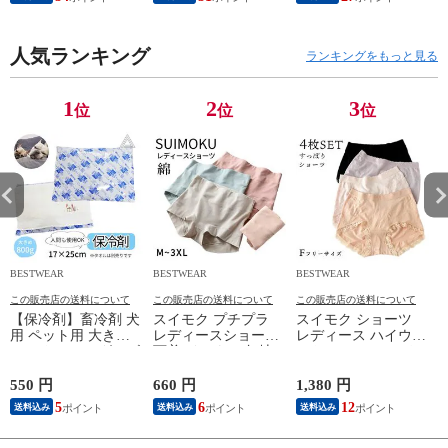
式 ブーケ 花束 誕生
祝い お悔み お供え
ズ 散歩 夏 冬 防水 ス
日 母の日 成人式 結
フラワーギフト おし
ポーツ 介護 足 怪我
婚 退職 発表会 出産
ゃれ 可愛い ホワイ
シニア ケア 小型犬
お供え おしゃれ 可
人気ランキング
トデー バラ ピンク
中型犬 大型犬 4個入
ランキングをもっと見る
愛い ホワイトデー
パープル レッド イ
【イチオシ】
レッド オレンジ ピ
エロー カラフル ペ
KM791G [イエローｘ
ンク 送料無料 SF-
ット SF-GM-4834
ブルー , Mサイズ ]
1
2
3
位
位
位
FDC97
BESTWEAR
BESTWEAR
BESTWEAR
B
この販売店の送料について
この販売店の送料について
この販売店の送料について
【保冷剤】畜冷剤 犬
スイモク プチプラ
スイモク ショーツ
用 ペット用 大きめ
レディースショーツ
レディース ハイウエ
800g おでかけグッズ
下着 インナー 無地
ストショーツ レディ
散歩用 熱中症対策
淡い アンダーウェア
ース 美尻 ショーツ
夏バテ対策 クールダ
薄いカラー 薄手 パ
ヒップアップ 女性
550 円
660 円
1,380 円
2
ウン ドッグラン 暑
ンツ シンプル 通気
下着 お尻すっぽり
5
6
12
送料込み
送料込み
送料込み
さ対策 ひんやり ア
性 女性用 下着 丈夫
保温 冷えケア アン
ウトドア 小型犬 中
伸縮性 通気性 スト
ダーウェア 柔らかい
型犬 大型犬 マット
レスフリーパンツ ス
快適 通気性 伸縮性