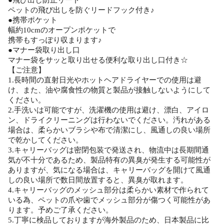
ペットの飛び出しを防ぐリードフック付き♪
●携帯ポケット
幅約10cmのオープンポケットで
携帯もすっぽり収まります♪
●マナー袋取り出し口
マナー袋をサッと取り出せる便利な取り出し口付き☆
【ご注意】
1.長時間の直射日光やホットヘアドライヤーでの使用は避
け、また、油や腐食性の物質と製品が接触しないようにして
ください。
2.手洗いは可能ですが、洗濯機の使用は避け、漂白、アイロ
ン、ドライクリーニングは行わないでください。汚れがある
場合は、柔らかいブラシや布で清潔にし、風通しの良い場所
で乾かしてください。
3.キャリーバッグは密閉包装で発送され、物流中は長期間通
気が不十分であるため、製品特有の異臭が発生する可能性が
ありますが、気になる場合は、キャリーバッグを開けて風通
しの良い場所で数日間放置すると、異臭が取れます。
4.キャリーバッグのメッシュ部分は柔らかい素材で作られて
いる為、ペットの爪や歯でメッシュ部分が傷つく可能性があ
ります。予めご了承ください。
5.丁寧に検品しておりますが海外製品のため、日本製品に比