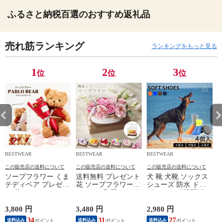
ふるさと納税百選のおすすめ返礼品
売れ筋ランキング
ランキングをもっと見る
1
2
3
位
位
位
BESTWEAR
BESTWEAR
BESTWEAR
B
この販売店の送料について
この販売店の送料について
この販売店の送料について
ソープフラワー くま
送料無料 プレゼント
犬 靴 犬靴 ソックス
テディベア プレゼン
花 ソープフラワー
シューズ 防水 ドッ
ト 花 ぬいぐるみ パ
オーバル陶器シャボ
グシューズ 靴下 肉
ブロベア &ブーケ ク
ンアレンジ 卒業式
球保護 ソフト 柔ら
リアケース入り クリ
ソープ 記念日 結婚
かい 4足 脱げない マ
3,800 円
3,480 円
2,980 円
1
スマス 入学式 卒業
誕生日 母の日 退職
ジックテープ シュー
34
31
27
送料込み
送料込み
送料込み