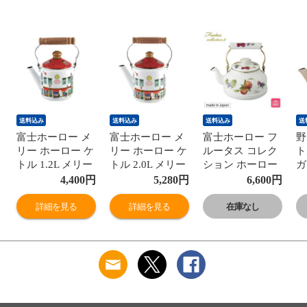
送料込み
送料込み
送料込み
送
富士ホーロー メ
富士ホーロー メ
富士ホーロー フ
野
リー ホーロー ケ
リー ホーロー ケ
ルータス コレク
ト
トル 1.2L メリー
トル 2.0L メリー
ション ホーロー
ガ
ハウス メリーシ
ハウス メリーシ
ケトル 2.3L
【
4,400
円
5,280
円
6,600
円
ョップ IH対応
ョップ IH対応
FTCS-2.3K IH対
ー
【ほうろう 琺瑯
MM-2.0K【IH
応【日本製 IH
火
詳細を見る
詳細を見る
在庫なし
ホーローケトル
200V 2リットル
200V対応 直火
レ
やかん IH200V
直火 調理器具 ほ
フルータス ボタ
湯
直火】 メリーシ
うろう 琺瑯 ホー
ニカル柄 やかん
具
ョップ/赤
ローケトル やか
ティーケトル キ
ジ
ん 柄】 メリーシ
ッチン 調理器具
ョップ/赤
フルーツ柄 琺瑯
やかん】