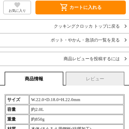
shopping_cart
カートに入れる
お気に入り
クッキングクロッカ トップに戻る
ポット・やかん・急須の一覧を見る
商品レビューを投稿するには
商品情報
レビュー
サイズ
W.22.0×D.18.0×H.22.0mm
容量
約2.0L
重量
約850g
材質
本体:ほうろう用鋼板(琺瑯加工)