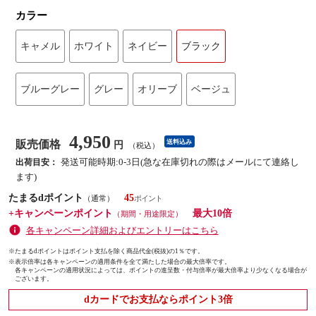
カラー
キャメル
ホワイト
ネイビー
ブラック
ブルーグレー
グレー
オリーブ
ベージュ
4,950
販売価格
送料込み
円
（税込）
発送可能時期:0-3日(急な在庫切れの際はメールにて連絡し
出荷目安：
ます)
たまるdポイント
45
（通常）
+キャンペーンポイント
最大10倍
（期間・用途限定）
各キャンペーン詳細およびエントリーはこちら
※たまるdポイントはポイント支払を除く商品代金(税抜)の1％です。
※
表示倍率は各キャンペーンの適用条件を全て満たした場合の最大倍率です。
各キャンペーンの適用状況によっては、ポイントの進呈数・付与倍率が最大倍率より少なくなる場合が
ございます。
dカードでお支払ならポイント3倍