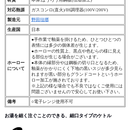
対応熱源
ガスコンロ(直火)/IH調理器(100V/200V)
製造元
野田琺瑯
生産国
日本
●手作業で釉薬を掛けるため、ひとつひとつの
表情には多少の個体差が生じます。
●ホーローの性質上、黒点や色むらの様に見え
る部位が生じる場合がございます。
ホーロー
●本体の縁部分やは鋼板の切り口となるため、
について
釉薬がかかりにくく下地の黒いスジが多少見ら
れますが黒い部分もグランドコートというホー
ロー加工が施されております。
※上記の様な場合でも不良ではなくご使用には
問題ございませんので安心してお使い下さい。
備考
○電子レンジ使用不可
お湯を細く注ぐことのできる、細口タイプのケトル