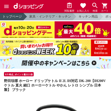
閲覧履歴
お気に入り
検索
カート
トップページ
家具・インテリア・キッチン
キッチン用品
ポ
8/9 時点_ポイント最大11倍
野田琺瑯 ホーロー ドリップケトル II 2L IH対応 DK-200【IH200V
ケトル 直火 細口 ホーローケトル やかん レトロ シンプル 日本
製】 ブラック