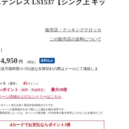
ンレス LS1537【シンク上 キッ
販売店：クッキングクロッカ
この販売店の送料について
し］
4,950
送料込み
円
（税込）
発送可能時期:0-3日(急な在庫切れの際はメールにて連絡しま
ント
45
（通常）
ンポイント
最大10倍
（期間・用途限定）
ペーン詳細およびエントリーはこちら
ポイント支払を除く商品代金(税抜)の1％です。
ンペーンの適用条件を全て満たした場合の最大倍率です。
適用状況によっては、ポイントの進呈数・付与倍率が最大倍率より少なくなる場合がござ
dカードでお支払ならポイント3倍