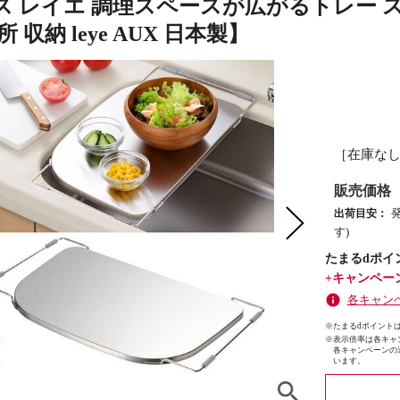
 レイエ 調理スペースが広がるトレー ステ
 収納 leye AUX 日本製】
［在庫な
販売価格
出荷目安：
す)
たまるdポイ
+キャンペー
各キャン
※たまるdポイントは
※
表示倍率は各キャ
各キャンペーンの
います。