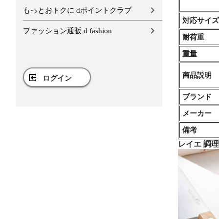
もっとおトクに dポイントクラブ
対応サイズ
ファッション通販 d fashion
耐荷重
重量
商品説明
ログイン
ブランド
メーカー
備考
レイエ 調理