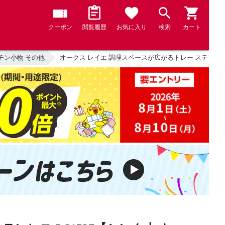
クーポン
閲覧履歴
お気に入り
検索
カート
チン小物 その他
オークス レイエ 調理スペースが広がるトレー ステンレス LS1