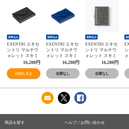
送料込み
送料込み
送料込み
送
EXENTRI エキセ
EXENTRI エキセ
EXENTRI エキセ
E
ントリ マルチウ
ントリ マルチウ
ントリ マルチウ
ン
ォレット スキミ
ォレット スキミ
ォレット スキミ
ォ
ング防止 RFIDブ
ング防止 RFIDブ
ング防止 RFIDブ
ン
16,280
円
16,280
円
16,280
円
ロック【ミニマ
ロック【ミニマ
ロック【ミニマ
ロ
ル財布 三つ折り
ル財布 三つ折り
ル財布 三つ折り
ル
詳細を見る
在庫なし
在庫なし
財布 本革 ミニウ
財布 本革 ミニウ
財布 本革 ミニウ
財
ォレット カード
ォレット カード
ォレット カード
ォ
入れ 定期入れ コ
入れ 定期入れ コ
入れ 定期入れ コ
入
インケース 小銭
インケース 小銭
インケース 小銭
イ
入れ 薄型 大容量
入れ 薄型 大容量
入れ 薄型 大容量
入
メンズ レディー
メンズ レディー
メンズ レディー
メ
ス】 ブラック
ス】 カイマンブ
ス】 カイマング
ス
ルー
レー
商品を探す
ヘルプ／お問い合わせ