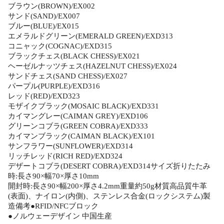
ブラウン(BROWN)/EX002
サンド(SAND)/EX007
ブルー(BLUE)/EX015
エメラルドグリーン(EMERALD GREEN)/EXD313
コニャック(COGNAC)/EXD315
ブラックチェス(BLACK CHESS)/EX021
ヘーゼルナッツチェス(HAZELNUT CHESS)/EX024
サンドチェス(SAND CHESS)/EX027
パープル(PURPLE)/EXD316
レッド(RED)/EXD323
モザイクブラック(MOSAIC BLACK)/EXD331
カイマングレー(CAIMAN GREY)/EXD106
グリーンコブラ(GREEN COBRA)/EXD333
カイマンブラック(CAIMAN BLACK)/EX101
サンフラワー(SUNFLOWER)/EXD314
リッチレッド(RICH RED)/EXD324
デザートコブラ(DESERT COBRA)/EXD314サイズ折りたたみ
時:長さ90×幅70×厚さ10mm
開封時:長さ90×幅200×厚さ4.2mm重量約50g材質高品質牛革
(表面)、ナイロン(内側)、ステンレス合金(ロックシステム)製
造備考●RFID/NFCブロック
●ノルウェーデザイン 中国生産