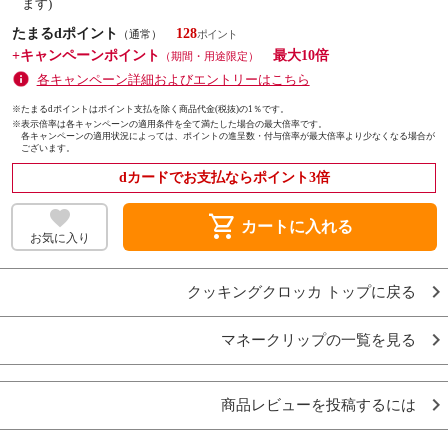
ます)
たまるdポイント
128
（通常）
+キャンペーンポイント
最大10倍
（期間・用途限定）
各キャンペーン詳細およびエントリーはこちら
※たまるdポイントはポイント支払を除く商品代金(税抜)の1％です。
※
表示倍率は各キャンペーンの適用条件を全て満たした場合の最大倍率です。
各キャンペーンの適用状況によっては、ポイントの進呈数・付与倍率が最大倍率より少なくなる場合が
ございます。
dカードでお支払ならポイント3倍
shopping_cart
カートに入れる
お気に入り
クッキングクロッカ トップに戻る
マネークリップの一覧を見る
商品レビューを投稿するには