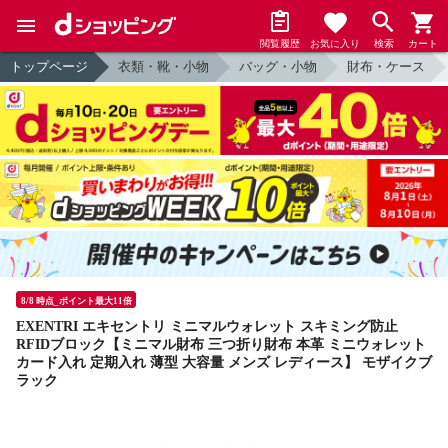
閲覧履歴
お気に入り
検索
カート
トップページ
衣類・靴・小物
バッグ・小物
財布・ケース
8/8 時点_ポイント最大11倍
EXENTRI エキセントリ ミニマルウォレット スキミング防止
RFIDブロック【ミニマル財布 三つ折り財布 本革 ミニウォレット
カード入れ 定期入れ 薄型 大容量 メンズ レディース】 モザイクブ
ラック