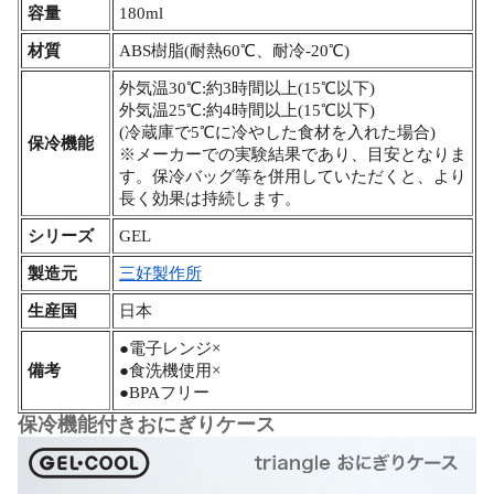
容量
180ml
材質
ABS樹脂(耐熱60℃、耐冷-20℃)
外気温30℃:約3時間以上(15℃以下)
外気温25℃:約4時間以上(15℃以下)
(冷蔵庫で5℃に冷やした食材を入れた場合)
保冷機能
※メーカーでの実験結果であり、目安となりま
す。保冷バッグ等を併用していただくと、より
長く効果は持続します。
シリーズ
GEL
製造元
三好製作所
生産国
日本
●電子レンジ×
備考
●食洗機使用×
●BPAフリー
保冷機能付きおにぎりケース