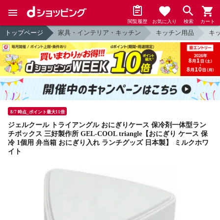
閲覧履歴
お気に入り
検索
カート
トップページ
家具・インテリア・キッチン
キッチン用品
キ
8/7 時点_ポイント最大11倍
ジェルクール トライアングル おにぎりケース 保冷剤一体型ラン
チボックス 三好製作所 GEL-COOL triangle【おにぎり ケース 保
冷 1個用 弁当箱 おにぎり入れ ランチグッズ 日本製】 ミルクホワ
イト