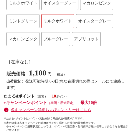
ミルクホワイト
オイスターグレー
マカロンピンク
ミントグリーン
ミルクホワイト
オイスターグレー
マカロンピンク
ブルーグレー
アプリコット
［在庫なし］
1,100
販売価格
円
（税込）
発送可能時期:0-3日(急な在庫切れの際はメールにて連絡し
出荷目安：
ます)
たまるdポイント
10
（通常）
+キャンペーンポイント
最大10倍
（期間・用途限定）
各キャンペーン詳細およびエントリーはこちら
※たまるdポイントはポイント支払を除く商品代金(税抜)の1％です。
※
表示倍率は各キャンペーンの適用条件を全て満たした場合の最大倍率です。
各キャンペーンの適用状況によっては、ポイントの進呈数・付与倍率が最大倍率より少なくなる場合が
ございます。