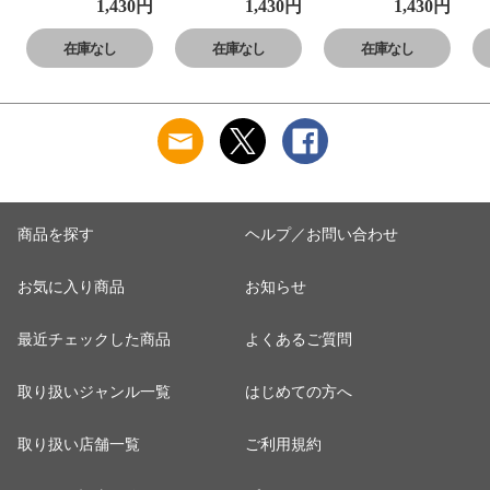
プ 保冷剤一体型
プ 保冷剤一体型
プ 保冷剤一体型
プ
1,430
円
1,430
円
1,430
円
ランチボックス
ランチボックス
ランチボックス
ラ
三好製作所 GEL-
三好製作所 GEL-
三好製作所 GEL-
三
在庫なし
在庫なし
在庫なし
COOL square
COOL square
COOL square
CO
S【お弁当箱 1段
S【お弁当箱 1段
S【お弁当箱 1段
S
保冷剤付き デザ
保冷剤付き デザ
保冷剤付き デザ
保
ート入れ フルー
ート入れ フルー
ート入れ フルー
ー
ツケース】 アプ
ツケース】 ベリ
ツケース】 ブル
ツ
リコット
ーブルー
ーグレー
ー
商品を探す
ヘルプ／お問い合わせ
お気に入り商品
お知らせ
最近チェックした商品
よくあるご質問
取り扱いジャンル一覧
はじめての方へ
取り扱い店舗一覧
ご利用規約