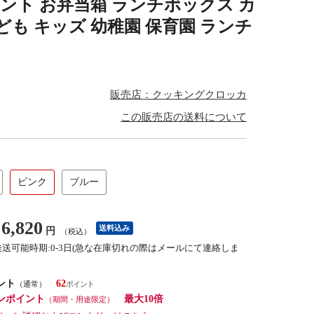
ゼント お弁当箱 ランチボックス カ
ども キッズ 幼稚園 保育園 ランチ
販売店：クッキングクロッカ
この販売店の送料について
ピンク
ブルー
6,820
送料込み
円
（税込）
発送可能時期:0-3日(急な在庫切れの際はメールにて連絡しま
ント
62
（通常）
ンポイント
最大10倍
（期間・用途限定）