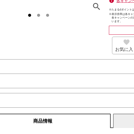
各キャン
※たまるdポイントは
※
表示倍率は各キャ
各キャンペーンの
います。
お気に入
商品情報