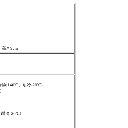
 × 高さ9cm
140℃、耐冷-20℃)
)
耐冷-20℃)