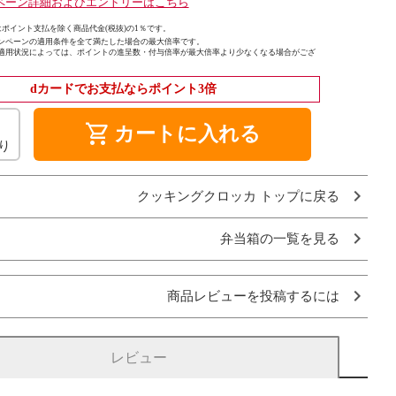
ペーン詳細およびエントリーはこちら
ポイント支払を除く商品代金(税抜)の1％です。
ンペーンの適用条件を全て満たした場合の最大倍率です。
適用状況によっては、ポイントの進呈数・付与倍率が最大倍率より少なくなる場合がござ
dカードでお支払ならポイント3倍
shopping_cart
カートに入れる
り
クッキングクロッカ トップに戻る
弁当箱の一覧を見る
商品レビューを投稿するには
レビュー