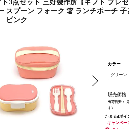
ギフト3点セット 三好製作所【ギフト プレ
 スプーン フォーク 箸 ランチポーチ 子
】 ピンク
カラー
グリーン
販売価格
出荷目安：
す)
たまるdポイ
+キャンペー