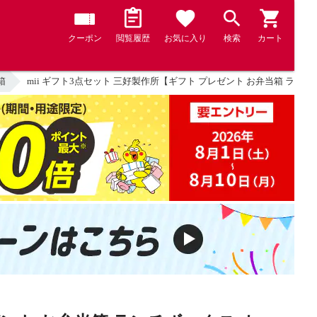
クーポン
閲覧履歴
お気に入り
検索
カート
箱
mii ギフト3点セット 三好製作所【ギフト プレゼント お弁当箱 ランチ