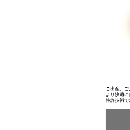
ご出産、ご
より快適に
特許技術で