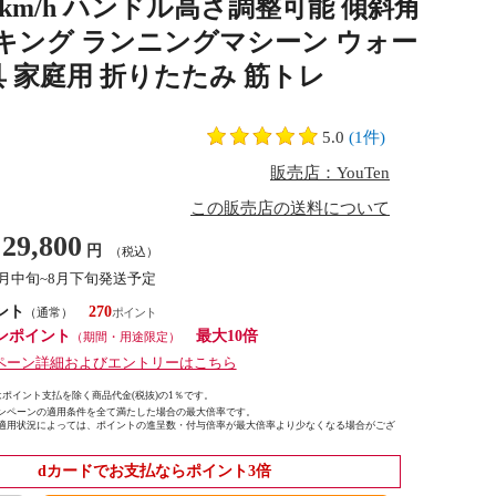
4km/h ハンドル高さ調整可能 傾斜角
ォーキング ランニングマシーン ウォー
 家庭用 折りたたみ 筋トレ
5.0
(1件)
販売店：YouTen
この販売店の送料について
29,800
円
（税込）
8月中旬~8月下旬発送予定
ント
270
（通常）
ンポイント
最大10倍
（期間・用途限定）
ペーン詳細およびエントリーはこちら
ポイント支払を除く商品代金(税抜)の1％です。
ンペーンの適用条件を全て満たした場合の最大倍率です。
適用状況によっては、ポイントの進呈数・付与倍率が最大倍率より少なくなる場合がござ
dカードでお支払ならポイント3倍