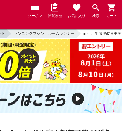
クーポン
閲覧履歴
お気に入り
検索
カート
ット
ランニングマシン・ルームランナー
■ 2025年徹底改良モデル 