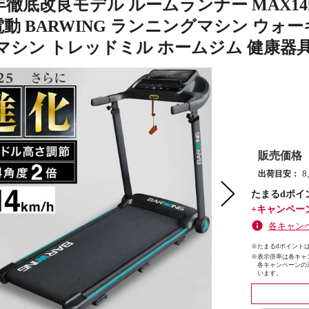
25年徹底改良モデル ルームランナー MAX1
電動 BARWING ランニングマシン ウ
マシン トレッドミル ホームジム 健康器具
販売価格
出荷目安：
たまるdポイ
+キャンペー
各キャン
※たまるdポイントは
※
表示倍率は各キャ
各キャンペーンの
います。