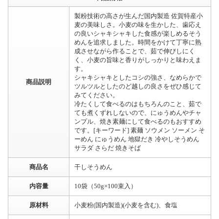
製粉技術の高さが生んだ国内製造 佐賀特産小
麦の美味しさ。小麦の味を生かした、歯応え
の良いシャキシャキした食感が楽しめるそう
めんを追求しました。時間をかけて丁寧に熟
成させながら作ることで、茹で伸びしにく
く、小麦の旨味と香りがしっかりと味わえま
す。
シャキシャキとしたコシの強さ、なめらかで
商品説明
ツルツルとしたのど越しの良さをぜひ感じて
みてください。
冷たくして食べるのはもちろんのこと、茹で
ても煮くずれしないので、にゅうめんやチャ
ンプル、焼き素麺にして食べるのもおすすめ
です。[キーワード] 素麺 ソウメン ソーメン そ
ーめん にゅうめん 地獄だき 冷やしそうめん
サラダ さらだ 焼きそば
商品名
干しそうめん
内容量
10袋（50g×100束入）
原材料
小麦粉(国内製造)(小麦を含む)、食塩