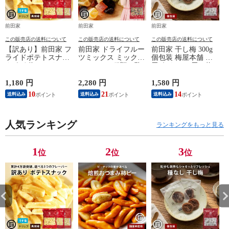
前田家
前田家
前田家
この販売店の送料について
この販売店の送料について
この販売店の送料について
【訳あり】前田家 フ
前田家 ドライフルー
前田家 干し梅 300g
ライドポテトスナッ
ツミックス ミックス
個包装 梅屋本舗 梅
ク うす塩 / トリュフ
フルーツ 9種類の贅
干 うめぼし 干し梅
/ 黒胡椒 うすしお ト
沢ドライフルーツ果
お茶うけ おやつ お
リュフ ブラックペッ
物サプリメント ビタ
つまみ お菓子 現場
1,180 円
2,280 円
1,580 円
2
パー ポテトスナック
ミン 食物繊維 鉄分
作業 夏バテ防止 熱
10
21
14
送料込み
送料込み
送料込み
ポテト スナック お
カリウム ポリフェノ
中症 塩分 補給 大容
やつ おつまみ 大容
ール
量 業務用 メール便
量 送料無料
送料無料 MAEDAYA
MAEDAYA
人気ランキング
ランキングをもっと見る
1
2
3
位
位
位