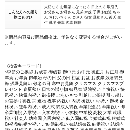
大切な方 お世話になった方 目上の方 取引先
こんな方への贈り
お父さん お母さん 兄弟 姉妹 子供 おばあちゃ
物にもぜひ
ん おじいちゃん 奥さん 彼女 旦那さん 彼氏 先
生 職場 先輩 後輩 同僚
※商品内容及び商品価格は、予告なく変更する場合がござい
ます。
《検索キーワード》
<季節のご挨拶 お歳暮 御歳暮 御中元 お中元 御正月 お正月 御
年賀 お年賀 御年始 母の日 父の日 初盆 お盆 お彼岸 残暑御見
舞 残暑見舞い 敬老の日 寒中お見舞 クリスマス クリスマスプ
レゼント 春夏秋冬 日常の贈り物 御見舞 退院祝い 全快祝い 快
気祝い 快気内祝い 御挨拶 ごあいさつ 引越しご挨拶 引っ越し
お宮参り御祝 志 進物 祝事 内祝い 内祝 御祝い お祝い 御祝 合
格祝い 進学内祝い 成人式 御成人御祝 卒業記念品 卒業祝い 御
卒業御祝 入学祝い 入学内祝い 小学校 中学校 高校 大学 就職
祝い 社会人 幼稚園 入園内祝い 御入園御祝 金婚式御祝 銀婚式
御祝 御結婚お祝い ご結婚御祝い 御結婚御祝 結婚祝い 結婚内
祝い 結婚式 引き出物 引出物 引き菓子 御出産御祝 ご出産御祝