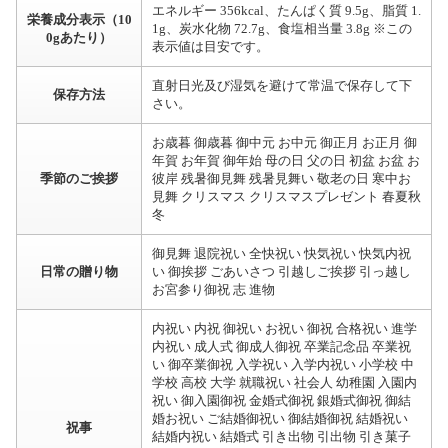
エネルギー 356kcal、たんぱく質 9.5g、脂質 1.
栄養成分表示（10
1g、炭水化物 72.7g、食塩相当量 3.8g ※この
0gあたり）
表示値は目安です。
直射日光及び湿気を避けて常温で保存して下
保存方法
さい。
お歳暮 御歳暮 御中元 お中元 御正月 お正月 御
年賀 お年賀 御年始 母の日 父の日 初盆 お盆 お
季節のご挨拶
彼岸 残暑御見舞 残暑見舞い 敬老の日 寒中お
見舞 クリスマス クリスマスプレゼント 春夏秋
冬
御見舞 退院祝い 全快祝い 快気祝い 快気内祝
日常の贈り物
い 御挨拶 ごあいさつ 引越しご挨拶 引っ越し
お宮参り御祝 志 進物
内祝い 内祝 御祝い お祝い 御祝 合格祝い 進学
内祝い 成人式 御成人御祝 卒業記念品 卒業祝
い 御卒業御祝 入学祝い 入学内祝い 小学校 中
学校 高校 大学 就職祝い 社会人 幼稚園 入園内
祝い 御入園御祝 金婚式御祝 銀婚式御祝 御結
婚お祝い ご結婚御祝い 御結婚御祝 結婚祝い
祝事
結婚内祝い 結婚式 引き出物 引出物 引き菓子