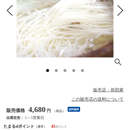
販売店：前田家
この販売店の送料について
4,680
販売価格
送料無料
円
（税込）
1～5営業日
出荷目安：
たまるdポイント
43
（通常）