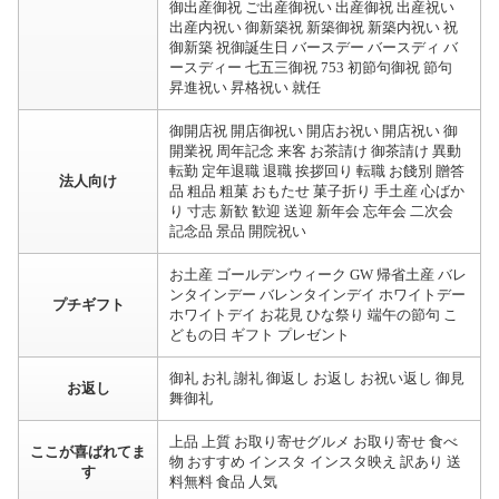
御出産御祝 ご出産御祝い 出産御祝 出産祝い
出産内祝い 御新築祝 新築御祝 新築内祝い 祝
御新築 祝御誕生日 バースデー バースディ バ
ースディー 七五三御祝 753 初節句御祝 節句
昇進祝い 昇格祝い 就任
御開店祝 開店御祝い 開店お祝い 開店祝い 御
開業祝 周年記念 来客 お茶請け 御茶請け 異動
転勤 定年退職 退職 挨拶回り 転職 お餞別 贈答
法人向け
品 粗品 粗菓 おもたせ 菓子折り 手土産 心ばか
り 寸志 新歓 歓迎 送迎 新年会 忘年会 二次会
記念品 景品 開院祝い
お土産 ゴールデンウィーク GW 帰省土産 バレ
ンタインデー バレンタインデイ ホワイトデー
プチギフト
ホワイトデイ お花見 ひな祭り 端午の節句 こ
どもの日 ギフト プレゼント
御礼 お礼 謝礼 御返し お返し お祝い返し 御見
お返し
舞御礼
上品 上質 お取り寄せグルメ お取り寄せ 食べ
ここが喜ばれてま
物 おすすめ インスタ インスタ映え 訳あり 送
す
料無料 食品 人気