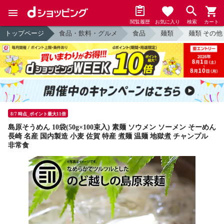
閲覧履歴
お気に入り
検索
カート
トップページ
食品・飲料・グルメ
食品
麺類
麺類 その他
8/7 時点_ポイント最大11倍
島原そうめん 10袋(50g×100束入) 素麺 ソウメン ソーメン そーめん
長崎 名産 国内製造 小麦 佐賀 特産 煮麺 温麺 地獄煮 チャンプル
非常食