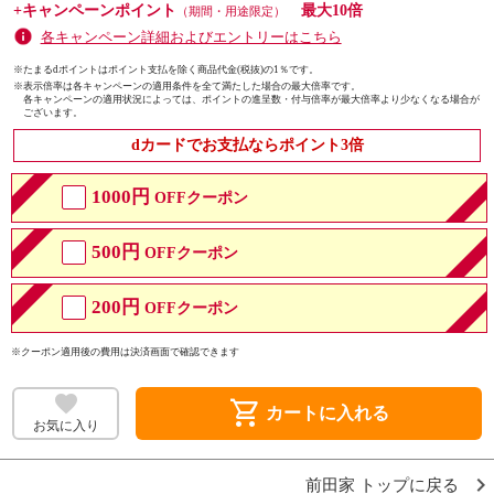
+キャンペーンポイント
最大10倍
（期間・用途限定）
各キャンペーン詳細およびエントリーはこちら
※たまるdポイントはポイント支払を除く商品代金(税抜)の1％です。
※
表示倍率は各キャンペーンの適用条件を全て満たした場合の最大倍率です。
各キャンペーンの適用状況によっては、ポイントの進呈数・付与倍率が最大倍率より少なくなる場合が
ございます。
dカードでお支払ならポイント3倍
1000円
OFFクーポン
500円
OFFクーポン
200円
OFFクーポン
※クーポン適用後の費用は決済画面で確認できます
shopping_cart
カートに入れる
お気に入り
前田家 トップに戻る