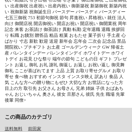
い 出産御祝 出産祝い 出産内祝い 御新築祝 新築御祝 新築内祝
い 祝御新築 祝御誕生日 バースデー バースディ バースディー
七五三御祝 753 初節句御祝 節句 昇進祝い 昇格祝い 就任 法人
向け 御開店祝 開店御祝い 開店お祝い 開店祝い 御開業祝 周年
記念 来客 お茶請け 御茶請け 異動 転勤 定年退職 退職 挨拶回
り 転職 お餞別 贈答品 粗品 粗菓 おもたせ 菓子折り 手土産 心
ばかり 寸志 新歓 歓迎 送迎 新年会 忘年会 二次会 記念品 景品
開院祝い プチギフト お土産 ゴールデンウィーク GW 帰省土
産 バレンタインデー バレンタインデイ ホワイトデー ホワイ
トデイ お花見 ひな祭り 端午の節句 こどもの日 ギフト プレゼ
ント お返し 御礼 お礼 謝礼 御返し お返し お祝い返し 御見舞
御礼 ここが喜ばれてます 上品 上質 お取り寄せグルメ お取り
寄せ 食べ物 おすすめ インスタ インスタ映え 訳あり 食品 人
気 こんな方への贈り物にもぜひ 大切な方 お世話になった方
目上の方 取引先 お父さん お母さん 兄弟 姉妹 子供 おばあち
ゃん おじいちゃん 奥さん 彼女 旦那さん 彼氏 先生 職場 先輩
後輩 同僚>
この商品のカテゴリ
送料無料
前田家