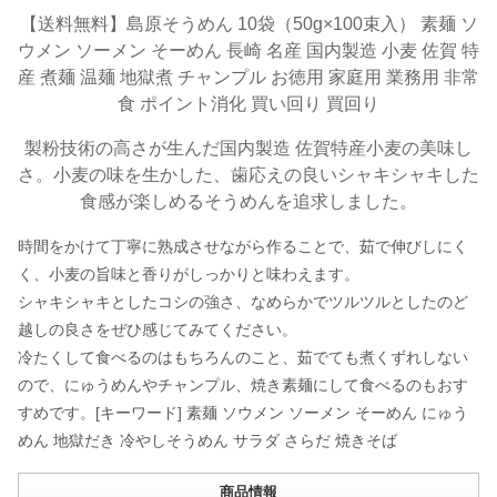
【送料無料】島原そうめん 10袋（50g×100束入） 素麺 ソ
ウメン ソーメン そーめん 長崎 名産 国内製造 小麦 佐賀 特
産 煮麺 温麺 地獄煮 チャンプル お徳用 家庭用 業務用 非常
食 ポイント消化 買い回り 買回り
製粉技術の高さが生んだ国内製造 佐賀特産小麦の美味し
さ。小麦の味を生かした、歯応えの良いシャキシャキした
食感が楽しめるそうめんを追求しました。
時間をかけて丁寧に熟成させながら作ることで、茹で伸びしにく
く、小麦の旨味と香りがしっかりと味わえます。
シャキシャキとしたコシの強さ、なめらかでツルツルとしたのど
越しの良さをぜひ感じてみてください。
冷たくして食べるのはもちろんのこと、茹でても煮くずれしない
ので、にゅうめんやチャンプル、焼き素麺にして食べるのもおす
すめです。[キーワード] 素麺 ソウメン ソーメン そーめん にゅう
めん 地獄だき 冷やしそうめん サラダ さらだ 焼きそば
商品情報