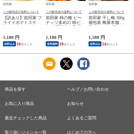
前田家
前田家
前田家
この販売店の送料について
この販売店の送料について
この販売店の送料について
【訳あり】前田家 フ
前田家 柿の種 ピー
前田家 干し梅 300g
ライドポテトスナッ
ナッツ多めの 柿ピー
個包装 梅屋本舗 梅
ク うす塩 / トリュフ
600g 国産米使用 業
干 うめぼし 干し梅
/ 黒胡椒 うすしお ト
務用 お徳用 大容量
お茶うけ おやつ お
リュフ ブラックペッ
バタピー バターピー
つまみ お菓子 現場
1,180 円
1,180 円
1,580 円
2
パー ポテトスナック
ナッツ おつまみ お
作業 夏バテ防止 熱
10
10
14
送料込み
送料無料
送料込み
ポテト スナック お
やつ 珍味 スナック
中症 塩分 補給 大容
やつ おつまみ 大容
菓子 ロングセラー
量 業務用 メール便
量 送料無料
ビールのお供 あられ
送料無料 MAEDAYA
MAEDAYA
おかき おせんべい
ポイント消化 送料無
料 MAEDAYA
商品を探す
ヘルプ／お問い合わせ
お気に入り商品
お知らせ
最近チェックした商品
よくあるご質問
取り扱いジャンル一覧
はじめての方へ