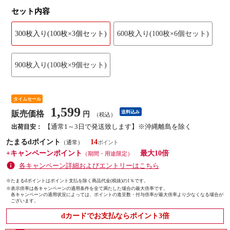
セット内容
300枚入り(100枚×3個セット)
600枚入り(100枚×6個セット)
900枚入り(100枚×9個セット)
タイムセール
1,599
販売価格
送料込み
円
（税込）
【通常1～3日で発送致します】※沖縄離島を除く
出荷目安：
たまるdポイント
14
（通常）
+キャンペーンポイント
最大10倍
（期間・用途限定）
各キャンペーン詳細およびエントリーはこちら
※たまるdポイントはポイント支払を除く商品代金(税抜)の1％です。
※
表示倍率は各キャンペーンの適用条件を全て満たした場合の最大倍率です。
各キャンペーンの適用状況によっては、ポイントの進呈数・付与倍率が最大倍率より少なくなる場合が
ございます。
dカードでお支払ならポイント3倍