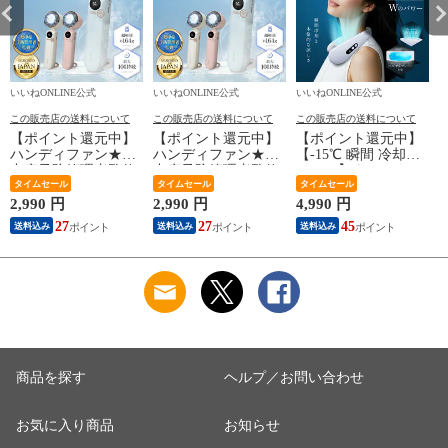
いいねONLINE公式
いいねONLINE公式
いいねONLINE公式
い
この販売店の送料について
この販売店の送料について
この販売店の送料について
【ポイント還元中】
【ポイント還元中】
【ポイント還元中】
ハンディファン★熱
ハンディファン★熱
【-15℃ 瞬間 冷却プ
中症予防管理者監修
中症予防管理者監修
レート】ネッククー
【最新瞬間冷却プレ
タイムセール
【最新瞬間冷却プレ
タイムセール
ラー★熱中症予防管
タイムセール
ート】携帯扇風機
ート】携帯扇風機
理者監修 ペルチェ素
2,990 円
2,990 円
4,990 円
4
100段階風量調節 首
100段階風量調節 首
子【日本企業企画】
27
27
45
送料込み
送料込み
送料込み
掛け 静音【日本企業
掛け 静音【日本企業
5200mAh ネックファ
企画】3000mAh 超軽
企画】3000mAh 超軽
ン 首掛け扇風機
量 ストラップ カラ
量 ストラップ カラ
2026年 プレゼント
ビナ付き プレゼント
ビナ付き プレゼント
ギフト EXCITECH
整
ギフト 冷却 父の日
ギフト 冷却 父の日
父の日 冷却
E
Excitech
Excitech
商品を探す
ヘルプ／お問い合わせ
お気に入り商品
お知らせ