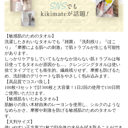
【敏感肌のためのタオル】
洗濯したきれいなタオルでも『雑菌』『洗剤残り』『ほこ
り』『摩擦による肌への刺激』で肌トラブルが生じる可能性
があります。
しっかりケアをしていてもなかなか治らない肌トラブルは毎
日使ってるタオルが原因かも…。クレンジングタオルは使い
捨てタイプでとても衛生的。繊維残りせず、摩擦も防げるた
め、洗顔後のデリケートな肌をやさしく包み込みます。
【高品質でコスパ良し】
100枚×3セットで計300枚と大容量！1日2回の使用で150日間
ご使用いただけます。
【敏感肌をいたわるタオル】
肌触りの良い木材由来のレーヨンを使用し、シルクのような
なめらかさ。摩擦や刺激を防げる敏感肌のためのタオルで
す。
【大判サイズ】
使いやすい正方形で1枚で顔全体の水分を拭き取ることができ