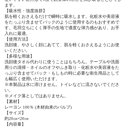
ます。
【吸水性・強度抜群】
肌を軽くおさえるだけで瞬時に吸水します。化粧水や美容液
をたっぷり含ませてパックのように使用するのもおすすめで
す。毛羽立ちにくく厚手の生地で適度な弾力感があり、お手
入れに最適。
【使用方法】
洗顔後、やさしく顔にあてて、肌を軽くおさえるようにお使
いください。
【多様な用途】
洗顔後タオル代わりに使うことはもちろん。テーブルや洗面
周りの清掃・ネイルのオフやふき取り・化粧水や美容液をた
っぷり含ませてパック・もしもの時に必要な衛生用品として
も幅広く使用いただけます。
※本製品は水に溶けません。トイレなどに流さないでくださ
い。
※メイク落としではありません。
【素材】
レーヨン 100％ (木材由来のパルプ)
【サイズ】
約20㎝×20㎝
【内容量】