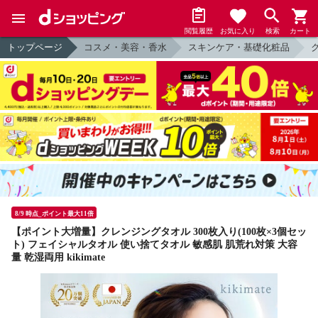
閲覧履歴
お気に入り
検索
カート
トップページ
コスメ・美容・香水
スキンケア・基礎化粧品
8/9 時点_ポイント最大11倍
【ポイント大増量】クレンジングタオル 300枚入り(100枚×3個セッ
ト) フェイシャルタオル 使い捨てタオル 敏感肌 肌荒れ対策 大容
量 乾湿両用 kikimate