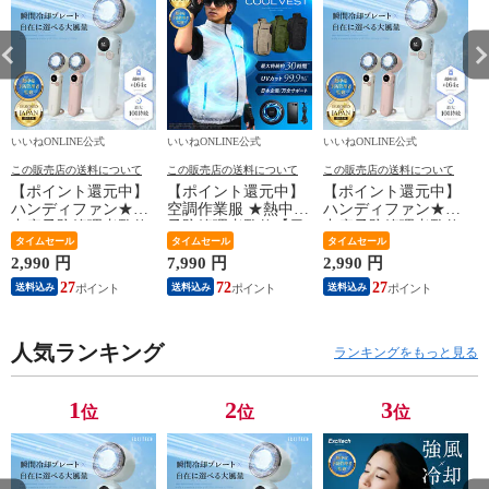
いいねONLINE公式
いいねONLINE公式
いいねONLINE公式
い
この販売店の送料について
この販売店の送料について
この販売店の送料について
【ポイント還元中】
【ポイント還元中】
【ポイント還元中】
ハンディファン★熱
空調作業服 ★熱中症
ハンディファン★熱
中症予防管理者監修
予防管理者監修【日
中症予防管理者監修
【最新瞬間冷却プレ
タイムセール
本企業企画】チタン
タイムセール
【最新瞬間冷却プレ
タイムセール
ート】携帯扇風機
加工 ベスト ファン
ート】携帯扇風機
2,990 円
7,990 円
2,990 円
4
100段階風量調節 首
バッテリーセット
100段階風量調節 首
27
72
27
送料込み
送料込み
送料込み
掛け 静音【日本企業
20,000mAh大容量 バ
掛け 静音【日本企業
企画】3000mAh 超軽
ッテリー 17V プレゼ
企画】3000mAh 超軽
量 ストラップ カラ
ント 2026年 夏 冷却
量 ストラップ カラ
ビナ付き プレゼント
人気ランキング
ビナ付き プレゼント
ランキングをもっと見る
ギフト 冷却 父の日
ギフト 冷却 父の日
Excitech
Excitech
1
2
3
位
位
位