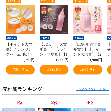
タイムセール
タイムセール
タイムセール
タ
送料込み
送料込み
送料込み
送
【ポイント大増
【LDK 年間大賞
【LDK 年間大賞
【
量】クレンジン
受賞！】【ポイ
受賞！】【ポイ
受
グバーム 毛穴 ビ
ント大増量】【1
ント大増量】【2
ン
タミンC CICA ク
本】育毛剤 女性
本セット】育毛
本
1,799
円
1,899
円
3,980
円
レイ 黒ずみ 毛穴
用 育毛 薬用 ヘ
剤 女性用 育毛
剤
ケア まつエクOK
アローション 頭
薬用 ヘアローシ
薬
詳細を見る
詳細を見る
詳細を見る
W洗顔不要 スパ
皮ケア レディー
ョン 頭皮ケア レ
ョ
チュラ付き 90g
ス 150ml 医薬部
ディース 150ml
デ
kikimate
外品 kikimate
医薬部外品
医
売れ筋ランキング
kikimate
ki
ランキングをもっと見る
1
2
3
位
位
位