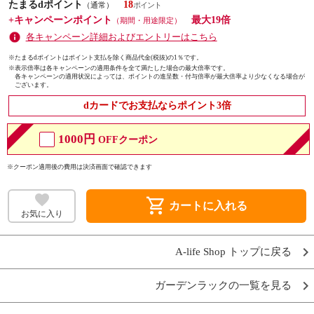
たまるdポイント
18
（通常）
+キャンペーンポイント
最大19倍
（期間・用途限定）
各キャンペーン詳細およびエントリーはこちら
※たまるdポイントはポイント支払を除く商品代金(税抜)の1％です。
※
表示倍率は各キャンペーンの適用条件を全て満たした場合の最大倍率です。
各キャンペーンの適用状況によっては、ポイントの進呈数・付与倍率が最大倍率より少なくなる場合が
ございます。
dカードでお支払ならポイント3倍
1000円
OFFクーポン
※クーポン適用後の費用は決済画面で確認できます
shopping_cart
カートに入れる
お気に入り
A-life Shop トップに戻る
ガーデンラックの一覧を見る