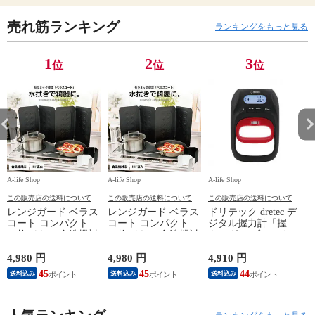
売れ筋ランキング
ランキングをもっと見る
1
2
3
位
位
位
A-life Shop
A-life Shop
A-life Shop
A-
この販売店の送料について
この販売店の送料について
この販売店の送料について
レンジガード ベラス
レンジガード ベラス
ドリテック dretec デ
コート コンパクト
コート コンパクト
ジタル握力計「握力
2
４枚パネル 食洗機対
４枚パネル 食洗機対
キング」 ブラック
応 おしゃれ 油はね
応 おしゃれ 油はね
HD-100BK
選べる2色 ホワイト
選べる2色 ホワイト
4,980 円
4,980 円
4,910 円
1
ブラック IH対応
ブラック IH対応
45
45
44
送料込み
送料込み
送料込み