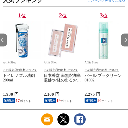
人気ランキング
ランキングをもっと見る
1
2
3
位
位
位
A-life Shop
A-life Shop
A-life Shop
A-
この販売店の送料について
この販売店の送料について
この販売店の送料について
トイレノズル洗剤
日本香堂 南無釈迦牟
パール プラクリーン
ド
200ml
尼佛/お経の出るお線
01002
香 64011
H
1,930 円
2,100 円
2,275 円
4
17
19
20
送料込み
送料込み
送料込み