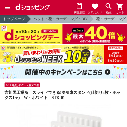
閲覧履歴
お気に入り
検索
カート
トップページ
ペット・花・ガーデニング・DIY
花・ガーデニング
8/10 時点_ポイント最大20倍
吉川国工業所 スライドできる!冷凍庫スタンド(仕切り3枚・ボッ
クス1ヶ) W・ホワイト STK-01