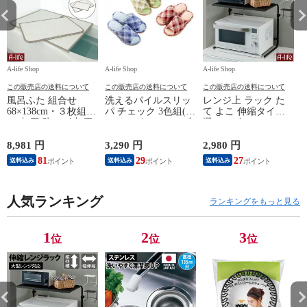
A-life Shop
A-life Shop
A-life Shop
A-
この販売店の送料について
この販売店の送料について
この販売店の送料について
風呂ふた 組合せ
洗えるパイルスリッ
レンジ上 ラック た
68×138cm・３枚組
パ チェック 3色組(レ
て よこ 伸縮タイプ
UV加工 防カビ 加工
ッド・グリーン・ブ
選べる2色 ホワイト
軽量 風呂蓋 風呂フ
ルー) XM669
ブラック 電子レンジ
タ お風呂 ふた 軽い
レンジラック オーブ
8,981 円
3,290 円
2,980 円
3
ホワイト コンパクト
ン
0
81
29
27
送料込み
送料込み
送料込み
【M14】68×138cm・
３枚組
人気ランキング
ランキングをもっと見る
1
2
3
位
位
位