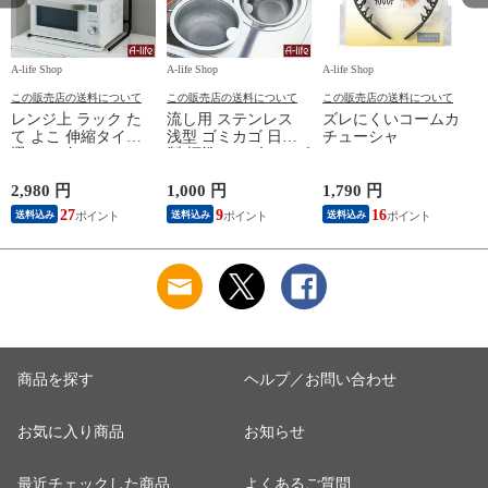
A-life Shop
A-life Shop
A-life Shop
A-
この販売店の送料について
この販売店の送料について
この販売店の送料について
レンジ上 ラック た
流し用 ステンレス
ズレにくいコームカ
て よこ 伸縮タイプ
浅型 ゴミカゴ 日本
チューシャ
り
選べる2色 ホワイト
製 標準サイズ 135 ゴ
ブラック 電子レンジ
ミ受け シンク 排水
レンジラック オーブ
口 キッチン 流し台
2,980 円
1,000 円
1,790 円
2
ン
台所用品
27
9
16
送料込み
送料込み
送料込み
商品を探す
ヘルプ／お問い合わせ
お気に入り商品
お知らせ
最近チェックした商品
よくあるご質問