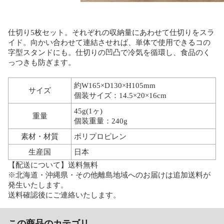
仕切り5枚セット。それぞれの収納量にあわせて仕切りをスラ
イド。向かい合わせて連結させれば、単体で使用できるコの
字型スタンドにも。仕切りの凹凸で冷気を循環し、食品のく
っつきも防ぎます。
約W165×D130×H105mm
サイズ
個装サイズ：14.5×20×16cm
45g(1ヶ)
重量
個装重量：240g
素材・材質
ポリプロピレン
生産国
日本
【配送について】送料無料
※北海道・沖縄県・その他離島地域へのお届けは追加送料が
発生いたします。
送料確認後にご連絡いたします。
この商品のカテゴリ