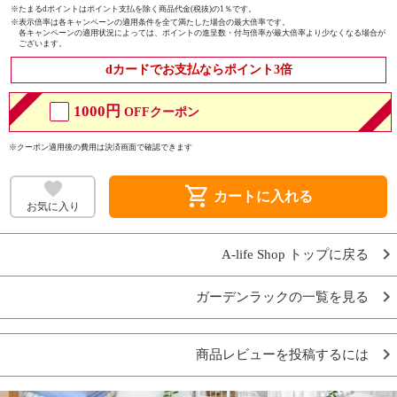
※たまるdポイントはポイント支払を除く商品代金(税抜)の1％です。
※
表示倍率は各キャンペーンの適用条件を全て満たした場合の最大倍率です。
各キャンペーンの適用状況によっては、ポイントの進呈数・付与倍率が最大倍率より少なくなる場合が
ございます。
dカードでお支払ならポイント3倍
1000円
OFFクーポン
※クーポン適用後の費用は決済画面で確認できます
shopping_cart
カートに入れる
お気に入り
A-life Shop トップに戻る
ガーデンラックの一覧を見る
商品レビューを投稿するには