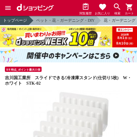
閲覧履歴
お気に入り
検索
カート
トップページ
ペット・花・ガーデニング・DIY
花・ガーデニング
8/8 時点_ポイント最大11倍
吉川国工業所 スライドできる!冷凍庫スタンド(仕切り5枚) W・
ホワイト STK-02