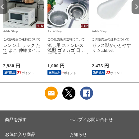
A-life Shop
A-life Shop
A-life Shop
A-
この販売店の送料について
この販売店の送料について
この販売店の送料について
レンジ上 ラック た
流し用 ステンレス
ガラス製かかとやす
て よこ 伸縮タイプ
浅型 ゴミカゴ 日本
り NudiFeet
選べる2色 ホワイト
製 標準サイズ 135 ゴ
ブラック 電子レンジ
ミ受け シンク 排水
レンジラック オーブ
口 キッチン 流し台
2,980 円
1,000 円
2,475 円
1
ン
台所用品
27
9
22
送料込み
送料込み
送料込み
商品を探す
ヘルプ／お問い合わせ
お気に入り商品
お知らせ