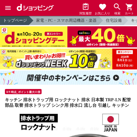
閲覧履歴
お気に入り
検索
カート
トップページ
家電・PC・スマホ周辺機器・楽器
住宅設備
キ
8/9 時点_ポイント最大11倍
キッチン 排水トラップ用 ロックナット 排水 日本製 TRP-LN 配管
部品 取替 排水トラップ シンク用 排水口 流し台 引越し キッチン