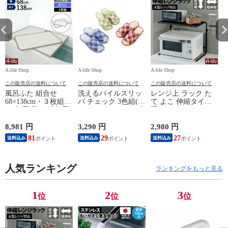
A-life Shop
A-life Shop
A-life Shop
A-
この販売店の送料について
この販売店の送料について
この販売店の送料について
風呂ふた 組合せ
洗えるパイルスリッ
レンジ上 ラック た
68×138cm・３枚組
パ チェック 3色組(レ
て よこ 伸縮タイプ
UV加工 防カビ 加工
ッド・グリーン・ブ
選べる2色 ホワイト
軽量 風呂蓋 風呂フ
ルー) XM669
ブラック 電子レンジ
タ お風呂 ふた 軽い
レンジラック オーブ
8,981 円
3,290 円
2,980 円
3
ホワイト コンパクト
ン
0
81
29
27
送料込み
送料込み
送料込み
【M14】68×138cm・
３枚組
人気ランキング
ランキングをもっと見る
1
2
3
位
位
位