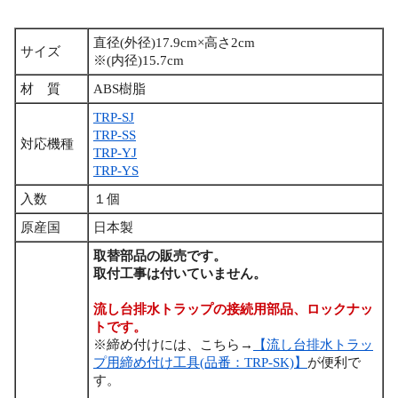
直径(外径)17.9cm×高さ2cm
サイズ
※(内径)15.7cm
材 質
ABS樹脂
TRP-SJ
TRP-SS
対応機種
TRP-YJ
TRP-YS
入数
１個
原産国
日本製
取替部品の販売です。
取付工事は付いていません。
流し台排水トラップの接続用部品、ロックナッ
トです。
※締め付けには、こちら→
【流し台排水トラッ
プ用締め付け工具(品番：TRP-SK)】
が便利で
す。