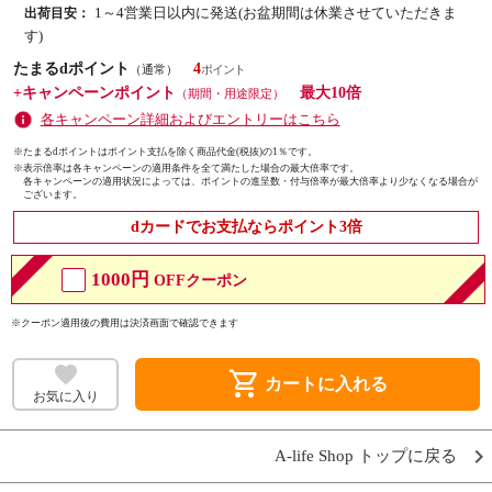
1～4営業日以内に発送(お盆期間は休業させていただきま
出荷目安：
す)
たまるdポイント
4
（通常）
+キャンペーンポイント
最大10倍
（期間・用途限定）
各キャンペーン詳細およびエントリーはこちら
※たまるdポイントはポイント支払を除く商品代金(税抜)の1％です。
※
表示倍率は各キャンペーンの適用条件を全て満たした場合の最大倍率です。
各キャンペーンの適用状況によっては、ポイントの進呈数・付与倍率が最大倍率より少なくなる場合が
ございます。
dカードでお支払ならポイント3倍
1000円
OFFクーポン
※クーポン適用後の費用は決済画面で確認できます
shopping_cart
カートに入れる
お気に入り
A-life Shop トップに戻る