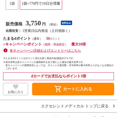
1袋
1袋+770円で10日分増量
3,750
販売価格
送料込み
円
（税込）
3営業日以内発送（土日祝除く）
出荷目安：
たまるdポイント
34
（通常）
+キャンペーンポイント
最大10倍
（期間・用途限定）
各キャンペーン詳細およびエントリーはこちら
※たまるdポイントはポイント支払を除く商品代金(税抜)の1％です。
※
表示倍率は各キャンペーンの適用条件を全て満たした場合の最大倍率です。
各キャンペーンの適用状況によっては、ポイントの進呈数・付与倍率が最大倍率より少なくなる場合が
ございます。
dカードでお支払ならポイント3倍
shopping_cart
カートに入れる
お気に入り
エクセレントメディカル トップに戻る