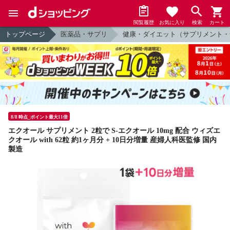
閲覧履歴
お気に入り
検索
カート
トップページ
医薬品・サプリ
健康・ダイエット（サプリメント・
8/8 時点_ポイント最大11倍
エクオール サプリメント 2粒で S-エクオール 10mg 配合 ウィズエ
クオール with 62粒 約1ヶ月分 + 10日分増量 産婦人科医監修 国内
製造