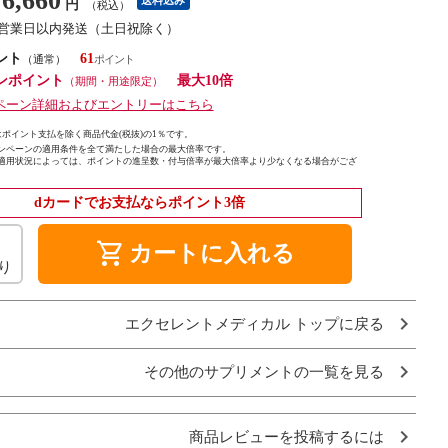
6,660
円
（税込）
3営業日以内発送（土日祝除く）
ント
61
（通常）
ンポイント
最大10倍
（期間・用途限定）
ペーン詳細およびエントリーはこちら
ポイント支払を除く商品代金(税抜)の1％です。
ンペーンの適用条件を全て満たした場合の最大倍率です。
適用状況によっては、ポイントの進呈数・付与倍率が最大倍率より少なくなる場合がござ
dカードでお支払ならポイント3倍
shopping_cart
カートに入れる
り
エクセレントメディカル トップに戻る
その他のサプリメントの一覧を見る
商品レビューを投稿するには