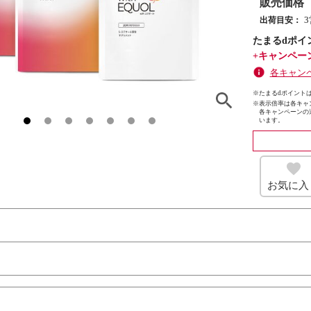
販売価格
出荷目安：
たまるdポイ
+キャンペー
各キャン
※たまるdポイントは
※
表示倍率は各キャ
各キャンペーンの
います。
お気に入