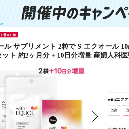
ント最大11倍
ル サプリメント 2粒で S-エクオール 10m
セット 約2ヶ月分 + 10日分増量 産婦人科
withエ
2袋