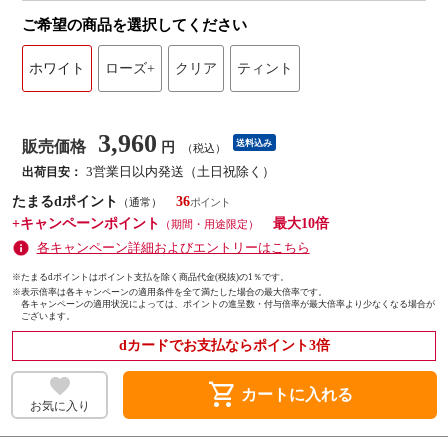
ご希望の商品を選択してください
ホワイト
ローズ+
クリア
ティント
3,960
販売価格
送料込み
円
（税込）
3営業日以内発送（土日祝除く）
出荷目安：
たまるdポイント
36
（通常）
+キャンペーンポイント
最大10倍
（期間・用途限定）
各キャンペーン詳細およびエントリーはこちら
※たまるdポイントはポイント支払を除く商品代金(税抜)の1％です。
※
表示倍率は各キャンペーンの適用条件を全て満たした場合の最大倍率です。
各キャンペーンの適用状況によっては、ポイントの進呈数・付与倍率が最大倍率より少なくなる場合が
ございます。
dカードでお支払ならポイント3倍
shopping_cart
カートに入れる
お気に入り