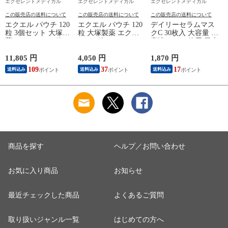
エクセレントメディカル
エクセレントメディカル
エクセレントメディカル
この販売店の送料について
この販売店の送料について
この販売店の送料について
エクエル パウチ 120
エクエル パウチ 120
デイリーセラムマス
粒 3個セット 大塚製
粒 大塚製薬 エクオ
クC 30枚入 大容量 美
薬 エクオール 4粒で
ール 4粒でエクオー
容液 380mL使用 日本
エクオール10mg 大
ル10mg 大豆イソフ
製 フェイスパック
豆イソフラボン サプ
ラボン サプリ
シートマスク フェイ
11,805 円
4,050 円
1,870 円
5
リ EQUELLE
EQUELLE サプリメ
スマスク 美容パック
109
37
17
送料込み
送料込み
送料込み
ント
顔パック シートパッ
ク APPS アプレシエ
ビタミンＣ誘導体 ナ
イアシンアミド ヒト
幹細胞エキス 保湿
商品を探す
ヘルプ／お問い合わせ
お気に入り商品
お知らせ
最近チェックした商品
よくあるご質問
取り扱いジャンル一覧
はじめての方へ