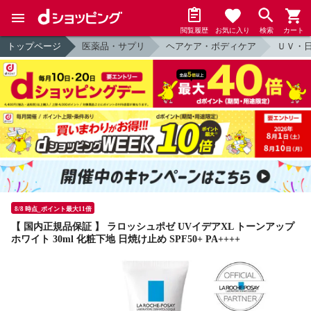
閲覧履歴
お気に入り
検索
カート
トップページ
医薬品・サプリ
ヘアケア・ボディケア
ＵＶ・
8/8 時点_ポイント最大11倍
【 国内正規品保証 】 ラロッシュポゼ UVイデアXL トーンアップ
ホワイト 30ml 化粧下地 日焼け止め SPF50+ PA++++