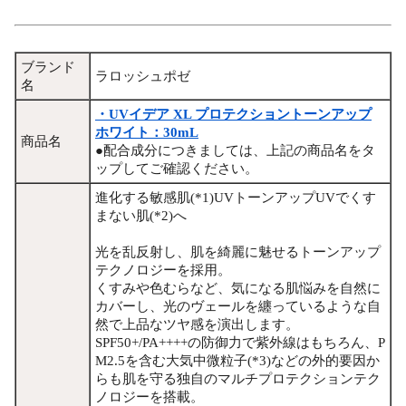
ブランド
ラロッシュポゼ
名
・UVイデア XL プロテクショントーンアップ
ホワイト：30mL
商品名
●配合成分につきましては、上記の商品名をタ
ップしてご確認ください。
進化する敏感肌(*1)UVトーンアップUVでくす
まない肌(*2)へ
光を乱反射し、肌を綺麗に魅せるトーンアップ
テクノロジーを採用。
くすみや色むらなど、気になる肌悩みを自然に
カバーし、光のヴェールを纏っているような自
然で上品なツヤ感を演出します。
SPF50+/PA++++の防御力で紫外線はもちろん、P
M2.5を含む大気中微粒子(*3)などの外的要因か
らも肌を守る独自のマルチプロテクションテク
ノロジーを搭載。