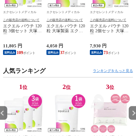
エクセレントメディカル
エクセレントメディカル
エクセレントメディカル
この販売店の送料について
この販売店の送料について
この販売店の送料について
エクエル パウチ 120
エクエル パウチ 120
エクエル パウチ 120
粒 3個セット 大塚製
粒 大塚製薬 エクオ
粒 2個セット 大塚製
薬 エクオール 4粒で
ール 4粒でエクオー
薬 エクオール 4粒で
エクオール10mg 大
ル10mg 大豆イソフ
エクオール10mg 大
豆イソフラボン サプ
ラボン サプリ
豆イソフラボン サプ
11,805 円
4,050 円
7,930 円
6
リ EQUELLE
EQUELLE サプリメ
リ EQUELLE
109
37
73
送料込み
送料込み
送料込み
ント
人気ランキング
ランキングをもっと見る
1
2
3
位
位
位