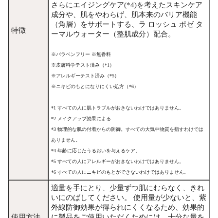
さらにエイジングケア(*4)を考えたスキンケア
成分や、肌をやわらげ、肌本来のバリア機能
（角層）をサポートする、ラ ロッシュ ポゼ タ
特徴
ーマルウォーター（整肌成分）配合。
※パラベンフリー ※無香料
※皮膚科学テスト済み（*1）
※アレルギーテスト済み（*5）
※ニキビのもとになりにくい処方（*6）
*1 すべての人に肌トラブルがおきないわけではありません。
*2 メイクアップ効果による
*3 物理的な肌の付着からの防御。すべての大気中物質を指すわけでは
ありません。
*4 年齢に応じたうるおいを与えるケア。
*5 すべての人にアレルギーがおきないわけではありません。
*6 すべての人にニキビのもとができないわけではありません。
適量を手にとり、少量ずつ肌にむらなく、きれ
いにのばしてください。 使用量が少ないと、紫
外線防御効果が得られにくくなるため、効果的
使用方法
に製品をご使用いただくためには、十分な量を