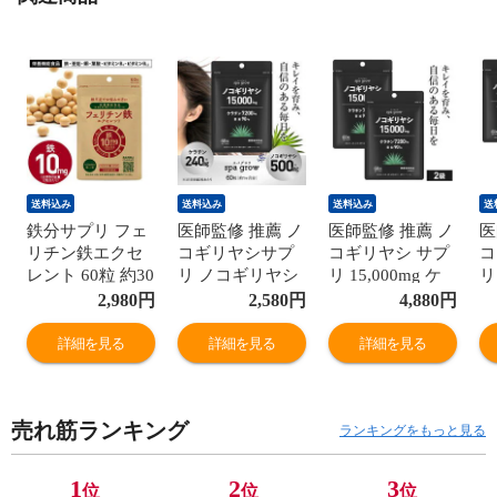
送料込み
送料込み
送料込み
送
鉄分サプリ フェ
医師監修 推薦 ノ
医師監修 推薦 ノ
医
リチン鉄エクセ
コギリヤシサプ
コギリヤシ サプ
コ
レント 60粒 約30
リ ノコギリヤシ
リ 15,000mg ケ
リ
～60日分 医師監
サプリメント
ラチン 7,200mg
ラ
2,980
円
2,580
円
4,880
円
修 鉄分 高配合 2
15,000mg ケラチ
亜鉛 90mg マル
亜
粒当たり 10mg
ン 7,200mg 亜鉛
チビタミンミネ
チ
詳細を見る
詳細を見る
詳細を見る
栄養機能食品 貯
90mg マルチビタ
ラル 11種 必須ア
ラ
蔵鉄 ビタミンB6
ミンミネラル 11
ミノ酸 9種 EAA
ミ
ビタミンB12 亜
種 必須アミノ酸
配合 サプリメン
配
売れ筋ランキング
鉛 銅 葉酸 配合
9種 EAA 配合 ス
ト スパグロウ 60
ト
ランキングをもっと見る
パグロウ 60粒 1
粒 2袋セット
粒
ヶ月分
1
2
3
位
位
位