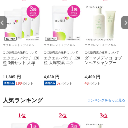
エクセレントメディカル
エクセレントメディカル
エクセレントメディカル
この販売店の送料について
この販売店の送料について
この販売店の送料について
エクエル パウチ 120
エクエル パウチ 120
ダーマメディコ セブ
粒 3個セット 大塚製
粒 大塚製薬 エクオ
ンヘアシャンプー
薬 エクオール 4粒で
ール 4粒でエクオー
270mL セブンヘアト
エクオール10mg 大
ル10mg 大豆イソフ
リートメント 250g
豆イソフラボン サプ
ラボン サプリ
敏感肌 derma medico
11,805 円
4,050 円
4,400 円
7
リ EQUELLE
EQUELLE サプリメ
シャンプー トリート
109
37
40
送料込み
送料込み
ント
メント リンス 頭皮
人気ランキング
ランキングをもっと見る
1
2
3
位
位
位