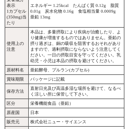
表示
エネルギー 1.25kcal たんぱく質 0.12g 脂質
1カプセル
0.01g 炭水化物 0.16g 食塩相当量 0.0009g
(350mg)当
亜鉛 13mg
たり
本品は、多量摂取により疾病が治癒したり、よ
り健康が増進するものではありません。亜鉛の
使用上の
摂り過ぎは、銅の吸収を阻害するおそれがあり
注意
ますので、過剰摂取にならないよう注意してく
ださい。一日の摂取目安を守ってください。乳
幼児・小児は本品の摂取を避けてください。
原材料名
亜鉛酵母、プルラン(カプセル)
賞味期限
パッケージに記載
直射日光及び高温多湿な場所を避けて、なるべ
保存方法
く涼しい所に保管して下さい。
区分
栄養機能食品（亜鉛）
原産国
日本
販売元
株式会社ニュー・サイエンス