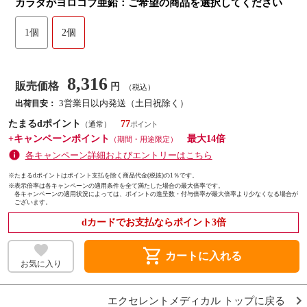
カラダがヨロコブ亜鉛：ご希望の商品を選択してください
1個
2個
8,316
販売価格
円
（税込）
3営業日以内発送（土日祝除く）
出荷目安：
たまるdポイント
77
（通常）
+キャンペーンポイント
最大14倍
（期間・用途限定）
各キャンペーン詳細およびエントリーはこちら
※たまるdポイントはポイント支払を除く商品代金(税抜)の1％です。
※
表示倍率は各キャンペーンの適用条件を全て満たした場合の最大倍率です。
各キャンペーンの適用状況によっては、ポイントの進呈数・付与倍率が最大倍率より少なくなる場合が
ございます。
dカードでお支払ならポイント3倍
shopping_cart
カートに入れる
お気に入り
エクセレントメディカル トップに戻る