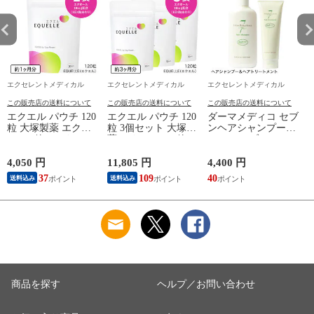
エクセレントメディカル
エクセレントメディカル
エクセレントメディカル
この販売店の送料について
この販売店の送料について
この販売店の送料について
エクエル パウチ 120
エクエル パウチ 120
ダーマメディコ セブ
粒 大塚製薬 エクオ
粒 3個セット 大塚製
ンヘアシャンプー
ール 4粒でエクオー
薬 エクオール 4粒で
270mL セブンヘアト
ル10mg 大豆イソフ
エクオール10mg 大
リートメント 250g
ラボン サプリ
豆イソフラボン サプ
敏感肌 derma medico
4,050 円
11,805 円
4,400 円
7
EQUELLE サプリメ
リ EQUELLE
シャンプー トリート
37
109
40
送料込み
送料込み
ント
メント リンス 頭皮
商品を探す
ヘルプ／お問い合わせ