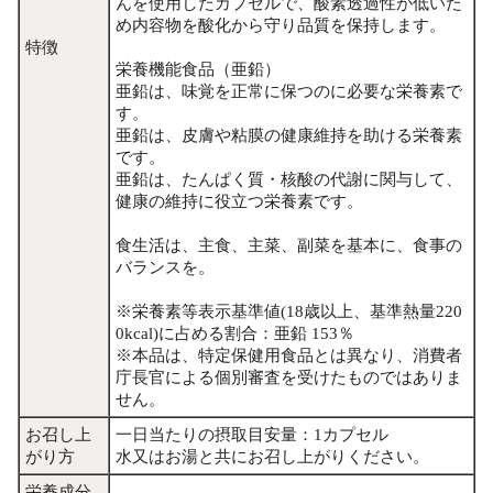
んを使用したカプセルで、酸素透過性が低いた
め内容物を酸化から守り品質を保持します。
特徴
栄養機能食品（亜鉛）
亜鉛は、味覚を正常に保つのに必要な栄養素で
す。
亜鉛は、皮膚や粘膜の健康維持を助ける栄養素
です。
亜鉛は、たんぱく質・核酸の代謝に関与して、
健康の維持に役立つ栄養素です。
食生活は、主食、主菜、副菜を基本に、食事の
バランスを。
※栄養素等表示基準値(18歳以上、基準熱量220
0kcal)に占める割合：亜鉛 153％
※本品は、特定保健用食品とは異なり、消費者
庁長官による個別審査を受けたものではありま
せん。
お召し上
一日当たりの摂取目安量：1カプセル
がり方
水又はお湯と共にお召し上がりください。
栄養成分