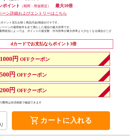
ンポイント
最大10倍
（期間・用途限定）
ペーン詳細およびエントリーはこちら
ポイント支払を除く商品代金(税抜)の1％です。
ンペーンの適用条件を全て満たした場合の最大倍率です。
適用状況によっては、ポイントの進呈数・付与倍率が最大倍率より少なくなる場合がござ
dカードでお支払ならポイント3倍
1000円
OFFクーポン
500円
OFFクーポン
200円
OFFクーポン
の費用は決済画面で確認できます
shopping_cart
カートに入れる
り