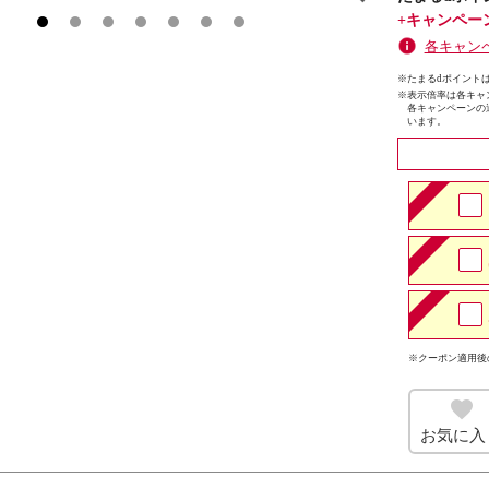
+キャンペー
各キャン
※たまるdポイントは
※
表示倍率は各キャ
各キャンペーンの
います。
※クーポン適用後
お気に入