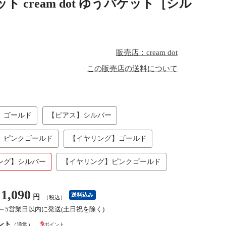
 cream dot ゆうパケット［シル
販売店：cream dot
この販売店の送料について
】ゴールド
【ピアス】シルバー
】ピンクゴールド
【イヤリング】ゴールド
ング】シルバー
【イヤリング】ピンクゴールド
1,090
送料込み
円
（税込）
3～5営業日以内に発送(土日祝を除く)
ント
9
（通常）