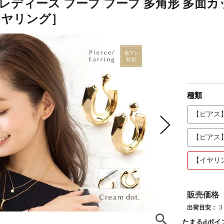
レディース フープ フープ 多角形 多面カット
イヤリング］
種類
【ピアス
【ピアス
【イヤリ
販売価格
出荷目安：
たまるdポイ