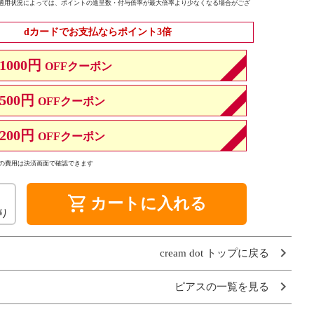
適用状況によっては、ポイントの進呈数・付与倍率が最大倍率より少なくなる場合がござ
dカードでお支払ならポイント3倍
1000円
OFFクーポン
500円
OFFクーポン
200円
OFFクーポン
の費用は決済画面で確認できます
shopping_cart
カートに入れる
り
cream dot トップに戻る
ピアスの一覧を見る