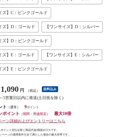
イズ】C：ピンクゴールド
イズ】D：ゴールド
【ワンサイズ】D：シルバー
イズ】D：ピンクゴールド
イズ】E：ゴールド
【ワンサイズ】E：シルバー
イズ】E：ピンクゴールド
1,090
送料込み
円
（税込）
3～5営業日以内に発送(土日祝を除く)
ント
9
（通常）
ンポイント
最大10倍
（期間・用途限定）
ペーン詳細およびエントリーはこちら
ポイント支払を除く商品代金(税抜)の1％です。
ンペーンの適用条件を全て満たした場合の最大倍率です。