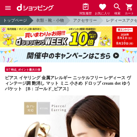
閲覧履歴
お気に入り
検索
カート
トップページ
衣類・靴・小物
アクセサリー
レディースアク
8/7 時点_ポイント最大11倍
ピアス イヤリング 金属アレルギー ニッケルフリー レディース ヴ
ィンテージ調 艶消し マット ミニ 小さめ ドロップ cream dot ゆう
パケット ［B：ゴールド_ピアス］