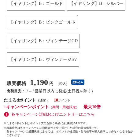
【イヤリング】B：ゴールド
【イヤリング】B：シルバー
【イヤリング】B：ピンクゴールド
【イヤリング】B：ヴィンテージGD
【イヤリング】B：ヴィンテージSV
1,190
販売価格
送料込み
円
（税込）
3～5営業日以内に発送(土日祝を除く)
出荷目安：
たまるdポイント
10
（通常）
+キャンペーンポイント
最大10倍
（期間・用途限定）
各キャンペーン詳細およびエントリーはこちら
※たまるdポイントはポイント支払を除く商品代金(税抜)の1％です。
※
表示倍率は各キャンペーンの適用条件を全て満たした場合の最大倍率です。
各キャンペーンの適用状況によっては、ポイントの進呈数・付与倍率が最大倍率より少なくなる場合が
ございます。