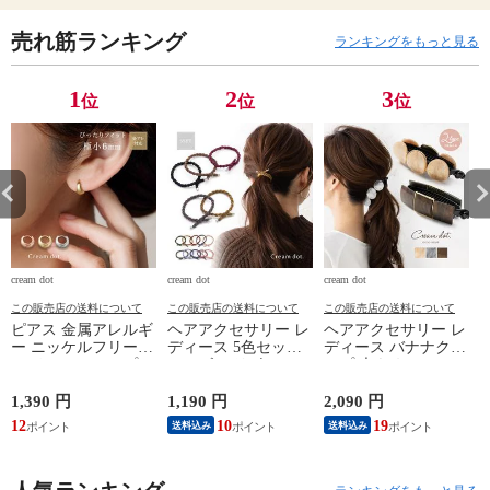
売れ筋ランキング
ランキングをもっと見る
1
2
3
位
位
位
cream dot
cream dot
cream dot
cr
この販売店の送料について
この販売店の送料について
この販売店の送料について
ピアス 金属アレルギ
ヘアアクセサリー レ
ヘアアクセサリー レ
ー ニッケルフリー
ディース 5色セット
ディース バナナクリ
レディース フープ
ヘアゴム リボン ロ
ップ 大きめ しっか
ワンタッチ キャッチ
ープ風 ねじり ひね
り留まる ヘアクリッ
レス 中折れ ヘアラ
り ツイスト cream
プ 髪留め まとめ髪
1,390 円
1,190 円
2,090 円
1
イン セミマット つ
dot ゆうパケット ［B
スクエア マーブル
12
10
19
送料込み
送料込み
や消し 極小 6mm 耳
タイプ_アソート］
ビッグ 艶 ブラウン
式
たぶフィット フィッ
cream dot ゆうパケッ
ト cream dot ゆうパ
ト ［A：グレー_ワン
ケット ［シルバー_
サイズ］