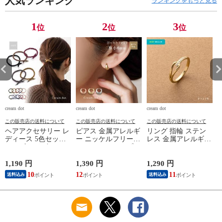
人気ランキング
ランキングをもっと見る
ピアス］
1
2
3
位
位
位
cream dot
cream dot
cream dot
cr
この販売店の送料について
この販売店の送料について
この販売店の送料について
ヘアアクセサリー レ
ピアス 金属アレルギ
リング 指輪 ステン
ディース 5色セット
ー ニッケルフリー
レス 金属アレルギー
ヘアゴム リボン ロ
レディース フープ
サージカルステンレ
ープ風 ねじり ひね
ワンタッチ キャッチ
ス レディース つけ
り ツイスト cream
レス 中折れ ヘアラ
っぱなし ビジュー
ン
1,190 円
1,390 円
1,290 円
9
dot ゆうパケット ［B
イン セミマット つ
ノット 結び目 フッ
10
12
11
送料込み
送料込み
タイプ_アソート］
や消し 極小 6mm 耳
ク cream dot ゆうパ
たぶフィット フィッ
ケット［ピンクゴー
ト cream dot ゆうパ
ルド_15号］
ケット ［シルバー_
ピアス］