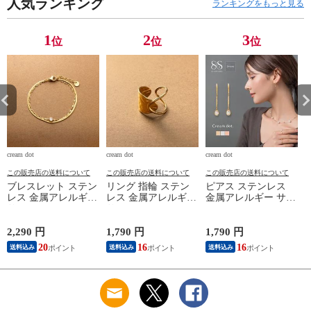
サイズ］
人気ランキング
ブラウン cream dot
ー_ワンサイズ］
ランキングをもっと見る
定形外郵便 ［ブラッ
ク_ワンサイズ］
1
2
3
位
位
位
cream dot
cream dot
cream dot
cr
この販売店の送料について
この販売店の送料について
この販売店の送料について
ブレスレット ステン
リング 指輪 ステン
ピアス ステンレス
レス 金属アレルギー
レス 金属アレルギー
金属アレルギー サー
サージカルステンレ
サージカルステンレ
ジカルステンレス レ
ス レディース つけ
ス レディース つけ
ディース つけっぱな
っぱなし 2連 重ねづ
っぱなし たたき加工
し フック 小粒 ドロ
2,290 円
1,790 円
1,790 円
2
け キュービックジル
メタル クロス ワイ
ップ ラウンド ビジ
20
16
16
送料込み
送料込み
送料込み
コニア 一粒ビジュー
ド オープンリング
ュー ミニ 揺れる ス
cream dot ゆうパケッ
cream dot ゆうパケッ
キンジュエリー 2タ
ト ［ゴールド_ワン
ト ［ゴールド_フリ
イプ cream dot ゆう
サイズ］
ーサイズ］
パケット ［A：ピン
ブ
クゴールド_ピアス］