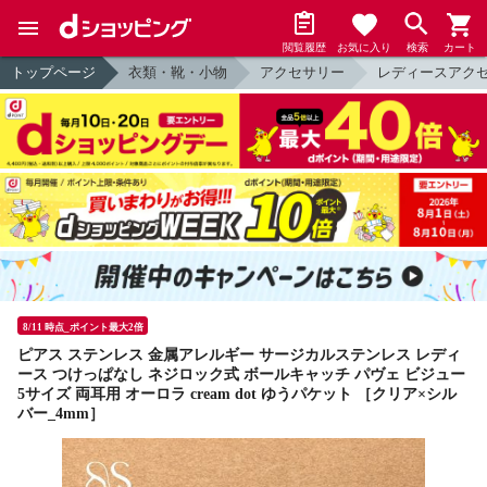
閲覧履歴
お気に入り
検索
カート
トップページ
衣類・靴・小物
アクセサリー
レディースアク
8/11 時点_ポイント最大2倍
ピアス ステンレス 金属アレルギー サージカルステンレス レディ
ース つけっぱなし ネジロック式 ボールキャッチ パヴェ ビジュー
5サイズ 両耳用 オーロラ cream dot ゆうパケット ［クリア×シル
バー_4mm］