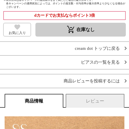
各キャンペーンの適用状況によっては、ポイントの進呈数・付与倍率が最大倍率より少なくなる場合が
ございます。
dカードでお支払ならポイント3倍
remove_shopping_cart
在庫なし
お気に入り
cream dot トップに戻る
ピアスの一覧を見る
商品レビューを投稿するには
商品情報
レビュー