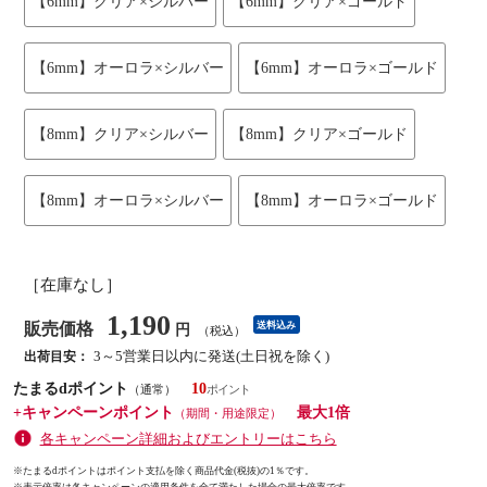
【6mm】クリア×シルバー
【6mm】クリア×ゴールド
【6mm】オーロラ×シルバー
【6mm】オーロラ×ゴールド
【8mm】クリア×シルバー
【8mm】クリア×ゴールド
【8mm】オーロラ×シルバー
【8mm】オーロラ×ゴールド
［在庫なし］
1,190
販売価格
送料込み
円
（税込）
3～5営業日以内に発送(土日祝を除く)
出荷目安：
たまるdポイント
10
（通常）
+キャンペーンポイント
最大1倍
（期間・用途限定）
各キャンペーン詳細およびエントリーはこちら
※たまるdポイントはポイント支払を除く商品代金(税抜)の1％です。
※
表示倍率は各キャンペーンの適用条件を全て満たした場合の最大倍率です。