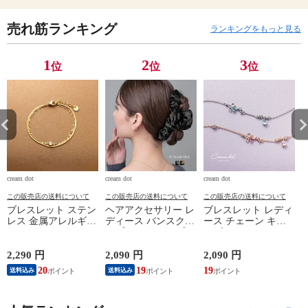
売れ筋ランキング
ランキングをもっと見る
1
2
3
位
位
位
cream dot
cream dot
cream dot
cr
この販売店の送料について
この販売店の送料について
この販売店の送料について
ブレスレット ステン
ヘアアクセサリー レ
ブレスレット レディ
レス 金属アレルギー
ディース バンスクリ
ース チェーン キュ
サージカルステンレ
ップ ヘアクリップ
ービックジルコニア
ス レディース つけ
ベロア フリル ベル
ビジュー ガラス エ
っぱなし 2連 重ねづ
ベット 光沢感 大き
ポキシ フラワー ド
2,290 円
2,090 円
2,090 円
1
け キュービックジル
め ボリューム まと
ロップ マルチカラー
20
19
19
送料込み
送料込み
コニア 一粒ビジュー
め髪 髪留め しっか
メルヘンチック ちょ
cream dot ゆうパケッ
り留まる ヘアアクセ
い揺れ cream dot ゆ
ト ［ゴールド_ワン
ヘアアレンジ 簡単
うパケット ［シルバ
c