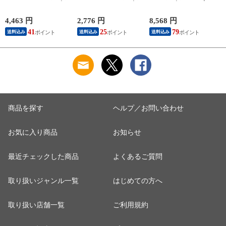
ル 500ml ペットボト
ル 500ml ペットボト
ペットボトル 48本
ル 48本 (24本入×2 ま
ル 24本入 アサヒ 炭
(24本入×2 まとめ買
ト
とめ買い) アサヒ 炭
酸水 無糖炭酸 強炭
い) お茶 トクホ 特保
4,463 円
2,776 円
8,568 円
4
酸水 無糖炭酸 強炭
酸 プレーン 送料無
特定保健用食品
41
25
79
送料込み
送料込み
送料込み
酸 プレーン 送料無
料 エコ
料 エコ
商品を探す
ヘルプ／お問い合わせ
お気に入り商品
お知らせ
最近チェックした商品
よくあるご質問
取り扱いジャンル一覧
はじめての方へ
取り扱い店舗一覧
ご利用規約