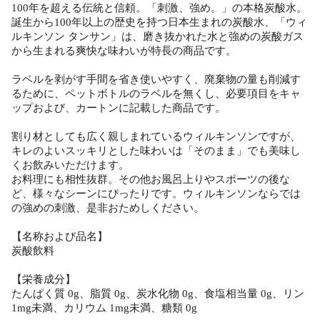
100年を超える伝統と信頼。「刺激、強め。」の本格炭酸水。
誕生から100年以上の歴史を持つ日本生まれの炭酸水、「ウィ
ルキンソン タンサン」は、磨き抜かれた水と強めの炭酸ガス
から生まれる爽快な味わいが特長の商品です。
ラベルを剥がす手間を省き使いやすく、廃棄物の量も削減す
るために、ペットボトルのラベルを無くし、必要項目をキャ
ップおよび、カートンに記載した商品です。
割り材としても広く親しまれているウィルキンソンですが、
キレのよいスッキリとした味わいは「そのまま」でも美味し
くお飲みいただけます。
お料理にも相性抜群。その他お風呂上りやスポーツの後な
ど、様々なシーンにぴったりです。ウィルキンソンならでは
の強めの刺激、是非おためしください。
【名称および品名】
炭酸飲料
【栄養成分】
たんぱく質 0g、脂質 0g、炭水化物 0g、食塩相当量 0g、リン
1mg未満、カリウム 1mg未満、糖類 0g