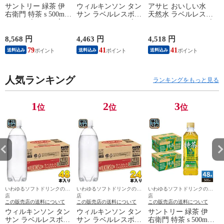
サントリー 緑茶 伊
ウィルキンソン タン
アサヒ おいしい水
右衛門 特茶 s 500ml
サン ラベルレスボト
天然水 ラベルレスボ
ペットボトル 48本
ル 500ml ペットボト
トル 600ml ペットボ
(24本入×2 まとめ買
ル 48本 (24本入×2 ま
トル 48本 (24本入×2
い) お茶 トクホ 特保
とめ買い) アサヒ 炭
まとめ買い) ミネラ
8,568 円
4,463 円
4,518 円
5
特定保健用食品
酸水 無糖炭酸 強炭
ルウォーター
79
41
41
送料込み
送料込み
送料込み
酸 プレーン 送料無
料 エコ
人気ランキング
ランキングをもっと見る
1
2
3
位
位
位
いわゆるソフトドリンクのお
いわゆるソフトドリンクのお
いわゆるソフトドリンクのお
店
店
店
この販売店の送料について
この販売店の送料について
この販売店の送料について
ウィルキンソン タン
ウィルキンソン タン
サントリー 緑茶 伊
サン ラベルレスボト
サン ラベルレスボト
右衛門 特茶 s 500ml