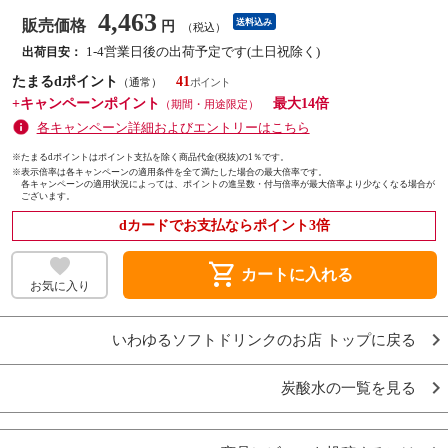
4,463
販売価格
送料込み
円
（税込）
1-4営業日後の出荷予定です(土日祝除く)
出荷目安：
たまるdポイント
41
（通常）
+キャンペーンポイント
最大14倍
（期間・用途限定）
各キャンペーン詳細およびエントリーはこちら
※たまるdポイントはポイント支払を除く商品代金(税抜)の1％です。
※
表示倍率は各キャンペーンの適用条件を全て満たした場合の最大倍率です。
各キャンペーンの適用状況によっては、ポイントの進呈数・付与倍率が最大倍率より少なくなる場合が
ございます。
dカードでお支払ならポイント3倍
shopping_cart
カートに入れる
お気に入り
いわゆるソフトドリンクのお店 トップに戻る
炭酸水の一覧を見る