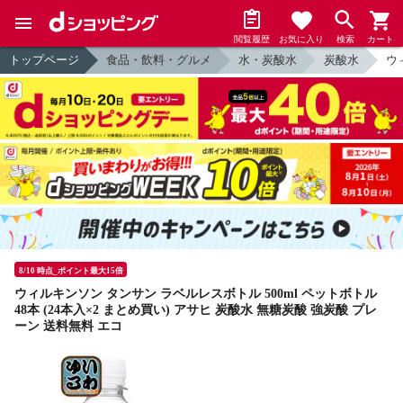
閲覧履歴
お気に入り
検索
カート
トップページ
食品・飲料・グルメ
水・炭酸水
炭酸水
ウ
8/10 時点_ポイント最大15倍
ウィルキンソン タンサン ラベルレスボトル 500ml ペットボトル
48本 (24本入×2 まとめ買い) アサヒ 炭酸水 無糖炭酸 強炭酸 プレ
ーン 送料無料 エコ