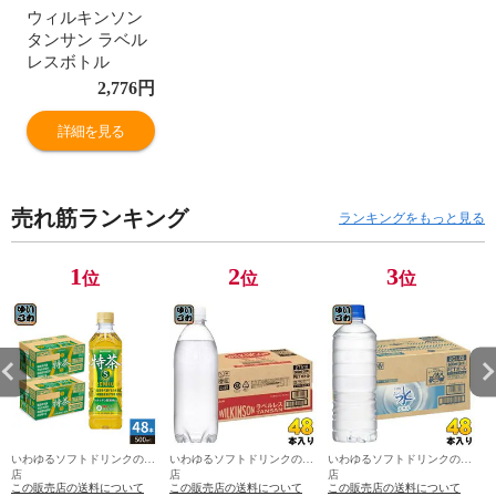
ウィルキンソン
タンサン ラベル
レスボトル
500ml ペットボ
2,776
円
トル 24本入 アサ
ヒ 炭酸水 無糖炭
詳細を見る
酸 強炭酸 プレー
ン 送料無料 エコ
売れ筋ランキング
ランキングをもっと見る
1
2
3
位
位
位
いわゆるソフトドリンクのお
いわゆるソフトドリンクのお
いわゆるソフトドリンクのお
店
店
店
この販売店の送料について
この販売店の送料について
この販売店の送料について