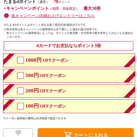
たまるdポイント
78
（通常）
+キャンペーンポイント
最大10倍
（期間・用途限定）
各キャンペーン詳細およびエントリーはこちら
※たまるdポイントはポイント支払を除く商品代金(税抜)の1％です。
※
表示倍率は各キャンペーンの適用条件を全て満たした場合の最大倍率です。
各キャンペーンの適用状況によっては、ポイントの進呈数・付与倍率が最大倍率より少なくなる場合が
ございます。
dカードでお支払ならポイント3倍
1000円
OFFクーポン
500円
OFFクーポン
200円
OFFクーポン
100円
OFFクーポン
※クーポン適用後の費用は決済画面で確認できます
shopping_cart
カートに入れる