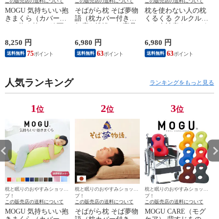
この販売店の送料について
この販売店の送料について
この販売店の送料について
MOGU 気持ちいい抱
そばがら枕 そば夢物
枕を使わない人の枕
きまくら（カバー付
語（枕カバー付き）
くるくる クルクル巻
き）抱き枕 モグ 可
何度も洗浄した高品
いた今治産タオルが
愛い かわいい 大き
質のそばがらを使用
首元にフィットする
め マタニティ マタ
したそばがら好きの
超低めのタオル枕 ク
8,250 円
6,980 円
6,980 円
6
ニティー 冷感 スキ
ための枕 まくら そ
ルクル枕 タオル 今
75
63
63
送料無料
送料無料
送料無料
ンケア 大きい ロン
ば殻 洗える 硬め 固
治 首 フィット 首元
グ 洗える 妊婦 妊娠
め かため 高め 高い
支える 枕 低め 低い
シムス 男性 メンズ
低め 低い 固めの枕
低めの枕 プレゼント
レディース 誕生日
人気ランキング
涼感 夏 そばから 蕎
ギフト おすすめ 人
ランキングをもっと見る
だきまくら
麦殻 日本製 おすす
気 タオル枕 まくら
め 高級
吸水 仰向け
1
2
3
位
位
位
枕と眠りのおやすみショッ
枕と眠りのおやすみショッ
枕と眠りのおやすみショッ
プ！
プ！
プ！
この販売店の送料について
この販売店の送料について
この販売店の送料について
MOGU 気持ちいい抱
そばがら枕 そば夢物
MOGU CARE（モグ