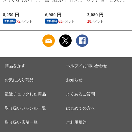
きまくら（カバー付
語（枕カバー付き）
ケア） 背すじをのば
き）抱き枕 モグ 可
何度も洗浄した高品
す8の字クッション
愛い かわいい 大き
質のそばがらを使用
日本製 介護 体圧分
め マタニティ マタ
したそばがら好きの
散 車椅子 S字 姿勢
8,250 円
6,980 円
3,080 円
3
ニティー 冷感 スキ
ための枕 まくら そ
背もたれ 背当て 腰
75
63
28
2
送料無料
送料無料
ンケア 大きい ロン
ば殻 洗える 硬め 固
椅子 チェア デスク
グ 洗える 妊婦 妊娠
め かため 高め 高い
ワーク オフィス 背
シムス 男性 メンズ
低め 低い 固めの枕
筋
レディース 誕生日
涼感 夏 そばから 蕎
だきまくら
麦殻 日本製 おすす
め 高級
商品を探す
ヘルプ／お問い合わせ
お気に入り商品
お知らせ
最近チェックした商品
よくあるご質問
取り扱いジャンル一覧
はじめての方へ
取り扱い店舗一覧
ご利用規約