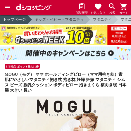
閲覧履歴
お気に入り
検索
カート
トップページ
キッズ・ベビー・マタニティ
マタニティ
マタ
8/8 時点_ポイント最大11倍
MOGU（モグ） ママ ホールディングピロー（ママ用抱き枕）素
肌にやさしいマタニティ抱き枕 抱き枕 妊婦 妊娠 マタニティ シム
ス ビーズ 授乳クッション ボディピロー 抱きまくら 横向き寝 日本
製 大きい 長い