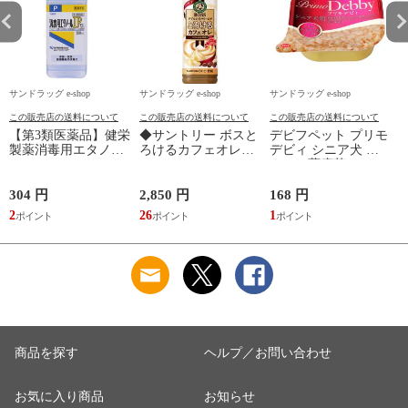
サンドラッグ e-shop
サンドラッグ e-shop
サンドラッグ e-shop
サ
この販売店の送料について
この販売店の送料について
この販売店の送料について
【第3類医薬品】健栄
◆サントリー ボスと
デビフペット プリモ
製薬消毒用エタノー
ろけるカフェオレ
デビィ シニア犬 サ
ルIP 500ml
500ml
サミ＆薩摩芋ペース
ト 95g
3
304 円
2,850 円
168 円
8
2
26
1
0
商品を探す
ヘルプ／お問い合わせ
お気に入り商品
お知らせ