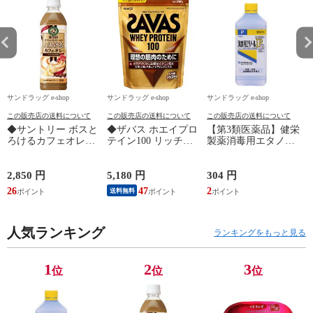
サンドラッグ e-shop
サンドラッグ e-shop
サンドラッグ e-shop
サ
この販売店の送料について
この販売店の送料について
この販売店の送料について
◆サントリー ボスと
◆ザバス ホエイプロ
【第3類医薬品】健栄
ろけるカフェオレ
テイン100 リッチシ
製薬消毒用エタノー
500ml
ョコラ 980g
ルIP 500ml
3
2,850 円
5,180 円
304 円
4
26
47
2
送料無料
人気ランキング
ランキングをもっと見る
1
2
3
位
位
位