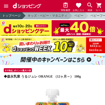
閲覧履歴
お気に入り
検索
カート
トップページ
キッズ・ベビー・マタニティ
ベビー
ベビーフ
8/9 時点_ポイント最大11倍
◆森永乳業 うるジュレ ORANGE （12ヶ月～） 100g