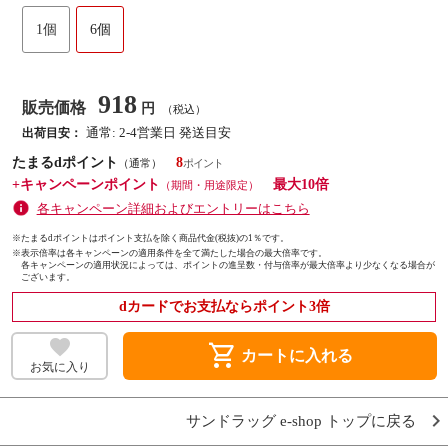
1個
6個
918
販売価格
円
（税込）
通常: 2-4営業日 発送目安
出荷目安：
たまるdポイント
8
（通常）
+キャンペーンポイント
最大10倍
（期間・用途限定）
各キャンペーン詳細およびエントリーはこちら
※たまるdポイントはポイント支払を除く商品代金(税抜)の1％です。
※
表示倍率は各キャンペーンの適用条件を全て満たした場合の最大倍率です。
各キャンペーンの適用状況によっては、ポイントの進呈数・付与倍率が最大倍率より少なくなる場合が
ございます。
dカードでお支払ならポイント3倍
shopping_cart
カートに入れる
お気に入り
サンドラッグ e-shop トップに戻る