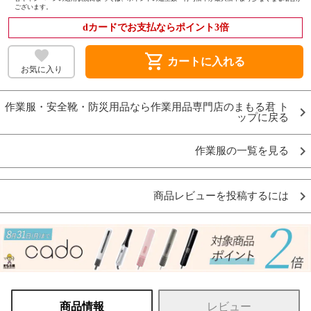
ございます。
dカードでお支払ならポイント3倍
shopping_cart
カートに入れる
お気に入り
作業服・安全靴・防災用品なら作業用品専門店のまもる君 ト
ップに戻る
作業服の一覧を見る
商品レビューを投稿するには
商品情報
レビュー