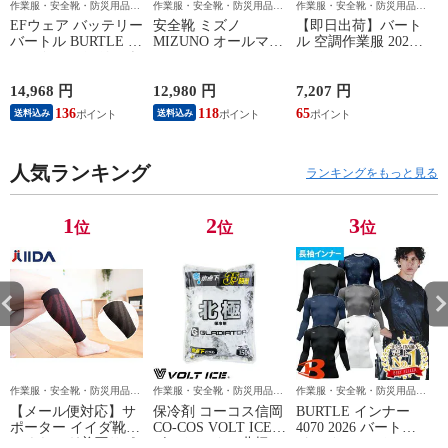
作業服・安全靴・防災用品な
作業服・安全靴・防災用品な
作業服・安全靴・防災用品な
ら作業用品専門店のまもる君
ら作業用品専門店のまもる君
ら作業用品専門店のまもる君
EFウェア バッテリー
安全靴 ミズノ
【即日出荷】バート
バートル BURTLE エ
MIZUNO オールマイ
ル 空調作業服 2026
アークラフト リチウ
ティ LS3 22L
ファンセット エアー
ムイオンバッテリー
ALMIGHTY LS3 22L
クラフト 最新 新作
2026年モデル AC10
F1GA260109、
作業着 ファン 防水
14,968 円
12,980 円
7,207 円
7
作業着 作業服 春夏
F1GA260125、
EFウェア AC10-1
E
136
118
65
6
送料込み
送料込み
F1GA260127、
AC10-2 BURTLE
A
F1GA260145 マジッ
AIRCRAFT 120L 水
A
クテープ JSAA規格
洗い可能ファン 作業
人気ランキング
プロテクティブスニ
服 春夏 猛暑 暑さ対
ランキングをもっと見る
ーカー
策 強力 2026モデル
かっこいい 熱中症対
策 洗えるファン
1
2
3
位
位
位
作業服・安全靴・防災用品な
作業服・安全靴・防災用品な
作業服・安全靴・防災用品な
ら作業用品専門店のまもる君
ら作業用品専門店のまもる君
ら作業用品専門店のまもる君
【メール便対応】サ
保冷剤 コーコス信岡
BURTLE インナー
ポーター イイダ靴下
CO-COS VOLT ICE
4070 2026 バートル
ふくらはぎ着圧サポ
ボルトアイス 北極
ドライフィット エア