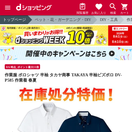
閲覧履歴
お気に入り
検索
カート
トップページ
ペット・花・ガーデニング・DIY
DIY・工具
作
8/6 時点_ポイント最大11倍
作業服 ポロシャツ 半袖 タカヤ商事 TAKAYA 半袖ビズポロ DV-
P585 作業着 春夏