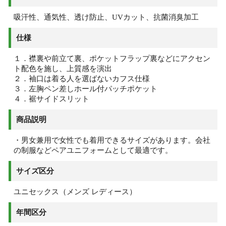
吸汗性、通気性、透け防止、UVカット、抗菌消臭加工
仕様
１．襟裏や前立て裏、ポケットフラップ裏などにアクセン
ト配色を施し、上質感を演出
２．袖口は着る人を選ばないカフス仕様
３．左胸ペン差しホール付パッチポケット
４．裾サイドスリット
商品説明
・男女兼用で女性でも着用できるサイズがあります。会社
の制服などペアユニフォームとして最適です。
サイズ区分
ユニセックス（メンズ レディース）
年間区分