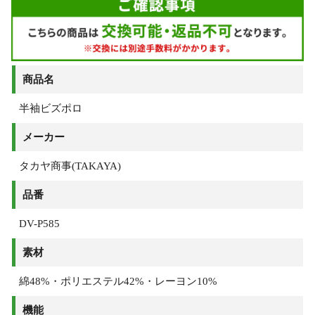
商品名
半袖ビズポロ
メーカー
タカヤ商事(TAKAYA)
品番
DV-P585
素材
綿48%・ポリエステル42%・レーヨン10%
機能