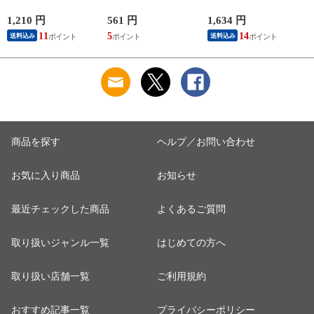
ーター NTRS02 足用
-10℃ 保冷剤 150g
ーフィット メンズ
GI-46411 作業着 作業
長袖 ストレッチ 消
1,210 円
561 円
1,634 円
1
服 春夏
臭 UVカット 日焼け
11
5
14
1
送料込み
送料込み
対策 吸汗速乾 涼し
い 夏 コンプレッシ
ョン インナーウェア
着圧 作業着 下着 新
土
色 かっこいい 人気
レディース メール便
商品を探す
ヘルプ／お問い合わせ
お気に入り商品
お知らせ
最近チェックした商品
よくあるご質問
取り扱いジャンル一覧
はじめての方へ
取り扱い店舗一覧
ご利用規約
おすすめ記事一覧
プライバシーポリシー