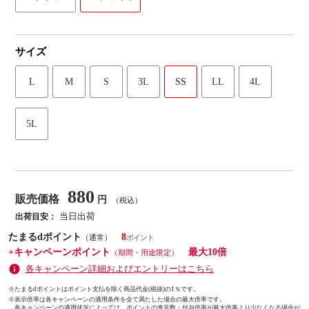
サイズ
L
M
S
3L
SS
LL
4L
5L
880
販売価格
円
（税込）
当日出荷
出荷目安：
たまるdポイント
8
（通常）
+キャンペーンポイント
最大10倍
（期間・用途限定）
各キャンペーン詳細およびエントリーはこちら
※たまるdポイントはポイント支払を除く商品代金(税抜)の1％です。
※
表示倍率は各キャンペーンの適用条件を全て満たした場合の最大倍率です。
各キャンペーンの適用状況によっては、ポイントの進呈数・付与倍率が最大倍率より少なくなる場合が