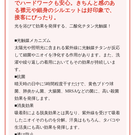
でハードワークも安心。きちんと感のあ
る襟元や細身のシルエットは好印象で、
接客にぴったり。
光を浴びて効果を発揮する、二酸化チタン光触媒！
■光触媒メカニズム
太陽光や照明光に含まれる紫外線に光触媒チタンが反応
して細菌やニオイを浄化する作用があります。また、洗
濯や繰り返しの着用においてもその効果が持続しいま
す。
■抗菌
晴天時の日中に5時間程度干すだけで、黄色ブドウ球
菌、肺炎かん菌、大腸菌、MRSAなどの菌に、高い殺菌
効果を発揮します。
■消臭効果
吸着剤による脱臭効果とは異なり、紫外線を受けて吸着
したニオイそのものを分解。汗臭はもちろん、タバコや
生活臭にも高い効果を発揮します。
■透け防止