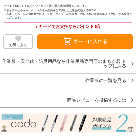
※たまるdポイントはポイント支払を除く商品代金(税抜)の1％です。
※
表示倍率は各キャンペーンの適用条件を全て満たした場合の最大倍率です。
各キャンペーンの適用状況によっては、ポイントの進呈数・付与倍率が最大倍率より少なくなる場合が
ございます。
dカードでお支払ならポイント3倍
shopping_cart
カートに入れる
お気に入り
作業服・安全靴・防災用品なら作業用品専門店のまもる君 ト
ップに戻る
作業服の一覧を見る
商品レビューを投稿するには