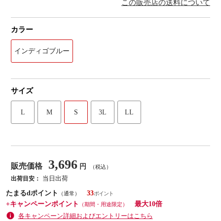
この販売店の送料について
カラー
インディゴブルー
サイズ
L
M
S
3L
LL
3,696
販売価格
円
（税込）
当日出荷
出荷目安：
たまるdポイント
33
（通常）
+キャンペーンポイント
最大10倍
（期間・用途限定）
各キャンペーン詳細およびエントリーはこちら