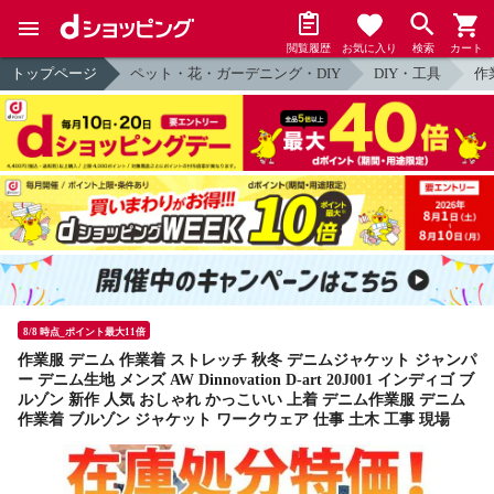
閲覧履歴
お気に入り
検索
カート
トップページ
ペット・花・ガーデニング・DIY
DIY・工具
作
8/8 時点_ポイント最大11倍
作業服 デニム 作業着 ストレッチ 秋冬 デニムジャケット ジャンパ
ー デニム生地 メンズ AW Dinnovation D-art 20J001 インディゴ ブ
ルゾン 新作 人気 おしゃれ かっこいい 上着 デニム作業服 デニム
作業着 ブルゾン ジャケット ワークウェア 仕事 土木 工事 現場