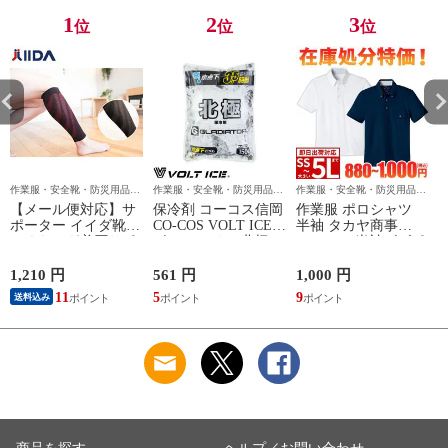
かっこいい 熱中症対
策 洗えるファン
1
2
3
位
位
位
作業服・安全靴・防災用品な
作業服・安全靴・防災用品な
作業服・安全靴・防災用品な
ら作業用品専門店のまもる君
ら作業用品専門店のまもる君
ら作業用品専門店のまもる君
【メール便対応】サ
保冷剤 コーコス信岡
作業服 ポロシャツ
ポーター イイダ靴下
CO-COS VOLT ICE
半袖 タカヤ商事
ふくらはぎ着圧サポ
ボルトアイス 北極
TAKAYA 半袖ビズポ
ーター NTRS02 足用
-10℃ 保冷剤 150g
ロ DV-P585 作業着
GI-46411 作業着 作業
春夏
1,210 円
561 円
1,000 円
9
服 春夏
11
5
9
送料込み