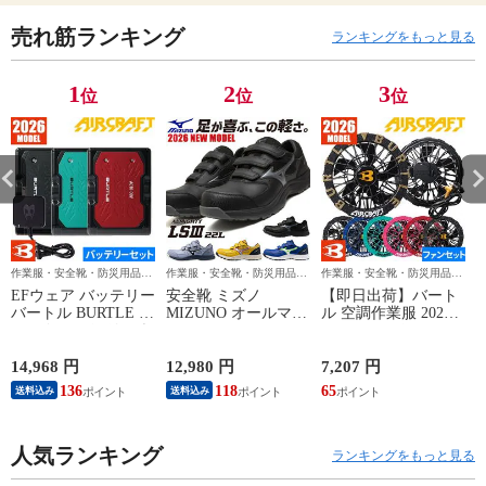
売れ筋ランキング
ランキングをもっと見る
1
2
3
位
位
位
作業服・安全靴・防災用品な
作業服・安全靴・防災用品な
作業服・安全靴・防災用品な
ら作業用品専門店のまもる君
ら作業用品専門店のまもる君
ら作業用品専門店のまもる君
EFウェア バッテリー
安全靴 ミズノ
【即日出荷】バート
バートル BURTLE エ
MIZUNO オールマイ
ル 空調作業服 2026
アークラフト リチウ
ティ LS3 22L
ファンセット エアー
ムイオンバッテリー
ALMIGHTY LS3 22L
クラフト 最新 新作
2026年モデル AC10
F1GA260109、
作業着 ファン 防水
14,968 円
12,980 円
7,207 円
1
作業着 作業服 春夏
F1GA260125、
EFウェア AC10-1
136
118
65
送料込み
送料込み
F1GA260127、
AC10-2 BURTLE
F1GA260145 マジッ
AIRCRAFT 120L 水
クテープ JSAA規格
洗い可能ファン 作業
人気ランキング
プロテクティブスニ
服 春夏 猛暑 暑さ対
ランキングをもっと見る
ーカー
策 強力 2026モデル