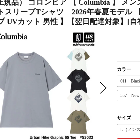
規品） コロンビア 【 Columbia 】
スリーブTシャツ 2026年春夏モデル 【 
 UVカット 男性 】【翌日配達対象】[自
カラー
011 Blac
557 New
サイズ
L（メン