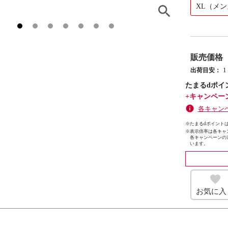
XL（メ
販売価格
出荷目安：
たまるdポイ
+キャンペー
各キャン
※たまるdポイントは
※
表示倍率は各キャ
各キャンペーンの
います。
お気に入