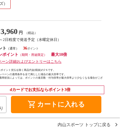
ンズ）
3,960
円
（税込）
1～2日程度で発送予定（水曜定休日）
ント
36
（通常）
ンポイント
最大10倍
（期間・用途限定）
ペーン詳細およびエントリーはこちら
ポイント支払を除く商品代金(税抜)の1％です。
ンペーンの適用条件を全て満たした場合の最大倍率です。
適用状況によっては、ポイントの進呈数・付与倍率が最大倍率より少なくなる場合がござ
dカードでお支払ならポイント3倍
shopping_cart
カートに入れる
り
内山スポーツ トップに戻る