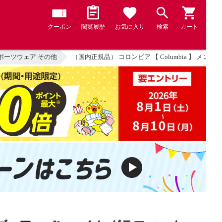
クーポン
閲覧履歴
お気に入り
検索
カート
ポーツウェア その他
（国内正規品） コロンビア 【 Columbia 】 メ