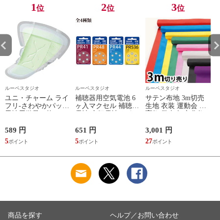
1
2
3
位
位
位
ルーペスタジオ
ルーペスタジオ
ルーペスタジオ
ユニ・チャーム ライ
補聴器用空気電池 6
サテン布地 3m切売
フリ-さわやかパッド
ヶ入マクセル 補聴器
生地 衣装 運動会 体
男性用微量16枚
電池 空気電池 おす
育祭 発表会 文化祭
X
[968503] 968503 販売
すめ
単位：1
589 円
651 円
3,001 円
1
5
5
27
1
商品を探す
ヘルプ／お問い合わせ