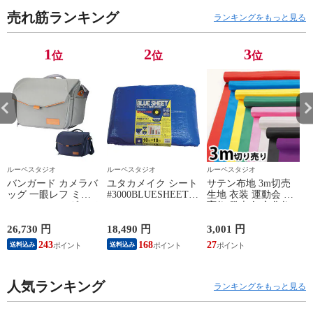
売れ筋ランキング
ランキングをもっと見る
1
2
3
位
位
位
ルーペスタジオ
ルーペスタジオ
ルーペスタジオ
バンガード カメラバ
ユタカメイク シート
サテン布地 3m切売
ッグ 一眼レフ ミラ
#3000BLUESHEET(OB)
生地 衣装 運動会 体
ーレス ショルダーバ
10.0m×10.0m [BLS-
育祭 発表会 文化祭
ッグ 容量 約14L レイ
18] 販売単位：1 送料
ンカバー付き VEO
無料
26,730 円
18,490 円
3,001 円
9
CITY S38
243
168
27
送料込み
送料込み
VANGUARD バンガ
ード
人気ランキング
ランキングをもっと見る