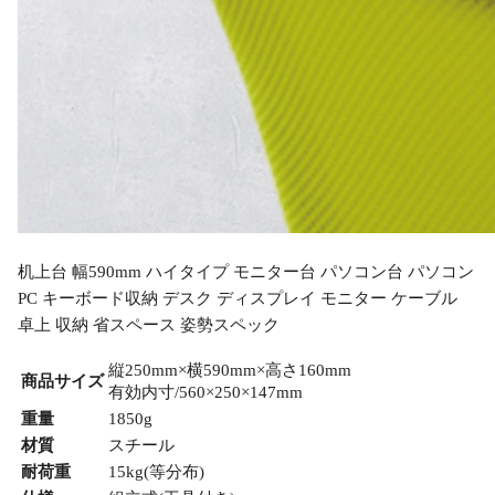
机上台 幅590mm ハイタイプ モニター台 パソコン台 パソコン
PC キーボード収納 デスク ディスプレイ モニター ケーブル
卓上 収納 省スペース 姿勢スペック
縦250mm×横590mm×高さ160mm
商品サイズ
有効内寸/560×250×147mm
重量
1850g
材質
スチール
耐荷重
15kg(等分布)