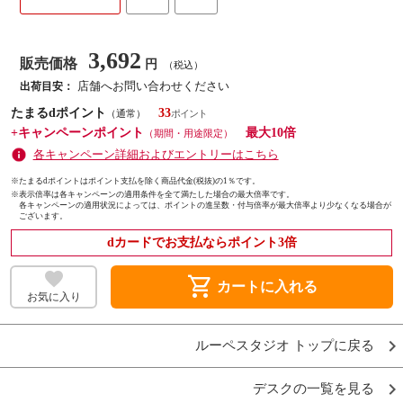
3,692
販売価格
円
（税込）
店舗へお問い合わせください
出荷目安：
たまるdポイント
33
（通常）
+キャンペーンポイント
最大10倍
（期間・用途限定）
各キャンペーン詳細およびエントリーはこちら
※たまるdポイントはポイント支払を除く商品代金(税抜)の1％です。
※
表示倍率は各キャンペーンの適用条件を全て満たした場合の最大倍率です。
各キャンペーンの適用状況によっては、ポイントの進呈数・付与倍率が最大倍率より少なくなる場合が
ございます。
dカードでお支払ならポイント3倍
shopping_cart
カートに入れる
お気に入り
ルーペスタジオ トップに戻る
デスクの一覧を見る