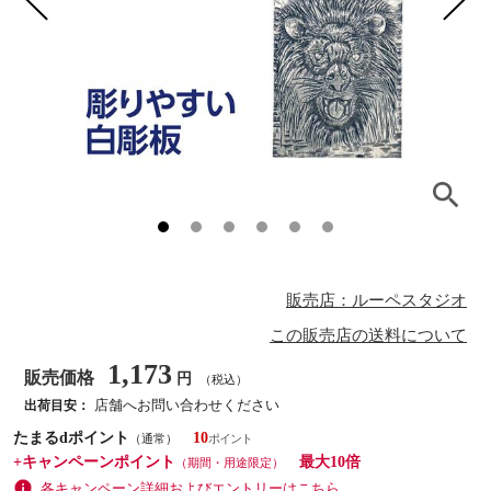
販売店：ルーペスタジオ
この販売店の送料について
1,173
販売価格
円
（税込）
店舗へお問い合わせください
出荷目安：
たまるdポイント
10
（通常）
+キャンペーンポイント
最大10倍
（期間・用途限定）
各キャンペーン詳細およびエントリーはこちら