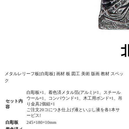
メタルレリーフ板[白彫板] 画材 板 図工 美術 版画 教材 スペッ
ク
白彫板×1、着色済メタル箔(アルミ)×1、スチール
ウール×1、コンパウンド×1、木工用ボンド×1、吊
セット内
り金具2個組×1
容
ご注文20コにつき仕上げ液といぶし液を各1本サ
ービス!
白彫板
245×180×10mm