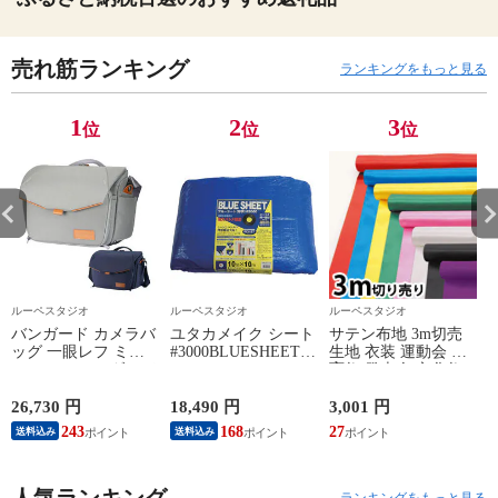
売れ筋ランキング
ランキングをもっと見る
1
2
3
位
位
位
ルーペスタジオ
ルーペスタジオ
ルーペスタジオ
バンガード カメラバ
ユタカメイク シート
サテン布地 3m切売
ッグ 一眼レフ ミラ
#3000BLUESHEET(OB)
生地 衣装 運動会 体
ーレス ショルダーバ
10.0m×10.0m [BLS-
育祭 発表会 文化祭
ッグ 容量 約14L レイ
18] 販売単位：1 送料
ンカバー付き VEO
無料
26,730 円
18,490 円
3,001 円
9
CITY S38
243
168
27
送料込み
送料込み
VANGUARD バンガ
ード
人気ランキング
ランキングをもっと見る