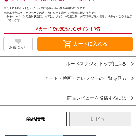
※たまるdポイントはポイント支払を除く商品代金(税抜)の1％です。
※
表示倍率は各キャンペーンの適用条件を全て満たした場合の最大倍率です。
各キャンペーンの適用状況によっては、ポイントの進呈数・付与倍率が最大倍率より少なくなる場合が
ございます。
dカードでお支払ならポイント3倍
shopping_cart
カートに入れる
お気に入り
ルーペスタジオ トップに戻る
アート・絵画・カレンダーの一覧を見る
商品レビューを投稿するには
商品情報
レビュー