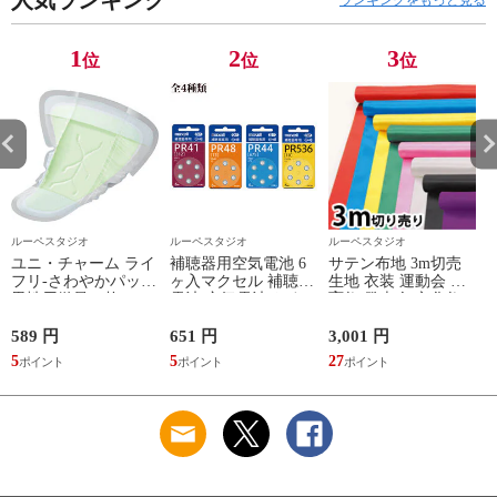
1
2
3
位
位
位
ルーペスタジオ
ルーペスタジオ
ルーペスタジオ
ユニ・チャーム ライ
補聴器用空気電池 6
サテン布地 3m切売
フリ-さわやかパッド
ヶ入マクセル 補聴器
生地 衣装 運動会 体
男性用微量16枚
電池 空気電池 おす
育祭 発表会 文化祭
X
[968503] 968503 販売
すめ
単位：1
589 円
651 円
3,001 円
1
5
5
27
1