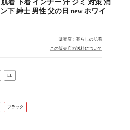
肌着 下着 インナー 汗 ジミ 対策 消
ン下 紳士 男性 父の日 new ホワイ
販売店：暮らしの肌着
この販売店の送料について
LL
ブラック