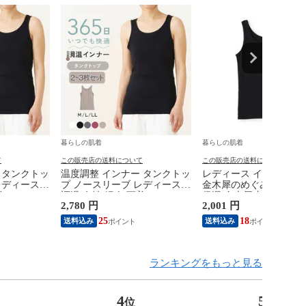
暮らしの肌着
暮らしの肌着
て
この販売店の送料について
この販売店の送料について
 タンクトッ
温度調整 インナー タンクトッ
レディース インナー イ
レディース
プ ノースリーブ レディース
金木犀のめぐみ タンク
着 オフホワ
調温 女性 婦人 下着 オフホワ
保湿 金木犀 加工 しっと
2,780 円
2,001 円
ラック/チャ
イト/ブラウン/ブラック/チャ
湿 ストレッチ ボタニカ
M/L/LL
コールグレー/ピンク M/L/LL
ンクトップ 秋冬 お肌に
25
18
送料込み
送料込み
M9210T-E
乾燥肌 乾燥 キンモクセ
人 女性 下着 肌着 24AW
M/L/LL M5480P-E 防寒
ランキングをもっと見る
4
5
位
位