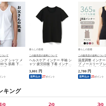
暮らしの肌着
暮らしの肌着
について
この販売店の送料について
この販売店の送料につい
ング シャツ メ
ヘルスケア インナー 半袖 シ
温度調整 インナー
00 % 肌着 下着
ャツ 疲労回復 下着 インナー
プ ノースリーブ 
 普通 タンクトッ
ウェア 血行促進 遠赤外線 疲
調温 女性 婦人 下
3,001 円
2,780 円
ブ インナー 紳
労軽減 ボディケア 健康 プレ
イト/ブラウン/ブ
ア 抗菌 防臭 敬老
ゼント ギフト ヘルスケア 一
コールグレー/ピンク 
27
25
送料込み
送料込み
 M/L/LL
般医療機器 メンズ 男性 紳士
M9210T-E
マイナスイオン ゲルマニウム
25AW K1160L-E
ンキング
1
2
3
位
位
位