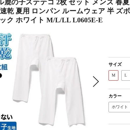
鹿の子ステテコ 2枚 セット メンズ 春夏 
 速乾 夏用 ロンパン ルームウェア 半 ズボ
ク ホワイト M/L/LL L0605E-E
サイズ
M
L
カラー
ホワイト