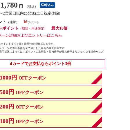
1,780
送料込み
円
（税込）
1～2営業日以内に発送(土日祝定休除)
ント
16
（通常）
ンポイント
最大10倍
（期間・用途限定）
ペーン詳細およびエントリーはこちら
ポイント支払を除く商品代金(税抜)の1％です。
ンペーンの適用条件を全て満たした場合の最大倍率です。
適用状況によっては、ポイントの進呈数・付与倍率が最大倍率より少なくなる場合がござ
dカードでお支払ならポイント3倍
1000円
OFFクーポン
500円
OFFクーポン
200円
OFFクーポン
100円
OFFクーポン