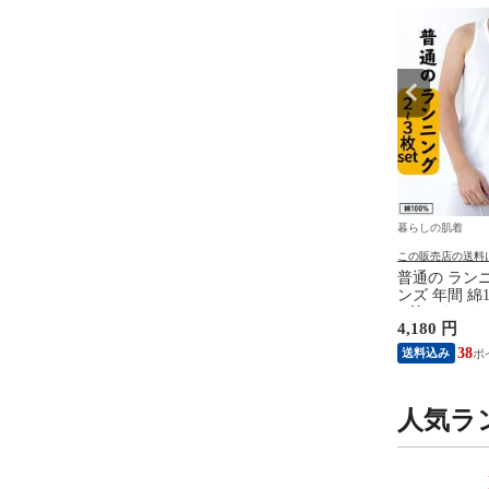
着
暮らしの肌着
暮らしの肌着
の送料について
この販売店の送料について
この販売店の送料
ース インナー ムレ軽減
レディース 綿100%接触冷感フ
普通の ランニ
ツ 7分丈 春夏 もも裏
ライスフレンチ フレンチ袖 肌
ンズ 年間 綿1
汗取り ボトムス ペチ
着 春夏 接触冷感 綿 フライス
U首 Uネック
円
1,480 円
4,180 円
速乾 さらさら ハーフ
編み フィット感 ひんやり シ
プ ノースリー
 インナーパンツ スパッ
ルケット加工 25SS L6532L-E
士 男性 シニ
18
13
38
送料込み
送料込み
み 防止 汗 対策 女性
涼しい
の日 父の日 白
 下着 L9928L-E 涼し
M0100X-E
人気ラ
8
9
位
位