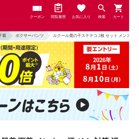
クーポン
閲覧履歴
お気に入り
検索
カート
下着
ボクサーパンツ
ルクール鹿の子ステテコ 2枚 セット メンズ 春夏 肌着