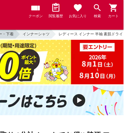
クーポン
閲覧履歴
お気に入り
検索
カート
ー・下着
インナーシャツ
レディース インナー 半袖 素肌ドライ 綿100％