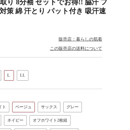
取り 8分袖 セットでお得!! 脇汗 フ
 対策 綿 汗とり パット付き 吸汗速
販売店：暮らしの肌着
この販売店の送料について
L
LL
イト
ベージュ
サックス
グレー
ネイビー
オフホワイト2枚組