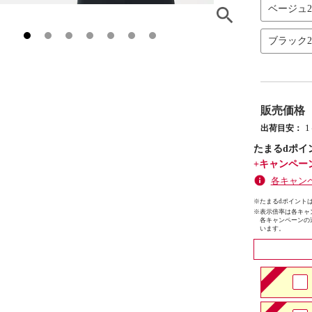
ベージュ
ブラック
販売価格
出荷目安：
たまるdポイ
+キャンペー
各キャン
※たまるdポイントは
※
表示倍率は各キャ
各キャンペーンの
います。