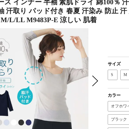
ス インナー 半袖 素肌ドライ 綿100％ 汗
 汗取り パッド付き 春夏 汗染み 防止 汗
S M/L/LL M9483P-E 涼しい 肌着
サイズ
S
M
カラー
オフホワ
ブラック