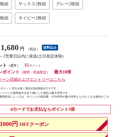
2枚組
サックス2枚組
グレー2枚組
2枚組
ネイビー2枚組
1,680
送料込み
円
（税込）
1～2営業日以内に発送(土日祝定休除)
ント
15
（通常）
ンポイント
最大10倍
（期間・用途限定）
ペーン詳細およびエントリーはこちら
ポイント支払を除く商品代金(税抜)の1％です。
ンペーンの適用条件を全て満たした場合の最大倍率です。
適用状況によっては、ポイントの進呈数・付与倍率が最大倍率より少なくなる場合がござ
dカードでお支払ならポイント3倍
1000円
OFFクーポン