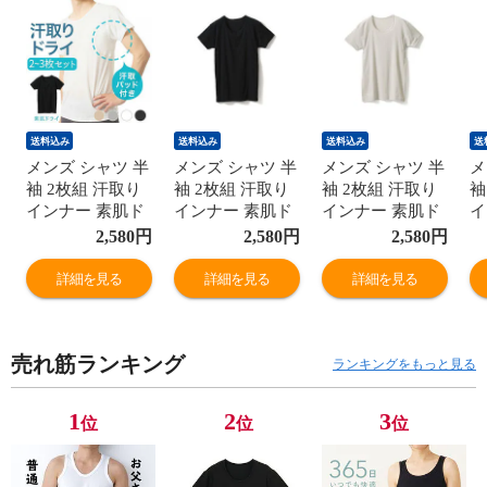
送料込み
送料込み
送料込み
送
メンズ シャツ 半
メンズ シャツ 半
メンズ シャツ 半
メ
袖 2枚組 汗取り
袖 2枚組 汗取り
袖 2枚組 汗取り
袖
インナー 素肌ド
インナー 素肌ド
インナー 素肌ド
イ
ライ 2分袖 丸首
ライ 2分袖 丸首
ライ 2分袖 丸首
ラ
2,580
円
2,580
円
2,580
円
春夏 脇汗 吸汗速
春夏 脇汗 吸汗速
春夏 脇汗 吸汗速
春
乾 紳士 男性 肌
乾 紳士 男性 肌
乾 紳士 男性 肌
乾
詳細を見る
詳細を見る
詳細を見る
着 L4790T-E 涼し
着 L4790T-E 涼し
着 L4790T-E 涼し
着
い
い
い
い
売れ筋ランキング
ランキングをもっと見る
1
2
3
位
位
位