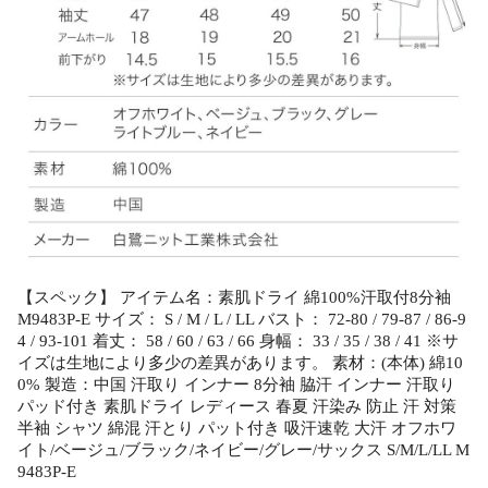
【スペック】 アイテム名：素肌ドライ 綿100%汗取付8分袖
M9483P-E サイズ： S / M / L / LL バスト： 72-80 / 79-87 / 86-9
4 / 93-101 着丈： 58 / 60 / 63 / 66 身幅： 33 / 35 / 38 / 41 ※サ
イズは生地により多少の差異があります。 素材：(本体) 綿10
0% 製造：中国 汗取り インナー 8分袖 脇汗 インナー 汗取り
パッド付き 素肌ドライ レディース 春夏 汗染み 防止 汗 対策
半袖 シャツ 綿混 汗とり パット付き 吸汗速乾 大汗 オフホワ
イト/ベージュ/ブラック/ネイビー/グレー/サックス S/M/L/LL M
9483P-E