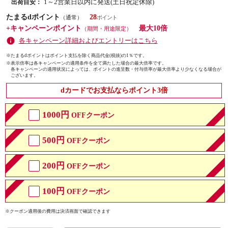
1～2営業日以内に発送(土日祝定休除)
出荷目安：
たまるdポイント
28
（通常）
+キャンペーンポイント
最大10倍
（期間・用途限定）
各キャンペーン詳細およびエントリーはこちら
※たまるdポイントはポイント支払を除く商品代金(税抜)の1％です。
※
表示倍率は各キャンペーンの適用条件を全て満たした場合の最大倍率です。
各キャンペーンの適用状況によっては、ポイントの進呈数・付与倍率が最大倍率より少なくなる場合が
ございます。
dカードでお支払ならポイント3倍
1000円
OFFクーポン
500円
OFFクーポン
200円
OFFクーポン
100円
OFFクーポン
※クーポン適用後の費用は決済画面で確認できます