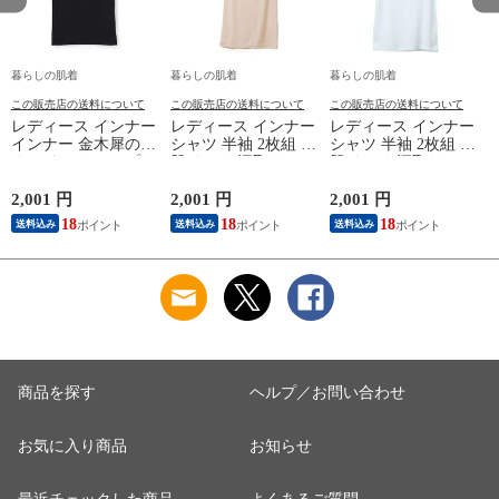
暮らしの肌着
暮らしの肌着
暮らしの肌着
この販売店の送料について
この販売店の送料について
この販売店の送料について
レディース インナー
レディース インナー
レディース インナー
インナー 金木犀のめ
シャツ 半袖 2枚組 素
シャツ 半袖 2枚組 素
ぐみ タンクトップ
肌ドライ 汗取り フ
肌ドライ 汗取り フ
保湿 金木犀 加工 し
レンチ袖 脇汗 汗取
レンチ袖 脇汗 汗取
っとり 保湿 ストレ
り インナーシャツ
り インナーシャツ
2,001 円
2,001 円
2,001 円
1
ッチ ボタニカル タ
パッド付き 春夏 汗
パッド付き 春夏 汗
18
18
18
送料込み
送料込み
送料込み
ンクトップ 秋冬 お
染み 防止 汗 対策 綿
染み 防止 汗 対策 綿
肌に優しい 乾燥肌
混 汗とり パット付
混 汗とり パット付
L
乾燥 キンモクセイ
き 吸汗速乾 白鷲ニ
き 吸汗速乾 白鷲ニ
婦人 女性 下着 肌着
ット工業 S5022B-RT
ット工業 S5022B-RT
24AW M/L/LL
涼しい 肌着
涼しい 肌着
M5480P-E 防寒
商品を探す
ヘルプ／お問い合わせ
お気に入り商品
お知らせ