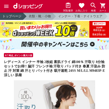
閲覧履歴
お気に入り
検索
カート
トップページ
衣類・靴・小物
インナー・下着・ナイトウエア
8/7 時点_ポイント最大11倍
レディース インナー 半袖 2枚組 素肌ドライ 綿100％ 汗取り 8分袖
セットでお得!! 脇汗 フレンチ袖 汗取り パッド付き 春夏 汗染み 防
止 汗 対策 綿 汗とり パット付き 吸汗速乾 24SS M/L/LL M9483P-E
涼しい 肌着