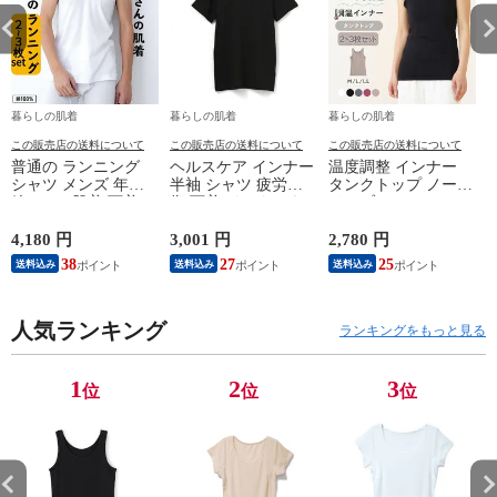
暮らしの肌着
暮らしの肌着
暮らしの肌着
この販売店の送料について
この販売店の送料について
この販売店の送料について
普通の ランニング
ヘルスケア インナー
温度調整 インナー
シャツ メンズ 年間
半袖 シャツ 疲労回
タンクトップ ノース
綿100 % 肌着 下着 U
復 下着 インナーウ
リーブ レディース
首 Uネック 普通 タ
ェア 血行促進 遠赤
調温 女性 婦人 下着
ンクトップ ノースリ
外線 疲労軽減 ボデ
オフホワイト/ブラウ
4,180 円
3,001 円
2,780 円
2
ーブ インナー 紳士
ィケア 健康 プレゼ
ン/ブラック/チャコ
38
27
25
送料込み
送料込み
送料込み
男性 シニア 抗菌 防
ント ギフト ヘルス
ールグレー/ピンク
臭 敬老の日 父の日
ケア 一般医療機器
M/L/LL M9210T-E
M
白 M/L/LL M0100X-E
メンズ 男性 紳士 マ
人気ランキング
イナスイオン ゲルマ
ランキングをもっと見る
ニウム 25AW
K1160L-E
1
2
3
位
位
位