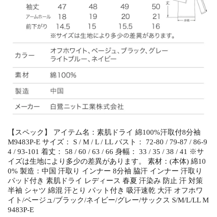
【スペック】 アイテム名：素肌ドライ 綿100%汗取付8分袖
M9483P-E サイズ： S / M / L / LL バスト： 72-80 / 79-87 / 86-9
4 / 93-101 着丈： 58 / 60 / 63 / 66 身幅： 33 / 35 / 38 / 41 ※サ
イズは生地により多少の差異があります。 素材：(本体) 綿10
0% 製造：中国 汗取り インナー 8分袖 脇汗 インナー 汗取り
パッド付き 素肌ドライ レディース 春夏 汗染み 防止 汗 対策
半袖 シャツ 綿混 汗とり パット付き 吸汗速乾 大汗 オフホワ
イト/ベージュ/ブラック/ネイビー/グレー/サックス S/M/L/LL M
9483P-E