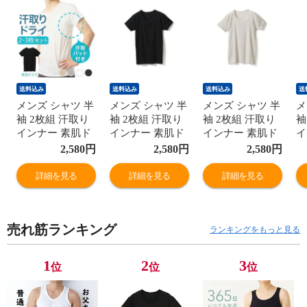
送料込み
送料込み
送料込み
送
メンズ シャツ 半
メンズ シャツ 半
メンズ シャツ 半
メ
袖 2枚組 汗取り
袖 2枚組 汗取り
袖 2枚組 汗取り
袖
インナー 素肌ド
インナー 素肌ド
インナー 素肌ド
イ
ライ 2分袖 丸首
ライ 2分袖 丸首
ライ 2分袖 丸首
ラ
2,580
円
2,580
円
2,580
円
春夏 脇汗 吸汗速
春夏 脇汗 吸汗速
春夏 脇汗 吸汗速
春
乾 紳士 男性 肌
乾 紳士 男性 肌
乾 紳士 男性 肌
乾
詳細を見る
詳細を見る
詳細を見る
着 L4790T-E 涼し
着 L4790T-E 涼し
着 L4790T-E 涼し
着
い
い
い
い
売れ筋ランキング
ランキングをもっと見る
1
2
3
位
位
位