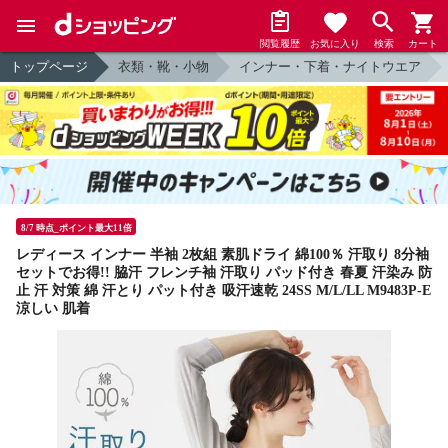
閲覧履歴
お気に入り
検索
カート
トップページ
衣類・靴・小物
インナー・下着・ナイトウエア
8/7 時点_ポイント最大11倍
レディース インナー 半袖 2枚組 素肌ドライ 綿100％ 汗取り 8分袖
セットでお得!! 脇汗 フレンチ袖 汗取り パッド付き 春夏 汗染み 防
止 汗 対策 綿 汗とり パット付き 吸汗速乾 24SS M/L/LL M9483P-E
涼しい 肌着