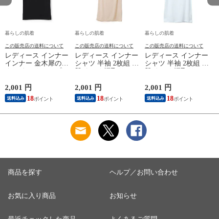
暮らしの肌着
暮らしの肌着
暮らしの肌着
この販売店の送料について
この販売店の送料について
この販売店の送料について
レディース インナー
レディース インナー
レディース インナー
インナー 金木犀のめ
シャツ 半袖 2枚組 素
シャツ 半袖 2枚組 素
ぐみ タンクトップ
肌ドライ 汗取り フ
肌ドライ 汗取り フ
保湿 金木犀 加工 し
レンチ袖 脇汗 汗取
レンチ袖 脇汗 汗取
っとり 保湿 ストレ
り インナーシャツ
り インナーシャツ
2,001 円
2,001 円
2,001 円
1
ッチ ボタニカル タ
パッド付き 春夏 汗
パッド付き 春夏 汗
18
18
18
送料込み
送料込み
送料込み
ンクトップ 秋冬 お
染み 防止 汗 対策 綿
染み 防止 汗 対策 綿
肌に優しい 乾燥肌
混 汗とり パット付
混 汗とり パット付
L
乾燥 キンモクセイ
き 吸汗速乾 白鷲ニ
き 吸汗速乾 白鷲ニ
婦人 女性 下着 肌着
ット工業 S5022B-RT
ット工業 S5022B-RT
24AW M/L/LL
涼しい 肌着
涼しい 肌着
M5480P-E 防寒
商品を探す
ヘルプ／お問い合わせ
お気に入り商品
お知らせ