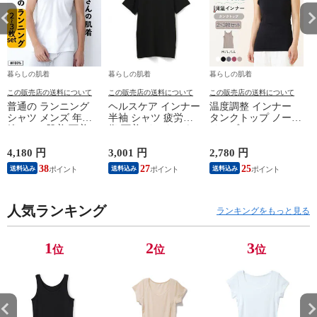
暮らしの肌着
暮らしの肌着
暮らしの肌着
この販売店の送料について
この販売店の送料について
この販売店の送料について
普通の ランニング
ヘルスケア インナー
温度調整 インナー
シャツ メンズ 年間
半袖 シャツ 疲労回
タンクトップ ノース
綿100 % 肌着 下着 U
復 下着 インナーウ
リーブ レディース
首 Uネック 普通 タ
ェア 血行促進 遠赤
調温 女性 婦人 下着
ンクトップ ノースリ
外線 疲労軽減 ボデ
オフホワイト/ブラウ
4,180 円
3,001 円
2,780 円
2
ーブ インナー 紳士
ィケア 健康 プレゼ
ン/ブラック/チャコ
38
27
25
送料込み
送料込み
送料込み
男性 シニア 抗菌 防
ント ギフト ヘルス
ールグレー/ピンク
臭 敬老の日 父の日
ケア 一般医療機器
M/L/LL M9210T-E
M
白 M/L/LL M0100X-E
メンズ 男性 紳士 マ
人気ランキング
イナスイオン ゲルマ
ランキングをもっと見る
ニウム 25AW
K1160L-E
1
2
3
位
位
位