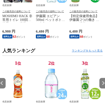
色彩創庫
色彩創庫
色彩創庫
この販売店の送料について
この販売店の送料について
この販売店の送料について
MOSHIMO HACK 非
伊藤園 エビアン
【特定保健用食品】
常用トイレ 100回分
500ml ペットボトル
伊藤園 2つの働き カ
簡易トイレ 携帯トイ
24本入×2ケース(48
テキン緑茶 PET
6
レ 日本製 防災トイ
本) ミネラルウォー
500ml×48本 (24本×2
レ 災害用トイレ 避
ター 天然水 水 enian
ケース) トクホ 特保
6,980 円
6,480 円
6,480 円
6
難所 震災 防臭 消臭
フランス 硬水 鉱泉
ガレート型 カテキン
63
60
60
送料込み
送料込み
送料込み
抗菌 凝固剤 15年保
水 ペットボトル
コレステロール お茶
存 防災 災害 地震対
策 凝固剤 緊急トイ
レ 仮設 非常時
人気ランキング
ランキングをもっと見る
1
2
3
位
位
位
色彩創庫
色彩創庫
色彩創庫