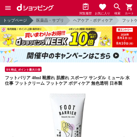
閲覧履歴
お気に入り
検索
カート
トップページ
医薬品・サプリ
ヘアケア・ボディケア
フット
8/6 時点_ポイント最大11倍
フットバリア 40ml 靴擦れ 肌擦れ スポーツ サンダル ミュール 水
仕事 フットクリーム フットケア ボディケア 無色透明 日本製