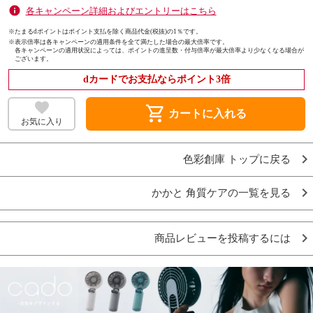
各キャンペーン詳細およびエントリーはこちら
※たまるdポイントはポイント支払を除く商品代金(税抜)の1％です。
※
表示倍率は各キャンペーンの適用条件を全て満たした場合の最大倍率です。
各キャンペーンの適用状況によっては、ポイントの進呈数・付与倍率が最大倍率より少なくなる場合が
ございます。
dカードでお支払ならポイント3倍
shopping_cart
カートに入れる
お気に入り
色彩創庫 トップに戻る
かかと 角質ケアの一覧を見る
商品レビューを投稿するには