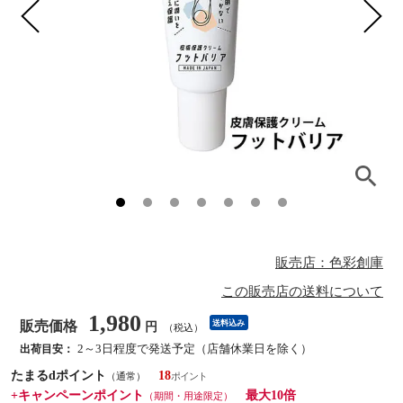
販売店：色彩創庫
この販売店の送料について
1,980
販売価格
送料込み
円
（税込）
2～3日程度で発送予定（店舗休業日を除く）
出荷目安：
たまるdポイント
18
（通常）
+キャンペーンポイント
最大10倍
（期間・用途限定）