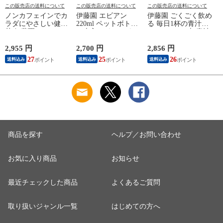
この販売店の送料について
この販売店の送料について
この販売店の送料について
ノンカフェインでカ
伊藤園 エビアン
伊藤園 ごくごく飲め
ラダにやさしい健康
220ml ペットボトル
る 毎日1杯の青汁
茶 伊藤園 ヘルシー
24本入 ミネラルウォ
PET 900g×12本 青汁
ルイボスティー
ーター 天然水 水
国産素材 食物繊維
600mlペットボトル
enian フランス 硬水
大麦若葉粉末 抹茶
2,955 円
2,700 円
2,856 円
3
×24本 ハーブティー
鉱泉水 ペットボトル
ケール粉末
27
25
26
送料込み
送料込み
送料込み
健康茶 お茶
商品を探す
ヘルプ／お問い合わせ
お気に入り商品
お知らせ
最近チェックした商品
よくあるご質問
取り扱いジャンル一覧
はじめての方へ