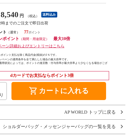
8,540
送料込み
円
（税込）
12時までのご注文で即日出荷
ント
77
（通常）
ンポイント
最大10倍
（期間・用途限定）
ペーン詳細およびエントリーはこちら
ポイント支払を除く商品代金(税抜)の1％です。
ンペーンの適用条件を全て満たした場合の最大倍率です。
適用状況によっては、ポイントの進呈数・付与倍率が最大倍率より少なくなる場合がござ
dカードでお支払ならポイント3倍
shopping_cart
カートに入れる
り
AP WORLD トップに戻る
ショルダーバッグ・メッセンジャーバッグの一覧を見る