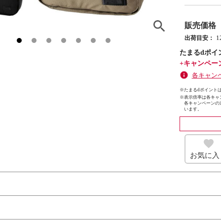
販売価格
出荷目安：
たまるdポイ
+キャンペー
各キャン
※たまるdポイントは
※
表示倍率は各キャ
各キャンペーンの
います。
お気に入