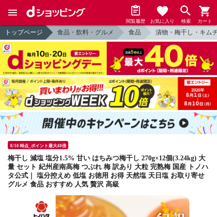
閲覧履歴
お気に入り
検索
カート
トップページ
食品・飲料・グルメ
食品
漬物・梅干し・キム
8/10 時点_ポイント最大40倍
梅干し 減塩 塩分1.5% 甘い はちみつ梅干し 270g×12個(3.24kg) 大
量 セット 紀州産南高梅 つぶれ 梅 訳あり 大粒 完熟梅 国産 トノハ
タ公式｜ 塩分控えめ 低塩 お徳用 お得 天然塩 天日塩 お取り寄せ
グルメ 食品 おすすめ 人気 贅沢 高級