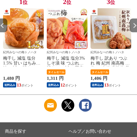
1
2
3
位
位
位
紀州みなべの梅トノハタ
紀州みなべの梅トノハタ
紀州みなべの梅トノハタ
梅干し 減塩 塩分
梅干し 減塩 塩分3%
梅干し 訳あり つぶ
1.5% 甘い はちみつ
しそ漬 味 つぶれ梅
れ 梅 紀州 南高梅 塩
味 お試し 訳あり つ
訳あり お試し 国産
分6% 中粒 完熟梅 贅
ぶれ梅 大粒 完熟梅
紀州南高梅 270g 単
タイムセール
沢 国産 こくの梅
タイムセール
国産 紀州南高梅
品 【トノハタ公式】
300g 【トノハタ公
1,480 円
1,311 円
1,406 円
1
270g【トノハタ公
｜ 低塩 大量 お徳用
式】｜ 焼き あごだ
13
12
13
送料込み
送料込み
送料込み
式】｜ 低塩 大量 お
お得 天然塩 天日塩
し お試し 安心 低塩
徳用 お得 天然塩 天
梅流し お試し アウ
減塩 塩分控えめ 大
日塩 梅干 南高梅 和
トレット 食品 はね
量 お徳用 お得 天然
歌山 お取り寄せ グ
だし 和歌山 梅 梅床
塩 天日塩 梅干 和歌
ルメ 食品 おすすめ
お取り寄せ 人気 お
山 お取り寄せ グル
人気 高級 送料無料
すすめ
メ 食品 食べ物 おす
ポイント消化
すめ 人気 高級
商品を探す
ヘルプ／お問い合わせ