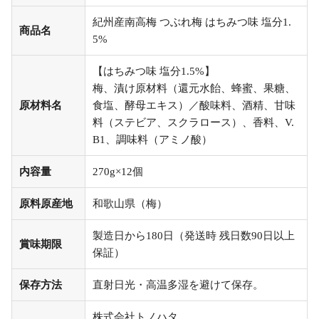
紀州産南高梅 つぶれ梅 はちみつ味 塩分1.
商品名
5%
【はちみつ味 塩分1.5%】
梅、漬け原材料（還元水飴、蜂蜜、果糖、
原材料名
食塩、酵母エキス）／酸味料、酒精、甘味
料（ステビア、スクラロース）、香料、V.
B1、調味料（アミノ酸）
内容量
270g×12個
原料原産地
和歌山県（梅）
製造日から180日（発送時 残日数90日以上
賞味期限
保証）
保存方法
直射日光・高温多湿を避けて保存。
株式会社トノハタ