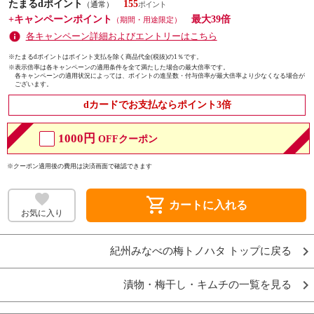
たまるdポイント
155
（通常）
+キャンペーンポイント
最大39倍
（期間・用途限定）
各キャンペーン詳細およびエントリーはこちら
※たまるdポイントはポイント支払を除く商品代金(税抜)の1％です。
※
表示倍率は各キャンペーンの適用条件を全て満たした場合の最大倍率です。
各キャンペーンの適用状況によっては、ポイントの進呈数・付与倍率が最大倍率より少なくなる場合が
ございます。
dカードでお支払ならポイント3倍
1000円
OFFクーポン
※クーポン適用後の費用は決済画面で確認できます
shopping_cart
カートに入れる
お気に入り
紀州みなべの梅トノハタ トップに戻る
漬物・梅干し・キムチの一覧を見る