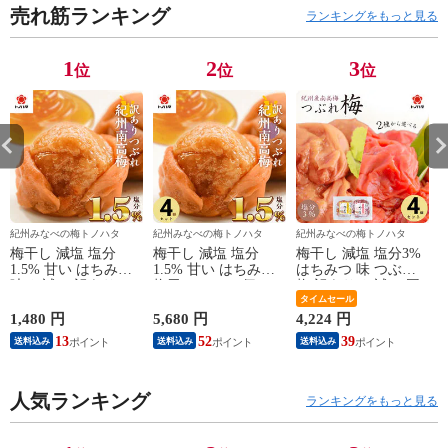
売れ筋ランキング
ランキングをもっと見る
1
2
3
位
位
位
紀州みなべの梅トノハタ
紀州みなべの梅トノハタ
紀州みなべの梅トノハタ
梅干し 減塩 塩分
梅干し 減塩 塩分
梅干し 減塩 塩分3%
1.5% 甘い はちみつ
1.5% 甘い はちみつ
はちみつ 味 つぶれ
味 お試し 訳あり つ
梅干し 270g×4個
梅 訳あり お試し 国
ぶれ梅 大粒 完熟梅
(1.08kg) セット 南高
産 紀州南高梅
タイムセール
国産 紀州南高梅
梅 つぶれ 梅 訳あり
270g×4パック セット
1,480 円
5,680 円
4,224 円
4
270g【トノハタ公
大粒 完熟梅 国産 紀
【トノハタ公式】｜
13
52
39
送料込み
送料込み
送料込み
式】｜ 低塩 大量 お
州 【トノハタ公式】
低塩 大量 お徳用 お
徳用 お得 天然塩 天
｜ 安心 低塩 塩分控
得 天然塩 天日塩 梅
日塩 梅干 南高梅 和
えめ お得 天然塩 天
流し お試し アウト
歌山 お取り寄せ グ
人気ランキング
日塩 和歌山 お取り
レット 食品 はねだ
ランキングをもっと見る
ルメ 食品 おすすめ
寄せ グルメ 食品 お
し 和歌山 梅 梅床 お
人気 高級 送料無料
すすめ 人気
取り寄せ 人気 おす
ポイント消化
すめ