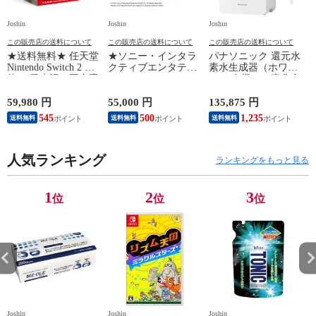
Joshin
Joshin
Joshin
Jo
この販売店の送料について
この販売店の送料について
この販売店の送料について
★送料無料★ 任天堂
★ソニー・インタラ
パナソニック 還元水
Nintendo Switch 2 本
クティブエンタテイ
素水生成器（ホワイ
N
体 （日本語・国内専
ンメント PlayStation
ト） 有機フッ素化合
用）switch2 BEE-S-
5 デジタル・エディ
物 PFOS/PFOA除去
B
KB6CA NSW2ホンタ
ション 日本語専用
対応 Panasonic TK-
59,980 円
55,000 円
135,875 円
9
イ 【返品種別B】
Console Language:
HS71-W 【返品種別
545
500
1,235
送料無料
送料無料
送料無料
Japanese only（CFI-
A】
2200B01） 【返品種
別B】
人気ランキング
ランキングをもっと見る
1
2
3
位
位
位
Joshin
Joshin
Joshin
Jo