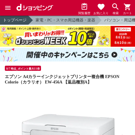
閲覧履歴
お気に入り
検索
カート
トップページ
家電・PC・スマホ周辺機器・楽器
パソコン・周辺
8/7 時点_ポイント最大11倍
エプソン A4カラーインクジェットプリンター複合機 EPSON
Colorio（カラリオ） EW-456A 【返品種別A】