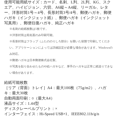
使用可能用紙サイズ：カード、名刺、L判、2L判、KG、スク
エア、ハイビジョン、六切、A6縦～A4縦、リーガル、レタ
ー、洋形封筒1号～4号、長形封筒3号/4号、郵便ハガキ、郵便
ハガキ（インクジェット紙）、郵便ハガキ（インクジェット
写真用）、郵便往復ハガキ、純正ハガキ
※名刺の給紙枚数は1枚です。
※洋形封筒は宛名面のみ印刷可能。
※長形封筒はフラップ（ふたののりしろ部分）を開いた状態で印刷してくださ
い。アプリケーションによっては詳細設定が必要な場合があります。Windowsの
み対応。
※郵便ハガキは日本郵便株式会社製。
※写真を貼り合わせたものや絵ハガキなど、厚手のハガキは正常に紙送りできな
い場合があります。
給紙可能枚数
［リア（背面）トレイ］A4：最大100枚（75g/m2）、ハガ
キ：最大30枚
自動両面印刷：○（最大A4）
液晶サイズ：1.44型
ディスクレーベルプリント：×
インターフェイス：Hi-Speed USB×1、IEEE802.11b/g/n