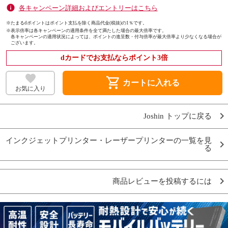
各キャンペーン詳細およびエントリーはこちら
※たまるdポイントはポイント支払を除く商品代金(税抜)の1％です。
※
表示倍率は各キャンペーンの適用条件を全て満たした場合の最大倍率です。
各キャンペーンの適用状況によっては、ポイントの進呈数・付与倍率が最大倍率より少なくなる場合が
ございます。
dカードでお支払ならポイント3倍
shopping_cart
カートに入れる
お気に入り
Joshin トップに戻る
インクジェットプリンター・レーザープリンターの一覧を見
る
商品レビューを投稿するには