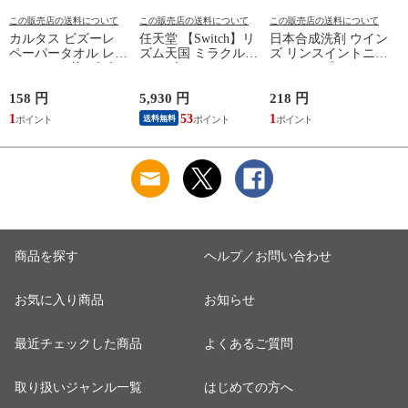
この販売店の送料について
この販売店の送料について
この販売店の送料について
カルタス ビズーレ
任天堂 【Switch】リ
日本合成洗剤 ウイン
ペーパータオル レギ
ズム天国 ミラクルス
ズ リンスイントニッ
ュラー 200枚 ビズ-レ
ターズ HAC-P-
クシャンプー つめか
ペ-パ-タオルR200
BFLTA NSW リズム
え用 340g トニツク
【返品種別A】
テンゴク ミラクルス
シヤンプ-カエ 【返
158 円
5,930 円
218 円
6
タ-ズ 【返品種別B】
品種別A】
1
53
1
送料無料
商品を探す
ヘルプ／お問い合わせ
お気に入り商品
お知らせ
最近チェックした商品
よくあるご質問
取り扱いジャンル一覧
はじめての方へ