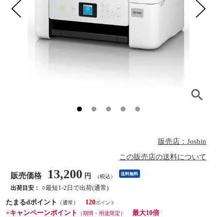
販売店：Joshin
この販売店の送料について
13,200
販売価格
送料無料
円
（税込）
○最短1-2日で出荷(通常)
出荷目安：
たまるdポイント
120
（通常）
+キャンペーンポイント
最大10倍
（期間・用途限定）