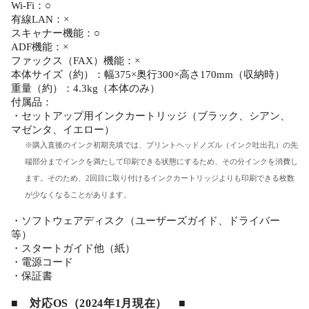
Wi-Fi：○
有線LAN：×
スキャナー機能：○
ADF機能：×
ファックス（FAX）機能：×
本体サイズ（約）：幅375×奥行300×高さ170mm（収納時）
重量（約）：4.3kg（本体のみ）
付属品：
・セットアップ用インクカートリッジ（ブラック、シアン、
マゼンタ、イエロー）
※購入直後のインク初期充填では、プリントヘッドノズル（インク吐出孔）の先
端部分までインクを満たして印刷できる状態にするため、その分インクを消費し
ます。そのため、2回目に取り付けるインクカートリッジよりも印刷できる枚数
が少なくなることがあります。
・ソフトウェアディスク（ユーザーズガイド、ドライバー
等）
・スタートガイド他（紙）
・電源コード
・保証書
■ 対応OS（2024年1月現在） ■