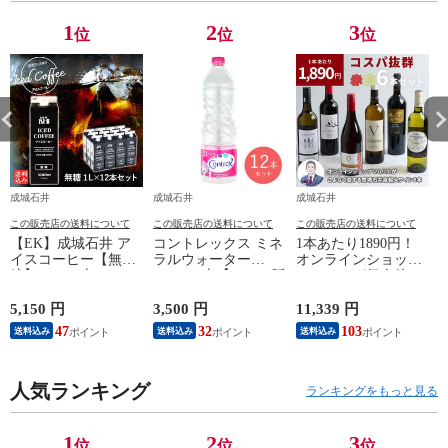
1
2
3
位
位
位
成城石井
成城石井
成城石井
この販売店の送料について
この販売店の送料について
この販売店の送料について
【EK】成城石井 ア
コントレックス ミネ
1本あたり1890円！
イスコーヒー【無
ラルウォーター
オンラインショップ
糖】 1L×12本セット
1.5L×12本【ケース販
ソムリエが個人的に
ギフト お取り寄せ
売】
大好きな成城石井直
紙パック 業務用【ケ
輸入赤白ワイン 6本
5,150 円
3,500 円
11,339 円
8
ース販売】
セット 【成城石井の
47
32
103
送料込み
送料込み
送料込み
マストバイ！】
人気ランキング
ランキングをもっと見る
1
2
3
位
位
位