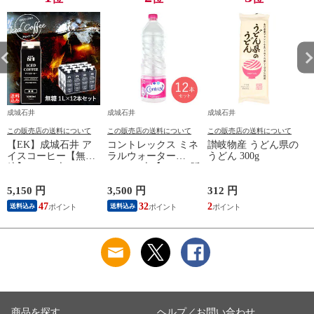
成城石井
成城石井
成城石井
この販売店の送料について
この販売店の送料について
この販売店の送料について
【EK】成城石井 ア
コントレックス ミネ
讃岐物産 うどん県の
イスコーヒー【無
ラルウォーター
うどん 300g
糖】 1L×12本セット
1.5L×12本【ケース販
ギフト お取り寄せ
売】
紙パック 業務用【ケ
5,150 円
3,500 円
312 円
1
ース販売】
47
32
2
1
送料込み
送料込み
商品を探す
ヘルプ／お問い合わせ