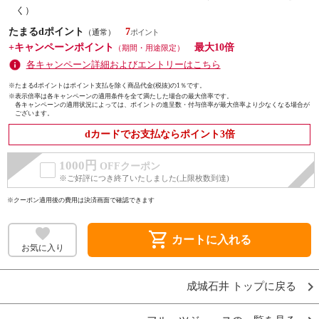
く）
たまるdポイント
7
（通常）
+キャンペーンポイント
最大10倍
（期間・用途限定）
各キャンペーン詳細およびエントリーはこちら
※たまるdポイントはポイント支払を除く商品代金(税抜)の1％です。
※
表示倍率は各キャンペーンの適用条件を全て満たした場合の最大倍率です。
各キャンペーンの適用状況によっては、ポイントの進呈数・付与倍率が最大倍率より少なくなる場合が
ございます。
dカードでお支払ならポイント3倍
1000円
OFFクーポン
※ご好評につき終了いたしました(上限枚数到達)
※クーポン適用後の費用は決済画面で確認できます
shopping_cart
カートに入れる
お気に入り
成城石井 トップに戻る