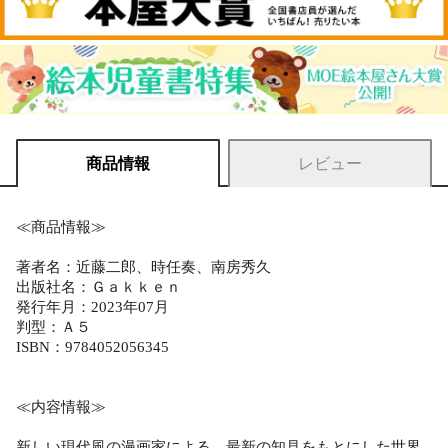
商品情報
レビュー
≪商品情報≫
著者名：近藤二郎、時任奏、南房秀久
出版社名：Ｇａｋｋｅｎ
発行年月：2023年07月
判型：Ａ５
ISBN：9784052056345
≪内容情報≫
新しい現代風の漫画家による、最新の知見をもとにした世界