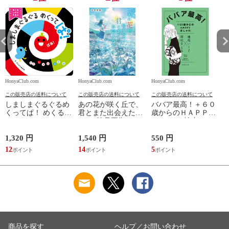
HonyaClub.com
HonyaClub.com
HonyaClub.com
H
この販売店の送料について
この販売店の送料について
この販売店の送料について
しましまぐるぐるめ
あの花が咲く丘で、
ババア最高！＋６０
くってぱ！ めくるし
君とまた出会えた
歳からのＨＡＰＰＹ
かけえほん /かしわ
ら。 /汐見夏衛
おしゃれ /地曳いく
らあきお
子 槇村さとる
1,320 円
1,540 円
550 円
7
12
14
5
6
商品を探す
ヘルプ／お問い合わせ