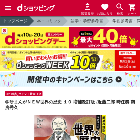
閲覧履歴
お気に入り
検索
カート
トップページ
本・コミック
語学・学習参考書
学習参考書・
8/9 時点_ポイント最大11倍
学研まんがＮＥＷ世界の歴史 １０ 増補改訂版 /近藤二郎 時任奏 南
房秀久