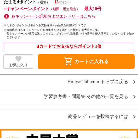
たまるdポイント
13
（通常）
+キャンペーンポイント
最大10倍
（期間・用途限定）
各キャンペーン詳細およびエントリーはこちら
※たまるdポイントはポイント支払を除く商品代金(税抜)の1％です。
※
表示倍率は各キャンペーンの適用条件を全て満たした場合の最大倍率です。
各キャンペーンの適用状況によっては、ポイントの進呈数・付与倍率が最大倍率より少なくなる場合が
ございます。
dカードでお支払ならポイント3倍
shopping_cart
カートに入れる
お気に入り
HonyaClub.com トップに戻る
学習参考書・問題集 その他の一覧を見る
商品レビューを投稿するには