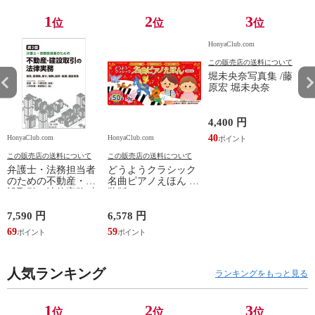
1
2
3
位
位
位
HonyaClub.com
この販売店の送料について
堀未央奈写真集 /藤
原宏 堀未央奈
4,400 円
40
HonyaClub.com
HonyaClub.com
H
この販売店の送料について
この販売店の送料について
弁護士・法務担当者
どうようクラシック
のための不動産・建
名曲ピアノえほん 新
設取引の法律実務 売
装版 /はっとりなな
買、賃貸借、媒介、
み かいちとおる カ
開発、設計・監理、
ワシマミワコ
7,590 円
6,578 円
4
建設請負 第２版 /富
69
59
3
田裕 小里佳嵩
人気ランキング
ランキングをもっと見る
1
2
3
位
位
位