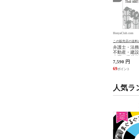
.com
HonyaClub.com
HonyaClub.com
の送料について
この販売店の送料について
この販売店の送料
ジェンダ ２ /井部俊
看護のアジェンダ /井部俊子
弁護士・法務
不動産・建設
売買、賃貸借
円
2,750 円
7,590 円
設計・監理、
/富田裕 小里
25
69
人気ラ
9
10
位
位