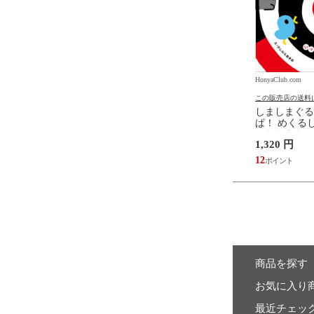
.com
HonyaClub.com
HonyaClub.com
の送料について
この販売店の送料について
この販売店の送料
たらスライムだった件
どうようクラシック名曲ピア
しましまぐる
魔国暮らしのトリニティ
ノえほん 新装版 /はっとりな
ぱ！ めくるし
伏瀬 戸野タエ みっつば
なみ かいちとおる カワシマミ
しわらあきお
6,578 円
1,320 円
ワコ
59
12
商品を探す
お気に入り
最近チェッ