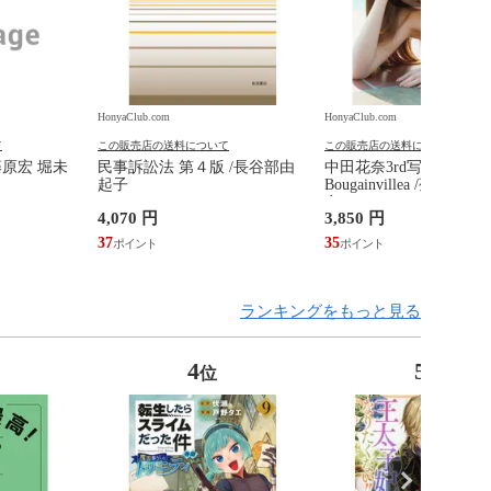
HonyaClub.com
HonyaClub.com
て
この販売店の送料について
この販売店の送料について
藤原宏 堀未
民事訴訟法 第４版 /長谷部由
中田花奈3rd写真集
起子
Bougainvillea /菊地泰
奈
4,070 円
3,850 円
37
35
ランキングをもっと見る
4
5
位
位