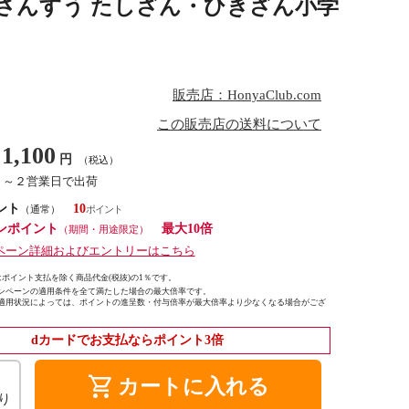
さんすう たしざん・ひきざん小学
販売店：HonyaClub.com
この販売店の送料について
1,100
円
（税込）
１～２営業日で出荷
ント
10
（通常）
ンポイント
最大10倍
（期間・用途限定）
ペーン詳細およびエントリーはこちら
ポイント支払を除く商品代金(税抜)の1％です。
ンペーンの適用条件を全て満たした場合の最大倍率です。
適用状況によっては、ポイントの進呈数・付与倍率が最大倍率より少なくなる場合がござ
dカードでお支払ならポイント3倍
shopping_cart
カートに入れる
り