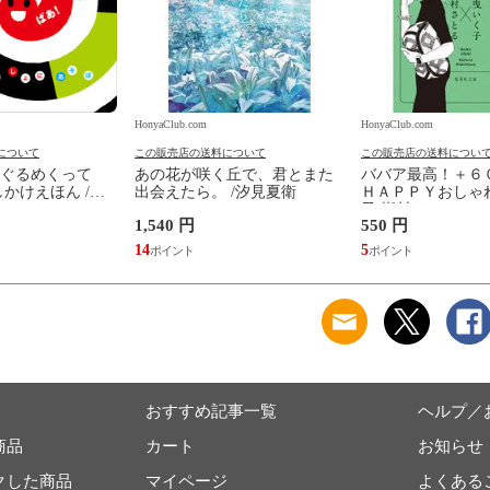
HonyaClub.com
HonyaClub.com
について
この販売店の送料について
この販売店の送料につい
ぐるめくって
あの花が咲く丘で、君とまた
ババア最高！＋６
かけえほん /か
出会えたら。 /汐見夏衛
ＨＡＰＰＹおしゃれ
子 槇村さとる
1,540 円
550 円
14
5
おすすめ記事一覧
ヘルプ／
商品
カート
お知らせ
クした商品
マイページ
よくある