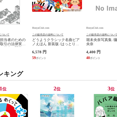
HonyaClub.com
HonyaClub.com
について
この販売店の送料について
この販売店の送料につい
担当者のための
どうようクラシック名曲ピア
堀未央奈写真集 /
取引の法律実務
ノえほん 新装版 /はっとりな
央奈
、媒介、開発、
なみ かいちとおる カワシマミ
6,578 円
4,400 円
建設請負 第２版
ワコ
佳嵩
59
40
ンキング
1
2
3
位
位
位