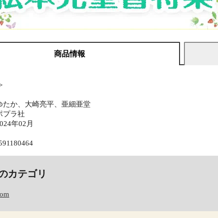
商品情報
≫
ゆたか、大崎亮平、亜細亜堂
ポプラ社
24年02月
591180464
のカテゴリ
com