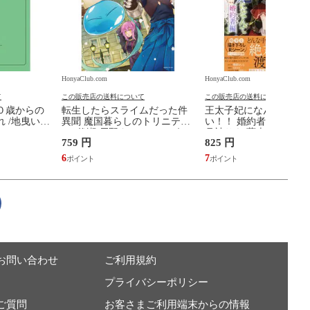
HonyaClub.com
HonyaClub.com
て
この販売店の送料について
この販売店の送料について
０歳からの
転生したらスライムだった件
王太子妃になんてなり
 /地曳いく
異聞 魔国暮らしのトリニティ
い！！ 婚約者編 ２ /鴨
９ /伏瀬 戸野タエ みっつばー
月神サキ 蔦森えん
759 円
825 円
6
7
お問い合わせ
ご利用規約
プライバシーポリシー
ご質問
お客さまご利用端末からの情報