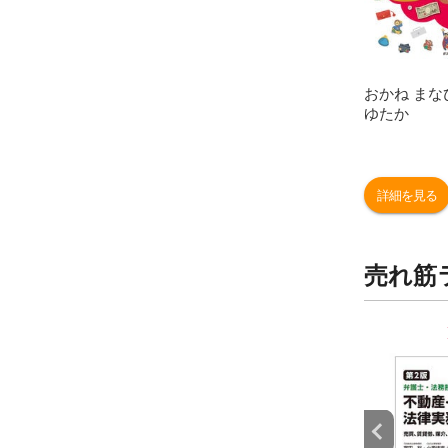
おかね まな
ゆたか
詳細を見る
売れ筋
9
10
位
位