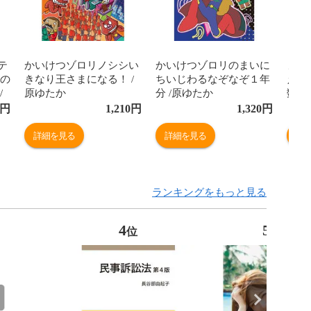
テ
かいけつゾロリノシシい
かいけつゾロリのまいに
まじ
んの
きなり王さまになる！ /
ちいじわるなぞなぞ１年
える
/
原ゆたか
分 /原ゆたか
数 
小
生 
円
1,210
円
1,320
円
細亜
詳細を見る
詳細を見る
詳
ランキングをもっと見る
4
5
位
位