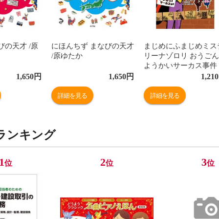
びの天才 /原
にほんちず まなびの天才
まじめにふまじめミス
/原ゆたか
リーナゾロリ おうご
ようかいサーカス事件 
原ゆたか 岐部昌幸 花
1,650
円
1,650
円
1,210
金井正幸
詳細を見る
詳細を見る
ランキング
1
2
3
位
位
位