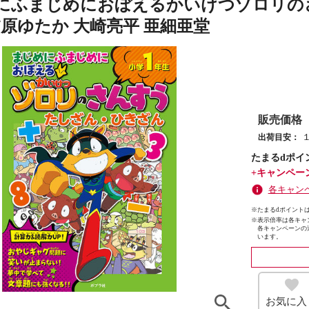
にふまじめにおぼえるかいけつゾロリの
/原ゆたか 大崎亮平 亜細亜堂
販売価格
出荷目安：
たまるdポイ
+キャンペー
各キャン
※たまるdポイントは
※
表示倍率は各キャ
各キャンペーンの
います。
お気に入