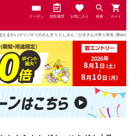
クーポン
閲覧履歴
お気に入り
検索
カート
えるかいけつゾロリのさんすう たしざん・ひきざん小学１年生 /原ゆたか 大