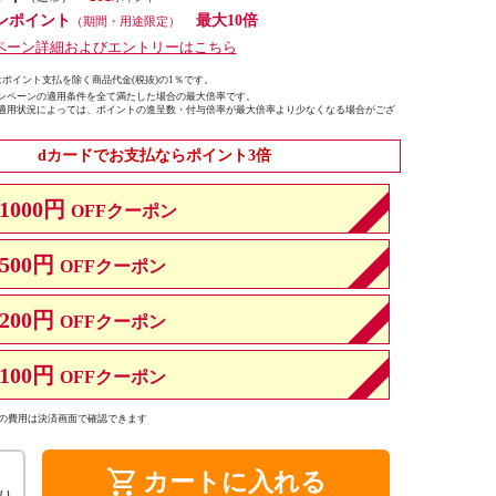
ンポイント
最大10倍
（期間・用途限定）
ペーン詳細およびエントリーはこちら
ポイント支払を除く商品代金(税抜)の1％です。
ンペーンの適用条件を全て満たした場合の最大倍率です。
適用状況によっては、ポイントの進呈数・付与倍率が最大倍率より少なくなる場合がござ
dカードでお支払ならポイント3倍
1000円
OFFクーポン
500円
OFFクーポン
200円
OFFクーポン
100円
OFFクーポン
の費用は決済画面で確認できます
shopping_cart
カートに入れる