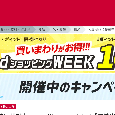
食品・飲料・グルメ
食品
米・穀類
精米
＼最安値に挑戦中!
ント最大11倍