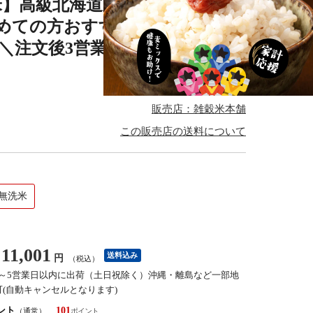
無洗米】高級北海道産 令和7年産 ゆめぴ
料】初めての方おすすめ 当店のイチオシ
こめ＼注文後3営業日以内に精米／
4.9
(9件)
販売店：雑穀米本舗
この販売店の送料について
無洗米
11,001
送料込み
円
（税込）
3～5営業日以内に出荷（土日祝除く）沖縄・離島など一部地
(自動キャンセルとなります)
ント
101
（通常）