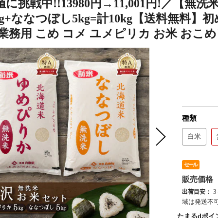
に挑戦中!!13980円→11,001円!／【
kg+ななつぼし5kg=計10kg【送料無
 業務用 こめ コメ ユメピリカ お米 お
種類
白米
セール
販売価格
出荷目安：
域は発送不可
たまるdポイ