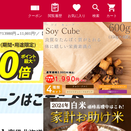
クーポン
閲覧履歴
お気に入り
検索
カート
!13980円→11,001円!／【無洗米】高級北海道産 令和7年産 ゆめぴりか 5