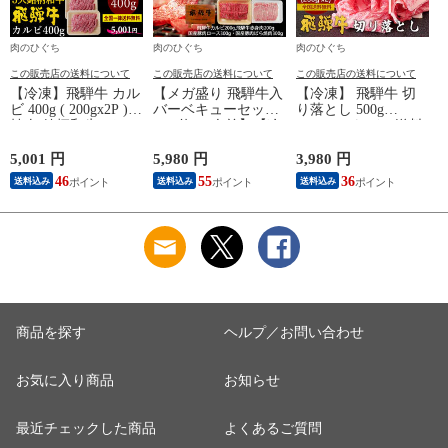
肉のひぐち
肉のひぐち
肉のひぐち
この販売店の送料について
この販売店の送料について
この販売店の送料について
【冷凍】飛騨牛 カル
【メガ盛り 飛騨牛入
【冷凍】 飛騨牛 切
ビ 400g ( 200gx2P )
バーベキューセット
り落とし 500g
焼肉 銘柄和牛 バー
1kg 約4-5人前】【冷
(250g×2パック) 送料
ベキュー BBQ 少量
凍】飛騨牛＆国産豚
無料 鍋 肉 黒毛和牛
ソロキャンプ 送料無
肉 焼き肉セット 送
お試し価格 銘柄和牛
5,001 円
5,980 円
3,980 円
5
料 hrp
料無料 バーベキュー
訳アリ 訳あり わけ
46
55
36
送料込み
送料込み
送料込み
BBQ 焼肉 焼き肉 和
あり hrp
礼
牛 国産 hrp
商品を探す
ヘルプ／お問い合わせ
お気に入り商品
お知らせ
最近チェックした商品
よくあるご質問