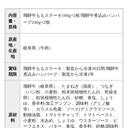
内容
飛騨牛ももステーキ100g×2枚/飛騨牛煮込みハンバ
量・
ーグ240g×2個
規格
原産
地・
岐阜県（牛肉）
生産
地
賞味
飛騨牛ももステーキ：製造から冷凍30日間/飛騨牛
期限
煮込みハンバーグ：製造から冷凍1年
飛騨牛（岐阜県）、たまねぎ（国産）、つなぎ
（パン粉、小麦粉、粉末状植物性たん白、乾燥全
卵）、粒状植物性たん白、砂糖、食塩、しょう
ゆ、香辛料/加工デンプン、調味料（アミノ酸
等）、カラメル色素、ソース[デミグラスソース、
原材
動物油脂、トマトケチャップ、トマトペースト、
料
小麦粉、水あめ、しょうゆ、ウスターソース、ビ
ーフエキス、バター、食塩、香辛料、砂糖/調味料