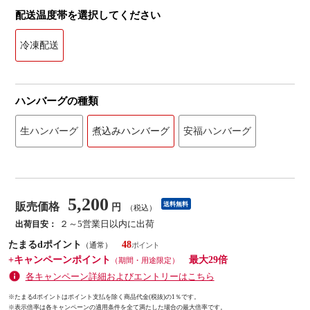
配送温度帯を選択してください
冷凍配送
ハンバーグの種類
生ハンバーグ
煮込みハンバーグ
安福ハンバーグ
5,200
販売価格
送料無料
円
（税込）
２～5営業日以内に出荷
出荷目安：
たまるdポイント
48
（通常）
+キャンペーンポイント
最大29倍
（期間・用途限定）
各キャンペーン詳細およびエントリーはこちら
※たまるdポイントはポイント支払を除く商品代金(税抜)の1％です。
※
表示倍率は各キャンペーンの適用条件を全て満たした場合の最大倍率です。