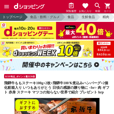
閲覧履歴
お気に入り
検索
カート
トップページ
食品・飲料・グルメ
食品
生鮮食品
精肉
8/10 時点_ポイント最大30倍
飛騨牛ももステーキ100g×2枚+飛騨牛100％煮込みハンバーグ×2個
化粧箱入り いつもありがとう 日頃の感謝の贈り物に <br> 肉 ギフ
ト 赤身 ステーキ マツコの知らない世界で紹介 プレゼント hrp