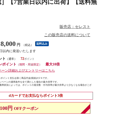
蔵］【7営業日以内に出荷】【送料無
販売店：セレスト
この販売店の送料について
8,000
送料込み
円
（税込）
7日以内に発送いたします
ント
72
（通常）
ンポイント
最大10倍
（期間・用途限定）
ペーン詳細およびエントリーはこちら
ポイント支払を除く商品代金(税抜)の1％です。
ンペーンの適用条件を全て満たした場合の最大倍率です。
適用状況によっては、ポイントの進呈数・付与倍率が最大倍率より少なくなる場合がござ
dカードでお支払ならポイント3倍
100円
OFFクーポン