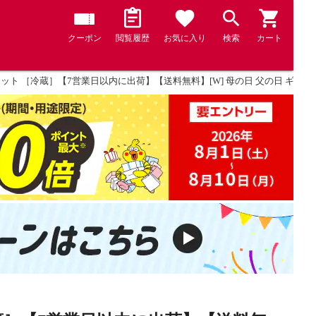
クーポン
閲覧履歴
お気に入り
検索
カート
ット ［冷蔵］【7営業日以内に出荷】【送料無料】[W] 母の日 父の日 ギフト[