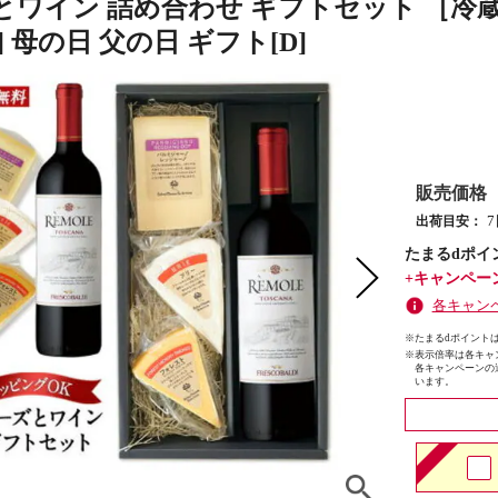
とワイン 詰め合わせ ギフトセット ［冷
] 母の日 父の日 ギフト[D]
販売価格
出荷目安：
たまるdポイ
+キャンペー
各キャン
※たまるdポイントは
※
表示倍率は各キャ
各キャンペーンの
います。