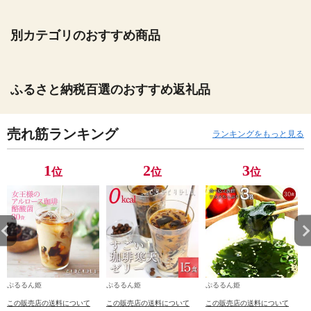
別カテゴリのおすすめ商品
ふるさと納税百選のおすすめ返礼品
売れ筋ランキング
ランキングをもっと見る
1
2
3
位
位
位
ぷるるん姫
ぷるるん姫
ぷるるん姫
この販売店の送料について
この販売店の送料について
この販売店の送料について