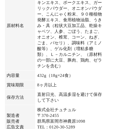
キンエキス、ポークエキス、ガー
リックパウダー、オニオンパウダ
ー、こんにゃく粉末、９０種植物
発酵エキス、食用植物油脂、うき
原材料名
み・具（粒状大豆加工品、乾燥キ
ャベツ、人参、ごぼう、たまご、
オニオン、椎茸、コーン、ねぎ、
ごま、パセリ）、調味料（アミノ
酸等）、ゲル化剤（増粘多糖
類）、Ｌ－カルニチン、（原材料
の一部に大豆、豚肉、鶏肉、ゼラ
チンを含む）
内容量
432g（18g×24食）
賞味期限
8ヶ月以上
直射日光、高温多湿を避けて保存
保存方法
して下さい
株式会社チュチュル
製造者
〒370-2455
販売者
群馬県富岡市神農原1098
広告文責
TEL：0120-30-5289