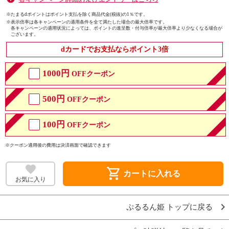
※たまるdポイントはポイント支払を除く商品代金(税抜)の1％です。
※
表示倍率は各キャンペーンの適用条件を全て満たした場合の最大倍率です。
各キャンペーンの適用状況によっては、ポイントの進呈数・付与倍率が最大倍率より少なくなる場合が
ございます。
dカードでお支払ならポイント3倍
1000円
OFFクーポン
500円
OFFクーポン
100円
OFFクーポン
※クーポン適用後の費用は決済画面で確認できます
shopping_cart
カートに入れる
お気に入り
ぷるるん姫 トップに戻る