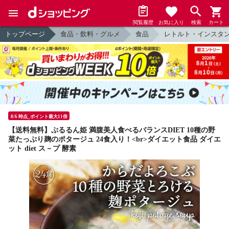
閲覧履歴
お気に入り
検索
カート
トップページ
食品・飲料・グルメ
食品
レトルト・インスタ
8/6 時点_ポイント最大11倍
【送料無料】ぷるるん姫 満腹美人食べるバランスDIET 10種の野
菜たっぷり麹のポタージュ 24食入り！<br>ダイエット食品 ダイエ
ット diet ス－プ 酵素