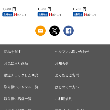
少糖アルロース 糖質
減塩タイプ ダイエッ
ト 180g(5g×36食) し
制限 ダイエット食品
ト diet ス－プ スープ
じみ1000個分のオル
アルロース香川大学
ダイエット食品 置き
ニチン 90種の植物発
2,680 円
1,580 円
1,780 円
2
アルロース プシコー
換えダイエット ダイ
酵エキス ポリアミン
24
14
16
送料込み
送料込み
送料込み
ス アルロース希少糖
エットスープ 低糖質
ス－プダイエット食
アルロース国産 カズ
糖質制限 低カロリー
品 ダイエット食品
レーサー アルロース
糖質オフ 食品 食事
ダイエット スープ
日本産 カフェラテ
満腹感
カフェオレ アイスコ
ーヒー 国産 allulose
商品を探す
ヘルプ／お問い合わせ
お気に入り商品
お知らせ
最近チェックした商品
よくあるご質問
取り扱いジャンル一覧
はじめての方へ
取り扱い店舗一覧
ご利用規約