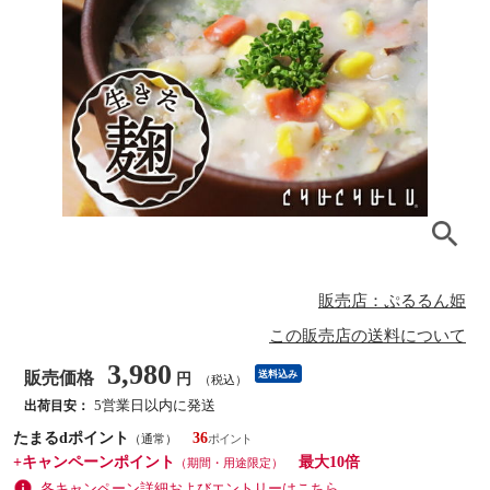
販売店：ぷるるん姫
この販売店の送料について
3,980
販売価格
送料込み
円
（税込）
5営業日以内に発送
出荷目安：
たまるdポイント
36
（通常）
+キャンペーンポイント
最大10倍
（期間・用途限定）
各キャンペーン詳細およびエントリーはこちら