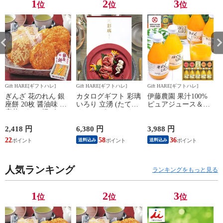
1
2
3
位
位
位
Gift HARE[ギフトハレ]
Gift HARE[ギフトハレ]
Gift HARE[ギフトハレ]
G
ぎんざ 花のれん 銀
カタログギフト 彩璃
伊藤農園 果汁100%
座餅 20枚 醤油味 銀
いろり 立湧 (たてわ
ピュアジュース＆ジ
ベ
座花のれん 揚げせん
く) EO グルメカタロ
ュレセット V-113-1
べい 【 N26mf _
グギフト グルメカタ
送料無料 【 詰合せ
ログ 送料無料 (メー
みかんジュース オレ
2,418 円
6,380 円
3,988 円
9
ル便)【_
ンジジュース ゼリー
22
58
36
送料込み
送料込み
】【_
人気ランキング
ランキングをもっと見る
1
2
3
位
位
位