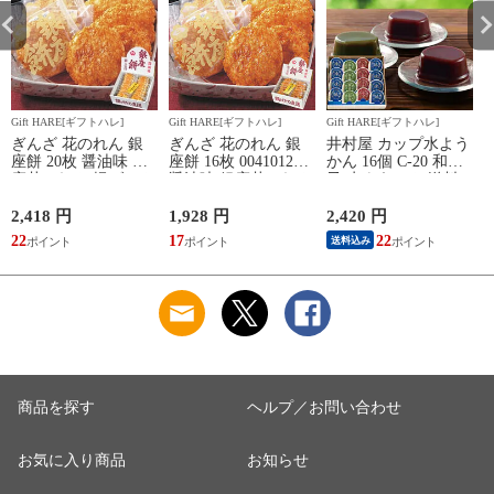
Gift HARE[ギフトハレ]
Gift HARE[ギフトハレ]
Gift HARE[ギフトハレ]
G
ぎんざ 花のれん 銀
ぎんざ 花のれん 銀
井村屋 カップ水よう
座餅 20枚 醤油味 銀
座餅 16枚 00410123
かん 16個 C-20 和菓
座花のれん 揚げせん
醤油味 銀座花のれん
子 水ようかん 送料
べい 【 N26mf _
揚げせんべい 【
無料 【 包装済 _
N26mf _
2,418 円
1,928 円
2,420 円
3
22
17
22
送料込み
商品を探す
ヘルプ／お問い合わせ
お気に入り商品
お知らせ