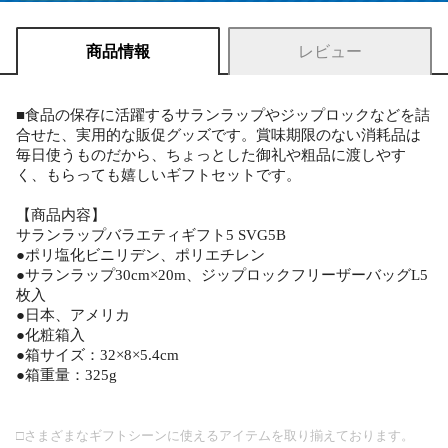
商品情報
レビュー
■食品の保存に活躍するサランラップやジップロックなどを詰
合せた、実用的な販促グッズです。賞味期限のない消耗品は
毎日使うものだから、ちょっとした御礼や粗品に渡しやす
く、もらっても嬉しいギフトセットです。
【商品内容】
サランラップバラエティギフト5 SVG5B
●ポリ塩化ビニリデン、ポリエチレン
●サランラップ30cm×20m、ジップロックフリーザーバッグL5
枚入
●日本、アメリカ
●化粧箱入
●箱サイズ：32×8×5.4cm
●箱重量：325g
□さまざまなギフトシーンに使えるアイテムを取り揃えております。