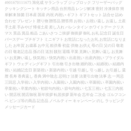
4901670111675 旭化成 サランラップ ジップロック フリーザーバッグ
クッキングシート キッチン用品 台所用品 レンジ解凍 密封 冷凍保存 簡
単解凍 除菌 日本産 国産 内祝 内祝い ギフト ギフトセット 詰合せ 詰め
合わせ プレゼント 贈り物 贈答品 贈答用 お祝い お祝い返し お返し 土産
手土産 手みやげ 帰省土産 差し入れ バレンタイン ホワイトデー クリス
マス 景品 賞品 粗品 ごあいさつ ご挨拶 御挨拶 御礼 お礼 記念日 誕生日
バースデー プチギフト ミニギフト お世話になったお礼 お世話になりま
した お年賀 お歳暮 お中元 粗供養 初盆 供物 お供え 母の日 父の日 敬老
の日 敬老記念品 孫の日 送別 餞別 退職 卒業 見舞い 見舞い返し お見舞
い お見舞い返し 快気祝い 快気内祝い 出産祝い 出産内祝い ブライダル
ギフト ウェディングギフト 引出物 引き出物 婚約祝い 結婚祝い 結婚内
祝い 結婚記念日 新築祝い 新築内祝い 引越 引越し 引っ越し お引越し 還
暦 長寿 香典返し 香典 満中陰志 忌明け 法要 法要引出物 法事 志 一周忌
三回忌 入学祝い 入学内祝い 入園祝い 入園内祝い 卒園祝い 卒園内祝い
卒業祝い 卒業内祝い 初節句内祝い 節句内祝い 七五三祝い 七五三内祝
い 開店祝 開店御祝 新年挨拶 転居挨拶 新年会 忘年会 二次会 ゴルフコン
ペ ビンゴ等の商品 記念品 ノベルティー キャンペーン のし ラッピング
メッセージカード