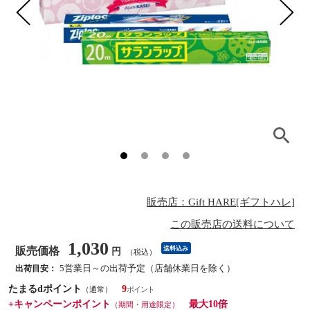
販売店：Gift HARE[ギフトハレ]
この販売店の送料について
1,030
販売価格
送料込み
円
（税込）
5営業日～の出荷予定（店舗休業日を除く）
出荷目安：
たまるdポイント
9
（通常）
+キャンペーンポイント
最大10倍
（期間・用途限定）