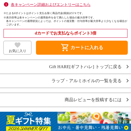
各キャンペーン詳細およびエントリーはこちら
※たまるdポイントはポイント支払を除く商品代金(税抜)の1％です。
※
表示倍率は各キャンペーンの適用条件を全て満たした場合の最大倍率です。
各キャンペーンの適用状況によっては、ポイントの進呈数・付与倍率が最大倍率より少なくなる場合が
ございます。
dカードでお支払ならポイント3倍
shopping_cart
カートに入れる
お気に入り
Gift HARE[ギフトハレ] トップに戻る
ラップ・アルミホイルの一覧を見る
商品レビューを投稿するには