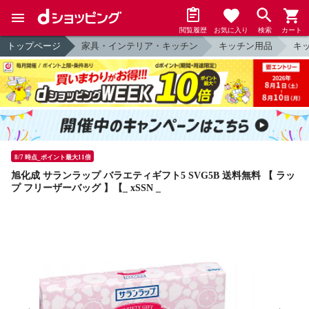
閲覧履歴
お気に入り
検索
カート
トップページ
家具・インテリア・キッチン
キッチン用品
キ
8/7 時点_ポイント最大11倍
旭化成 サランラップ バラエティギフト5 SVG5B 送料無料 【 ラッ
プ フリーザーバッグ 】【_ xSSN _