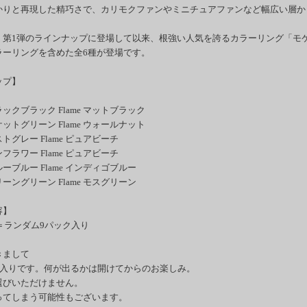
かりと再現した精巧さで、カリモクファンやミニチュアファンなど幅広い層か
、第1弾のラインナップに登場して以来、根強い人気を誇るカラーリング「モ
ラーリングを含めた全6種が登場です。
ップ】
 ブラックブラック Flame マットブラック
 モケットグリーン Flame ウォールナット
 ミストグレー Flame ピュアビーチ
 サンフラワー Flame ピュアビーチ
 ブルーブルー Flame インディゴブルー
 グリーングリーン Flame モスグリーン
容】
＝ランダム9パック入り
きまして
9個入りです。何が出るかは開けてからのお楽しみ。
選びいただけません。
ってしまう可能性もございます。