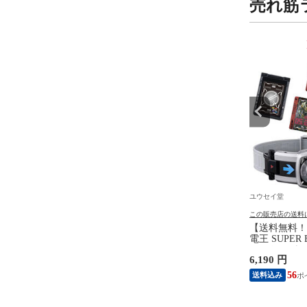
売れ筋
9
10
位
位
ユウセイ堂
ユウセイ堂
の送料について
この販売店の送料について
この販売店の送料
無料！】ほろよい居酒
【送料無料！】パウ・パトロ
【送料無料！
ムシリーズ グラグラえ
ール ベーシックビークル チェ
電王 SUPER
バランス バランスゲー
イス ポリスカー 【警察 パト
DXデンオウ
円
1,995 円
6,190 円
豆 ボードゲーム テー
カー 自動車 パウパトロール
ーパーベスト
ーム パーティゲーム 忘
フィギュア 乗り物 人形 本体
ト ギフト 玩
18
18
56
送料込み
送料込み
レゼント 玩具】
プレゼント ギフト 玩具】