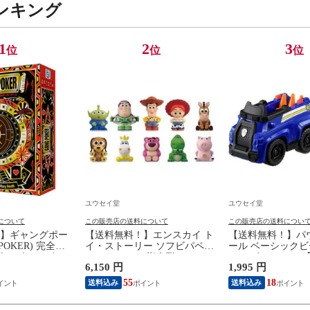
ンキング
1
2
3
位
位
位
ユウセイ堂
ユウセイ堂
について
この販売店の送料について
この販売店の送料につい
】ギャングポー
【送料無料！】エンスカイ ト
【送料無料！】パ
 POKER) 完全日
イ・ストーリー ソフビパペッ
ール ベーシックビ
ピー ボードゲーム
トマスコット 指人形
イス ポリスカー 
6,150 円
1,995 円
 【トランプカー
【1BOX=10パック入り 全10種
カー 自動車 パウ
ップ 日本語説明書
類セット(フルコンプリートセ
フィギュア 乗り物
55
18
送料込み
送料込み
ィゲーム 玩具】
ット)】 【フィギュア 模型】
プレゼント ギフト