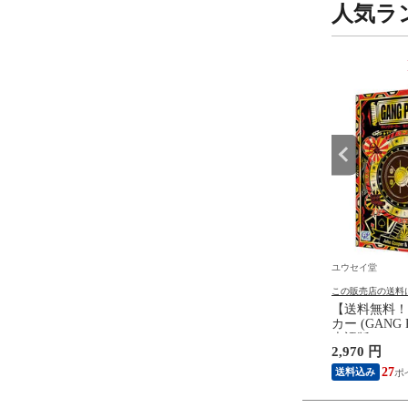
人気ラ
9
10
位
位
ユウセイ堂
ユウセイ堂
の送料について
この販売店の送料について
この販売店の送料
無料！】トミカプレミ
手榴弾型 6mmBB弾専用 BBボ
【送料無料！
omicaトランスポーター
トル MK2 (パイナップル型)
カー (GANG
ルビア (S15) 【ニッサ
【収納ケース エアガン サバゲ
本語版 ジー
円
430 円
2,970 円
SSAN トラック 自動車
ー用 MKII コスプレ 衣装小道
カードゲーム
 本体 グッズ 雑貨 誕
具 サンプロジェクト】
ド ゲームチ
22
3
27
送料込み
レゼント 玩具】
付属 パーテ