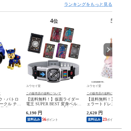
ランキングをもっと見る
4
5
位
位
ユウセイ堂
ユウセイ堂
て
この販売店の送料について
この販売店の送料について
ウ・パトロ
【送料無料！】仮面ライダー
【送料無料！】リカち
ークル チェ
電王 SUPER BEST 変身ベルト
ェラートドレスセット 
【警察 パト
DXデンオウベルト 【本体 ス
ディユニコーン 【ドレ
6,190 円
2,620 円
パトロール
ーパーベスト グッズ プレゼン
ーズ 着せ替え人形用洋服
 人形 本体
ト ギフト 玩具 おもちゃ】
グドレス ワンピース シ
56
23
送料込み
送料込み
 玩具】
靴 玩具 タカラトミー】