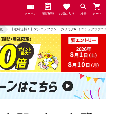
クーポン
閲覧履歴
お気に入り
検索
カート
般
【送料無料！】ケンエレファント カリモク60ミニチュアファニチャー Kチ