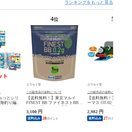
ランキングをもっと見る
4
5
位
位
ユウセイ堂
ユウセイ堂
て
この販売店の送料について
この販売店の送料について
ョっとシリ
【送料無料！】東京マルイ
【送料無料！】プラレー
(海釣り編、
FINEST BB ファイネストBB
ーマス OT-02 おしゃ
 カードゲー
0.2g BB弾 1kg 5000発入り
シー えいごプラス 【本
3,100 円
2,982 円
ターテイメン
【6mmBB弾 0.20g エアガン エ
語 日本語 車両単品(編成
ょっと 魚ッ
アーガン エアーソフトガン 電
電車 きかんしゃトーマ
28
27
送料込み
送料込み
ドゲーム】
動ガン ガスガン等用 PLA配
ーズ 機関車タカラトミ
合】