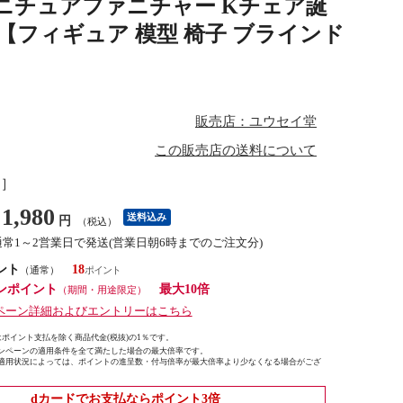
ニチュアファニチャー Kチェア誕
】 【フィギュア 模型 椅子 ブラインド
販売店：ユウセイ堂
この販売店の送料について
し］
1,980
送料込み
円
（税込）
通常1～2営業日で発送(営業日朝6時までのご注文分)
ント
18
（通常）
ンポイント
最大10倍
（期間・用途限定）
ペーン詳細およびエントリーはこちら
ポイント支払を除く商品代金(税抜)の1％です。
ンペーンの適用条件を全て満たした場合の最大倍率です。
適用状況によっては、ポイントの進呈数・付与倍率が最大倍率より少なくなる場合がござ
dカードでお支払ならポイント3倍