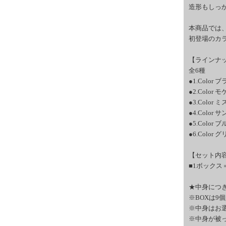
造形もしっ
本商品では
初登場のカ
【ラインナ
全6種
●1.Color
●2.Color
●3.Color
●4.Color
●5.Color
●6.Color
【セット内
■1ボックス
★中身につ
※BOXは
※中身はお
※中身が被