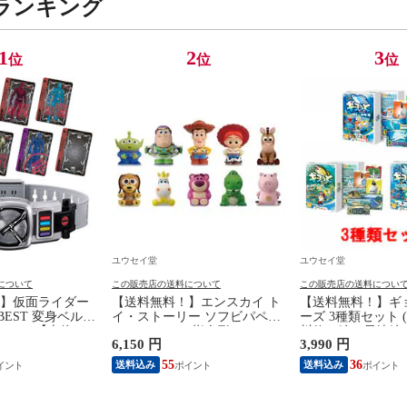
ランキング
1
2
3
位
位
位
ユウセイ堂
ユウセイ堂
について
この販売店の送料について
この販売店の送料につい
】仮面ライダー
【送料無料！】エンスカイ ト
【送料無料！】ギ
 BEST 変身ベルト
イ・ストーリー ソフビパペッ
ーズ 3種類セット 
ベルト 【本体 ス
トマスコット 指人形
川釣り編、長崎編)
6,150 円
3,990 円
 グッズ プレゼン
【1BOX=10パック入り 全10種
ム ホッパーエン
具 おもちゃ】
類セット(フルコンプリートセ
ト 【ギョッと ぎ
55
36
送料込み
送料込み
ット)】 【フィギュア 模型】
ト 知育玩具 ボー