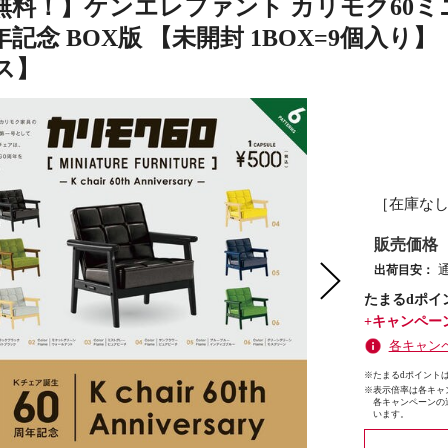
無料！】ケンエレファント カリモク60ミ
年記念 BOX版 【未開封 1BOX=9個入り
ス】
［在庫な
販売価格
出荷目安：
たまるdポイ
+キャンペー
各キャン
※たまるdポイントは
※
表示倍率は各キャ
各キャンペーンの
います。