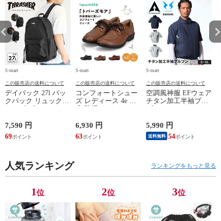
しゃれ インテリ
しゃれ インテリ
しゃれ インテリ
し
ア スピーカー 音
ア スピーカー 音
ア スピーカー 音
ア
楽 持ち運び 軽量
楽 持ち運び 軽量
楽 持ち運び 軽量
楽
自然 夜間 U
自然 夜間 U
自然 夜間 U
自
S-mart
S-mart
S-mart
S-
この販売店の送料について
この販売店の送料について
この販売店の送料について
デイパック 27l バッ
コンフォートシュー
空調風神服 EFウェア
クパック リュック
ズ レディース 4e 幅
チタン加工半袖ブル
サイズ ブランド ロ
広 防滑 サイドファ
ゾン ベスト ファン
ゴ プリント かばん
スナー ウォーキング
対応 半袖 ブルゾン
鞄 機内持ち込み 夏
シューズ 黒 トパー
ジャケット 遮熱 作
ド
7,590 円
6,930 円
5,990 円
5
スラッシャー
ズ モア 靴 カジュア
業服 作業着 上着 ア
69
63
54
4
送料無料
THRASHER r1929
ルシューズ 外反母趾
タックベース KF100
1
歩きやすい シニア
ミセス ファッション
人気ランキング
50代 60代 母の日 ギ
ランキングをもっと見る
フト プレゼント グ
レー ベージュ
TOPAZ 1410
1
2
3
位
位
位