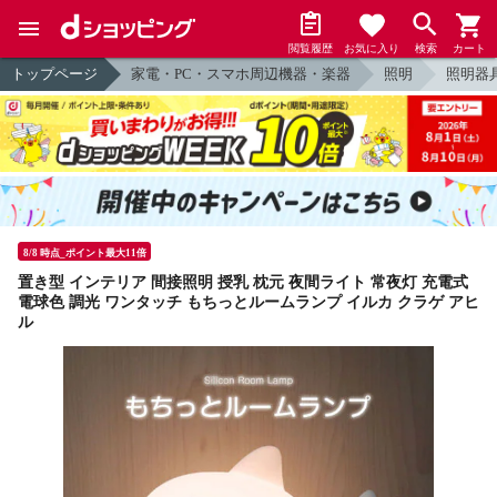
閲覧履歴
お気に入り
検索
カート
トップページ
家電・PC・スマホ周辺機器・楽器
照明
照明器
8/8 時点_ポイント最大11倍
置き型 インテリア 間接照明 授乳 枕元 夜間ライト 常夜灯 充電式
電球色 調光 ワンタッチ もちっとルームランプ イルカ クラゲ アヒ
ル