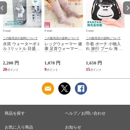
S-mart
S-mart
S-mart
S-
この販売店の送料について
この販売店の送料について
この販売店の送料について
水筒 ウォーターボト
レッグウォーマー 健
巾着 ポーチ 小物入
ル 1リットル 目盛り
康 足首ウォーマー
れ 旅行 プール 海 バ
直飲み 中蓋付き 大
着圧 就寝 おしゃれ
ス用品 洗面セット
容量 かわいい 軽い
冷え靴下 ソックス
洗える ゴリラ 銭湯
マイボトル 動物 ア
ふんわり 足湯のよう
サウナ ごリラックス
2,200 円
1,078 円
1,650 円
2
ニマル ゴリラ ごリ
なぽかぽかナイトウ
まもるさんの洗える
20
9
15
2
ラックス ゴリゴリボ
ォーマー inf-26
巾着 ブラック 黒
トル
商品を探す
ヘルプ／お問い合わせ
お気に入り商品
お知らせ