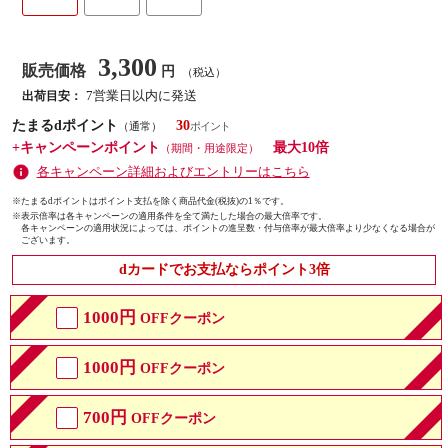
3,300
販売価格
円
（税込）
7営業日以内に発送
出荷目安：
たまるdポイント
30
（通常）
+キャンペーンポイント
最大10倍
（期間・用途限定）
各キャンペーン詳細およびエントリーはこちら
※たまるdポイントはポイント支払を除く商品代金(税抜)の1％です。
※
表示倍率は各キャンペーンの適用条件を全て満たした場合の最大倍率です。
各キャンペーンの適用状況によっては、ポイントの進呈数・付与倍率が最大倍率より少なくなる場合が
ございます。
dカードでお支払ならポイント3倍
1000円
OFFクーポン
1000円
OFFクーポン
700円
OFFクーポン