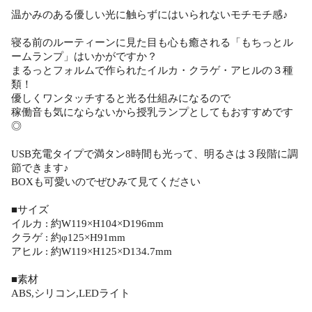
温かみのある優しい光に触らずにはいられないモチモチ感♪
寝る前のルーティーンに見た目も心も癒される「もちっとル
ームランプ」はいかがですか？
まるっとフォルムで作られたイルカ・クラゲ・アヒルの３種
類！
優しくワンタッチすると光る仕組みになるので
稼働音も気にならないから授乳ランプとしてもおすすめです
◎
USB充電タイプで満タン8時間も光って、明るさは３段階に調
節できます♪
BOXも可愛いのでぜひみて見てください
■サイズ
イルカ : 約W119×H104×D196mm
クラゲ : 約φ125×H91mm
アヒル : 約W119×H125×D134.7mm
■素材
ABS,シリコン,LEDライト