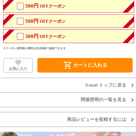
500円
OFFクーポン
500円
OFFクーポン
300円
OFFクーポン
※クーポン適用後の費用は決済画面で確認できます
shopping_cart
カートに入れる
お気に入り
S-mart トップに戻る
間接照明の一覧を見る
商品レビューを投稿するには