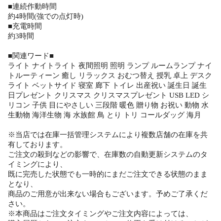
■連続作動時間
約4時間(強での点灯時)
■充電時間
約3時間
■関連ワード■
ライト ナイトライト 夜間照明 照明 ランプ ルームランプ ナイ
トルーティーン 癒し リラックス おむつ替え 授乳 卓上 デスク
ライト ベットサイド 寝室 廊下 トイレ 出産祝い 誕生日 誕生
日プレゼント クリスマス クリスマスプレゼント USB LED シ
リコン 子供 目にやさしい 三段階 暖色 贈り物 お祝い 動物 水
生動物 海洋生物 海 水族館 鳥 とり トリ コールダッグ 海月
※当店では在庫一括管理システムにより複数店舗の在庫を共
有しております。
ご注文の殺到などの影響で、在庫数の自動更新システムのタ
イミングにより、
既に完売した状態でも一時的にまだご注文できる状態のまま
となり、
商品のご用意が出来ない場合もございます。予めご了承くだ
さい。
※本商品はご注文タイミングやご注文内容によっては、