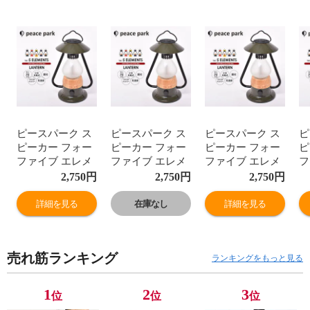
ピースパーク ス
ピースパーク ス
ピースパーク ス
ピ
ピーカー フォー
ピーカー フォー
ピーカー フォー
ピ
ファイブ エレメ
ファイブ エレメ
ファイブ エレメ
フ
ント ランタン 充
ント ランタン 充
ント ランタン 充
ン
2,750
円
2,750
円
2,750
円
電式 ワイヤレス
電式 ワイヤレス
電式 ワイヤレス
電
スピーカー ブラ
スピーカー ブラ
スピーカー ブラ
ス
詳細を見る
在庫なし
詳細を見る
ック 黒 peace
ック 黒 peace
ック 黒 peace
ッ
park SPEAKER
park SPEAKER
park SPEAKER
p
FOR
FOR
FOR
F
売れ筋ランキング
5ELEMENTS
5ELEMENTS
5ELEMENTS
5
ランキングをもっと見る
LANTERN キャ
LANTERN キャ
LANTERN キャ
L
ンプ アウトドア
ンプ アウトドア
ンプ アウトドア
ン
1
2
3
位
位
位
ギア らんたん お
ギア らんたん お
ギア らんたん お
ギ