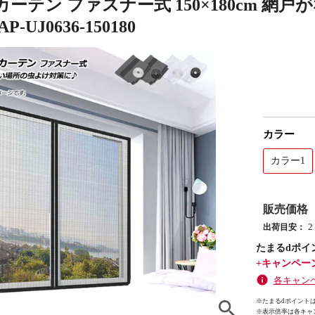
ーテン ファスナー式 150×180cm 網
-UJ0636-150180
カラー
カラー1
販売価格
出荷目安：
たまるdポイ
+キャンペー
各キャン
※たまるdポイントは
※
表示倍率は各キャ