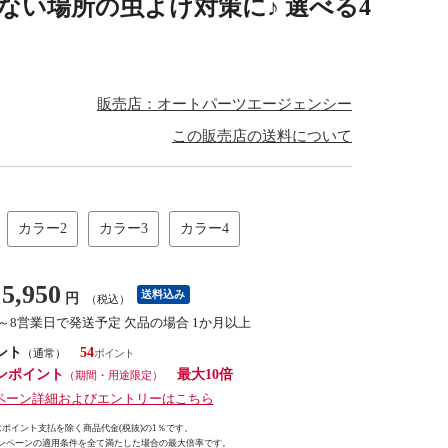
戸がない場所の虫よけ対策に♪ 選べる4
販売店：オートパーツエージェンシー
この販売店の送料について
カラー2
カラー3
カラー4
5,950
送料込み
円
（税込）
2～8営業日で発送予定 欠品の場合 1か月以上
ント
54
（通常）
ンポイント
最大10倍
（期間・用途限定）
ペーン詳細およびエントリーはこちら
ポイント支払を除く商品代金(税抜)の1％です。
ンペーンの適用条件を全て満たした場合の最大倍率です。