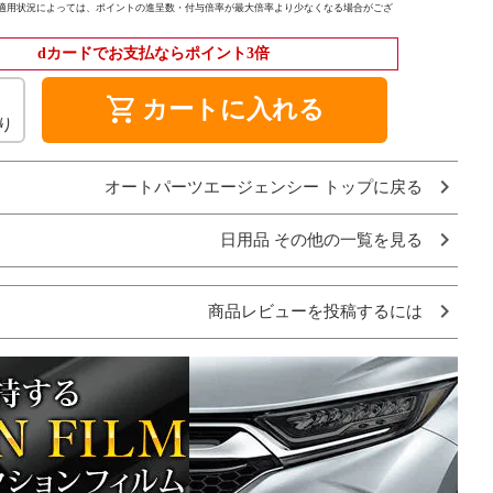
適用状況によっては、ポイントの進呈数・付与倍率が最大倍率より少なくなる場合がござ
dカードでお支払ならポイント3倍
shopping_cart
カートに入れる
り
オートパーツエージェンシー トップに戻る
日用品 その他の一覧を見る
商品レビューを投稿するには