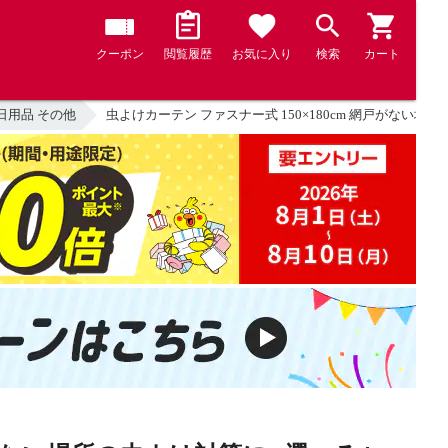
クーポン
閲覧履歴
お気に入り
検索
カート
日用品 その他
虫よけカーテン ファスナー式 150×180cm 網戸がない場所の虫よ